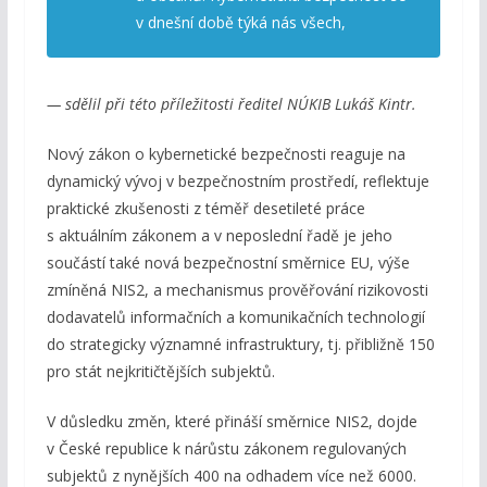
v dnešní době týká nás všech,
— sdělil při této příležitosti ředitel NÚKIB Lukáš Kintr.
Nový zákon o kybernetické bezpečnosti reaguje na
dynamický vývoj v bezpečnostním prostředí, reflektuje
praktické zkušenosti z téměř desetileté práce
s aktuálním zákonem a v neposlední řadě je jeho
součástí také nová bezpečnostní směrnice EU, výše
zmíněná NIS2, a mechanismus prověřování rizikovosti
dodavatelů informačních a komunikačních technologií
do strategicky významné infrastruktury, tj. přibližně 150
pro stát nejkritičtějších subjektů.
V důsledku změn, které přináší směrnice NIS2, dojde
v České republice k nárůstu zákonem regulovaných
subjektů z nynějších 400 na odhadem více než 6000.