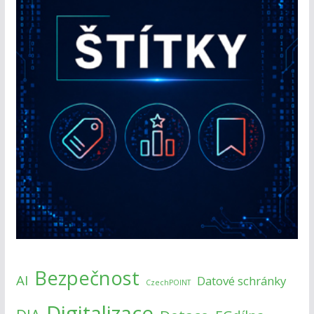
Bezpečnost
AI
Datové schránky
CzechPOINT
Digitalizace