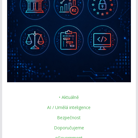
• Aktuálně
AI / Umělá inteligence
Bezpečnost
Doporučujeme
eGovernment