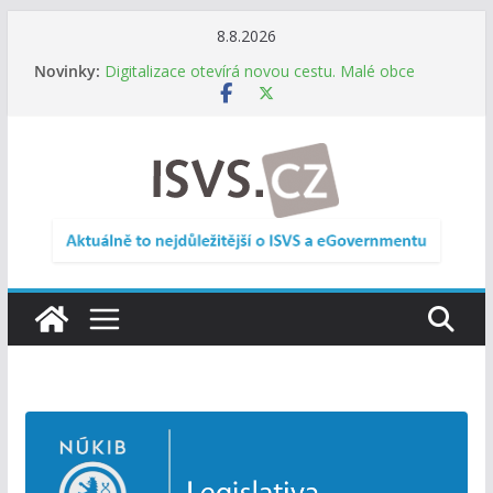
Přeskočit
8.8.2026
na
Novinky:
Digitalizace otevírá novou cestu. Malé obce
obsah
nemusí zanikat, mohou více spolupracovat
DIA: Stát poprvé v historii zapojuje širokou
veřejnost do testování digitálních služeb
DIA: Informační systém dlouhodobého řízení
(ISDŘ) je od července v plném provozu
RVIS – Výbor pro architekturu a řízení ICT
zveřejnil materiály z nového jednání
Informace o obcích vždy po ruce. SMS ČR spouští
novou mobilní aplikaci