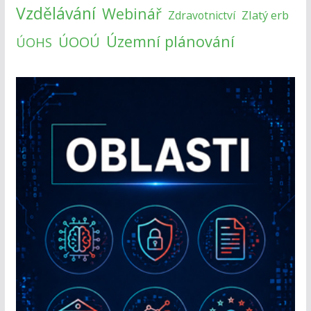
Vzdělávání
Webinář
Zlatý erb
Zdravotnictví
Územní plánování
ÚOOÚ
ÚOHS