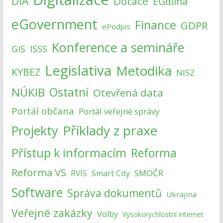
DIA
Dotace
EGdílna
eGovernment
Finance
GDPR
ePodpis
Konference a semináře
ISSS
GIS
Legislativa
Metodika
KYBEZ
NIS2
NÚKIB
Ostatní
Otevřená data
Portál občana
Portál veřejné správy
Příklady z praxe
Projekty
Přístup k informacím
Reforma
Reforma VS
SMOČR
RVIS
Smart City
Software
Správa dokumentů
Ukrajina
Veřejné zakázky
Volby
Vysokorychlostní internet