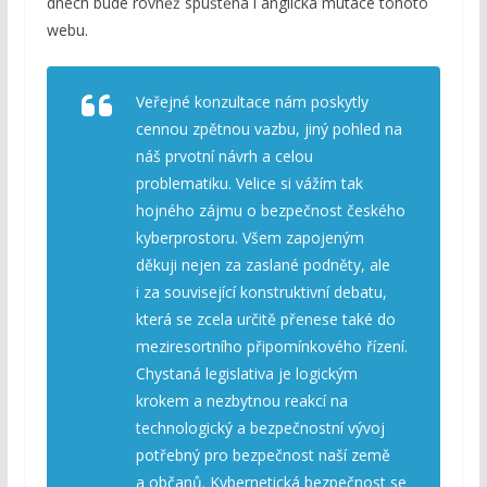
dnech bude rovněž spuštěna i anglická mutace tohoto
webu.
Veřejné konzultace nám poskytly
cennou zpětnou vazbu, jiný pohled na
náš prvotní návrh a celou
problematiku. Velice si vážím tak
hojného zájmu o bezpečnost českého
kyberprostoru. Všem zapojeným
děkuji nejen za zaslané podněty, ale
i za související konstruktivní debatu,
která se zcela určitě přenese také do
meziresortního připomínkového řízení.
Chystaná legislativa je logickým
krokem a nezbytnou reakcí na
technologický a bezpečnostní vývoj
potřebný pro bezpečnost naší země
a občanů. Kybernetická bezpečnost se