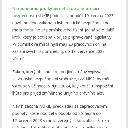
Národní úřad pro kybernetickou a informační
bezpečnost
(NÚKIB) odeslal v pondělí 19. června 2023
návrh nového zákona o kybernetické bezpečnosti do
meziresortního připomínkového řízení. Jedná se o další
krok, který je potřeba k přijetí připravované legislativy.
Připomínková místa nyní mají 20 pracovních dní na
zaslání svých připomínek, tj. do 19. července 2023
včetně.
Zákon, který obsahuje mimo jiné změny vyplývající
z evropské bezpečnostní směrnice, tzv. NIS2, by měl
vstoupit v účinnost v říjnu 2024, kdy končí transpoziční
lhůta pro přijetí zmíněného unijního právního aktu.
Návrh zákona NÚKIB předkládá i se zapracovanými
podněty, které obdržel v období od 26. ledna do
12. března 2023 v rámci veřejných konzultací. Široká
veřejnost tak měla unikátní příležitost podílet se na