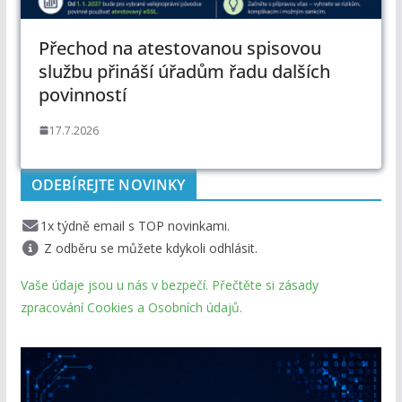
Přechod na atestovanou spisovou
službu přináší úřadům řadu dalších
povinností
17.7.2026
ODEBÍREJTE NOVINKY
1x týdně email s TOP novinkami.
Z odběru se můžete kdykoli odhlásit.
Vaše údaje jsou u nás v bezpečí. Přečtěte si zásady
zpracování Cookies a Osobních údajů.