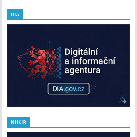
DIA
NÚKIB