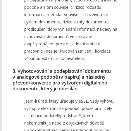
podobě a s tím související riziko rozpadu
informací a metadat souvisejících s životním
cyklem dokumentu, riziko ztráty dokumentu,
prodloužení doby vyhledání informací, náklady na
uchovávání dokumentů ve spisovně
(např. pronájem prostor, administrativní
pracovníci) než je likvidován (zničen), likvidace
většinou externím dodavatelem.
3. Vyhotovování a podepisování dokumentu
v analogové podobě (v papíru) a následný
převod/konverze pro vytvoření digitálního
dokumentu, který je odesílán.
Jsem-li úřad, který úřaduje v eSSL, vždy vyhovuji
výstup v elektronické podobě, pouze pro účely
distribuce podateli/protistraně, která
nekomunikuje nebo z objektivních důvodů
v konkrétní situaci nemůže přijmout odpověď