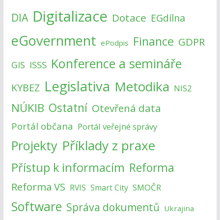
Digitalizace
DIA
Dotace
EGdílna
eGovernment
Finance
GDPR
ePodpis
Konference a semináře
ISSS
GIS
Legislativa
Metodika
KYBEZ
NIS2
NÚKIB
Ostatní
Otevřená data
Portál občana
Portál veřejné správy
Příklady z praxe
Projekty
Přístup k informacím
Reforma
Reforma VS
SMOČR
RVIS
Smart City
Software
Správa dokumentů
Ukrajina