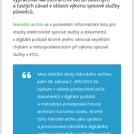
a častých závad v oblasti výkonu spisové služby
původců.
Národní archiv
se v posledním Informačním listu pro
otázky elektronické spisové služby a dokumentů
v digitální podobě kromě jiného věnoval největším
chybám a nehospodárnostem při výkonu spisové
služby v eSSL.
Mezi důležité úkoly Národního archivu
patří dle zákona č. 499/2004 Sb.
výzkum v oblasti předarchivní péče
dokumentů v digitální podobě
a metodicko-poradenská činnost
archivům na tomto úseku. Kromě
toho Národní archiv jako správce
a provozovatel národního digitálního
archivu a národního archivního portálu