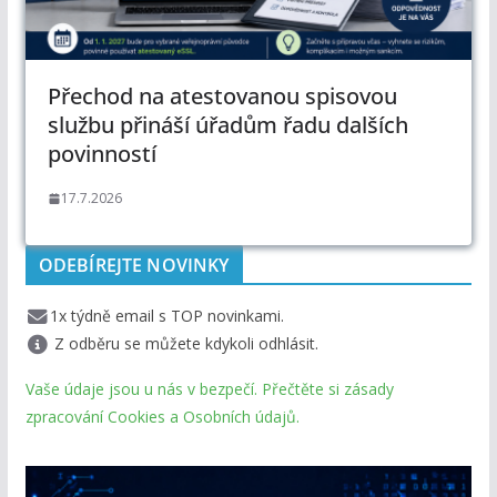
Přechod na atestovanou spisovou
službu přináší úřadům řadu dalších
povinností
17.7.2026
ODEBÍREJTE NOVINKY
1x týdně email s TOP novinkami.
Z odběru se můžete kdykoli odhlásit.
Vaše údaje jsou u nás v bezpečí. Přečtěte si zásady
zpracování Cookies a Osobních údajů.