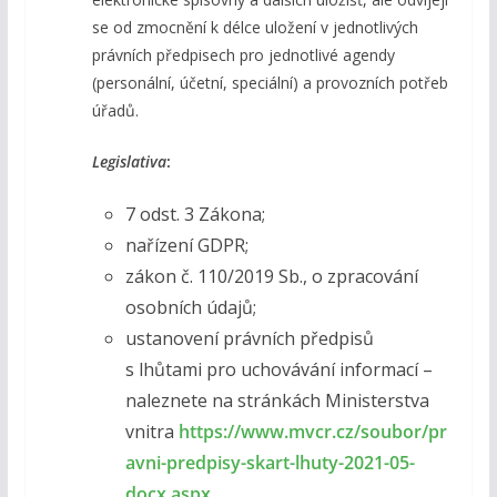
se od zmocnění k délce uložení v jednotlivých
právních předpisech pro jednotlivé agendy
(personální, účetní, speciální) a provozních potřeb
úřadů.
Legislativa
:
7 odst. 3 Zákona;
nařízení GDPR;
zákon č. 110/2019 Sb., o zpracování
osobních údajů;
ustanovení právních předpisů
s lhůtami pro uchovávání informací –
naleznete na stránkách Ministerstva
vnitra
https://www.mvcr.cz/soubor/pr
avni-predpisy-skart-lhuty-2021-05-
docx.aspx
.