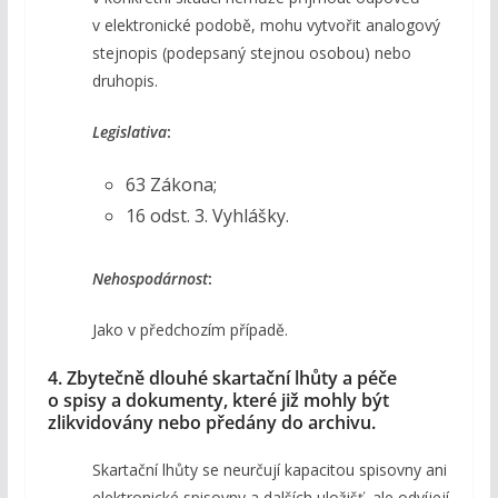
v elektronické podobě, mohu vytvořit analogový
stejnopis (podepsaný stejnou osobou) nebo
druhopis.
Legislativa
:
63 Zákona;
16 odst. 3. Vyhlášky.
Nehospodárnost
:
Jako v předchozím případě.
4. Zbytečně dlouhé skartační lhůty a péče
o spisy a dokumenty, které již mohly být
zlikvidovány nebo předány do archivu.
Skartační lhůty se neurčují kapacitou spisovny ani
elektronické spisovny a dalších uložišť, ale odvíjejí