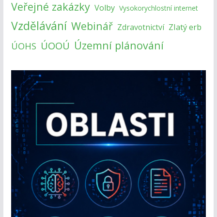
Veřejné zakázky
Volby
Vysokorychlostní internet
Vzdělávání
Webinář
Zlatý erb
Zdravotnictví
Územní plánování
ÚOOÚ
ÚOHS