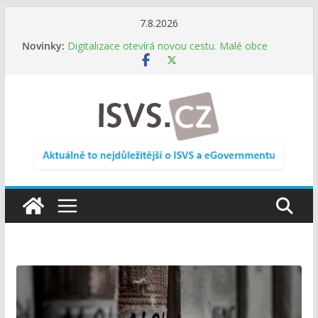
Přeskočit
7.8.2026
Informace o obcích vždy po ruce. SMS ČR spouští
na
Novinky:
novou mobilní aplikaci
obsah
Digitalizace otevírá novou cestu. Malé obce
nemusí zanikat, mohou více spolupracovat
DIA: Stát poprvé v historii zapojuje širokou
veřejnost do testování digitálních služeb
DIA: Informační systém dlouhodobého řízení
(ISDŘ) je od července v plném provozu
RVIS – Výbor pro architekturu a řízení ICT
zveřejnil materiály z nového jednání