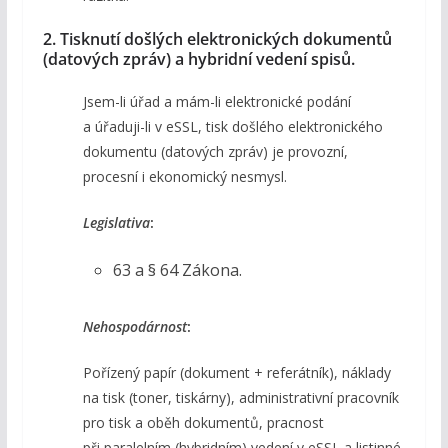
2. Tisknutí došlých elektronických dokumentů
(datových zpráv) a hybridní vedení spisů.
Jsem-li úřad a mám-li elektronické podání
a úřaduji-li v eSSL, tisk došlého elektronického
dokumentu (datových zpráv) je provozní,
procesní i ekonomický nesmysl.
Legislativa
:
63 a § 64 Zákona.
Nehospodárnost
:
Pořízený papír (dokument + referátník), náklady
na tisk (toner, tiskárny), administrativní pracovník
pro tisk a oběh dokumentů, pracnost
při paralelním (hybridním) vedení v eSSL a listinné