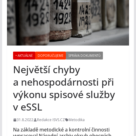
• AKTUÁLNĚ
DOPORUČUJEME
SPRÁVA DOKUMENTŮ
Největší chyby
a nehospodárnosti při
výkonu spisové služby
v eSSL
31.8.2022
Redakce ISVS.CZ
Metodika
Na základě metodické a kontrolní činnosti
vypracoval Národní archiv okruh obecných