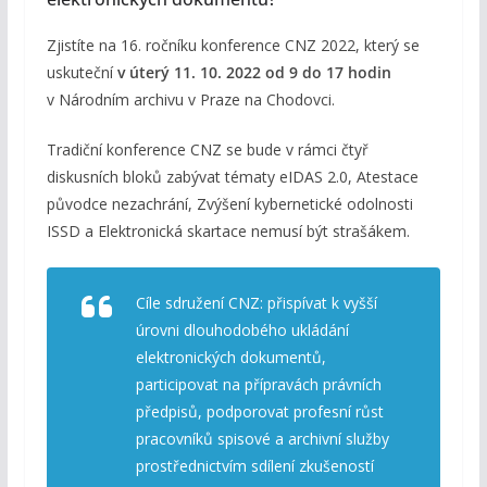
Zjistíte na 16. ročníku konference CNZ 2022, který se
uskuteční
v úterý 11. 10. 2022 od 9 do 17 hodin
v Národním archivu v Praze na Chodovci.
Tradiční konference CNZ se bude v rámci čtyř
diskusních bloků zabývat tématy eIDAS 2.0, Atestace
původce nezachrání, Zvýšení kybernetické odolnosti
ISSD a Elektronická skartace nemusí být strašákem.
Cíle sdružení CNZ: přispívat k vyšší
úrovni dlouhodobého ukládání
elektronických dokumentů,
participovat na přípravách právních
předpisů, podporovat profesní růst
pracovníků spisové a archivní služby
prostřednictvím sdílení zkušeností