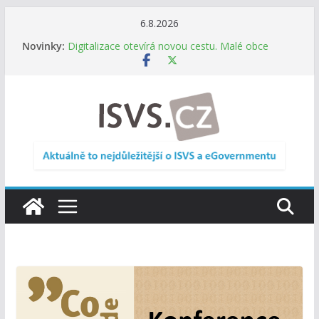
Přeskočit
6.8.2026
Informace o obcích vždy po ruce. SMS ČR spouští
na
Novinky:
novou mobilní aplikaci
obsah
Digitalizace otevírá novou cestu. Malé obce
nemusí zanikat, mohou více spolupracovat
DIA: Stát poprvé v historii zapojuje širokou
veřejnost do testování digitálních služeb
DIA: Informační systém dlouhodobého řízení
(ISDŘ) je od července v plném provozu
RVIS – Výbor pro architekturu a řízení ICT
zveřejnil materiály z nového jednání