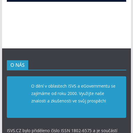
O NÁS
O dění v oblastech ISVS a eGovernmentu se
zajímáme od roku 2000. Využijte naše
znalosti a zkušenosti ve svůj prospěch!
ISVS.CZ bylo přiděleno číslo ISSN 1802-6575 a je součástí