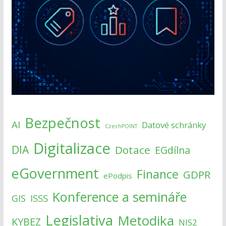
Bezpečnost
AI
Datové schránky
CzechPOINT
Digitalizace
DIA
Dotace
EGdílna
eGovernment
Finance
GDPR
ePodpis
Konference a semináře
ISSS
GIS
Legislativa
Metodika
KYBEZ
NIS2