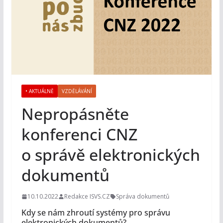
• AKTUÁLNĚ
VZDĚLÁVÁNÍ
Nepropásněte
konferenci CNZ
o správě elektronických
dokumentů
10.10.2022
Redakce ISVS.CZ
Správa dokumentů
Kdy se nám zhroutí systémy pro správu
elektronických dokumentů?