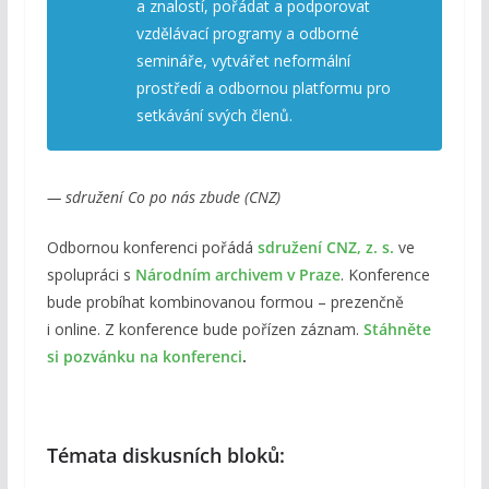
a znalostí, pořádat a podporovat
vzdělávací programy a odborné
semináře, vytvářet neformální
prostředí a odbornou platformu pro
setkávání svých členů.
— sdružení Co po nás zbude (CNZ)
Odbornou konferenci pořádá
sdružení CNZ, z. s.
ve
spolupráci s
Národním archivem v Praze
. Konference
bude probíhat kombinovanou formou – prezenčně
i online. Z konference bude pořízen záznam.
Stáhněte
si pozvánku na konferenci
.
Témata diskusních bloků: