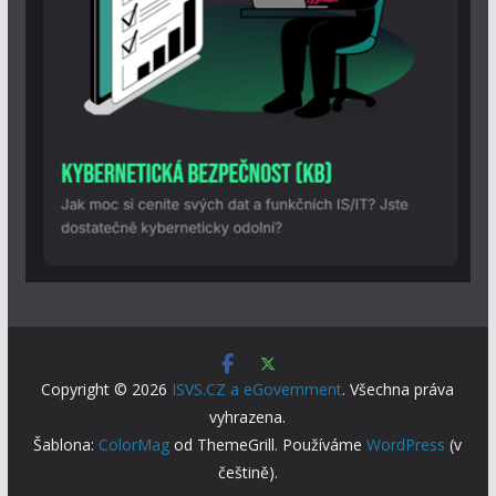
Copyright © 2026
ISVS.CZ a eGovernment
. Všechna práva
vyhrazena.
Šablona:
ColorMag
od ThemeGrill. Používáme
WordPress
(v
češtině).