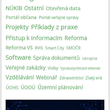
NÚKIB
Ostatní
Otevřená data
Portál občana
Portál veřejné správy
Příklady z praxe
Projekty
Přístup k informacím
Reforma
Reforma VS
SMOČR
RVIS
Smart City
Software
Správa dokumentů
Ukrajina
Veřejné zakázky
Volby
Vysokorychlostní internet
Vzdělávání
Webinář
Zlatý erb
Zdravotnictví
Územní plánování
ÚOOÚ
ÚOHS