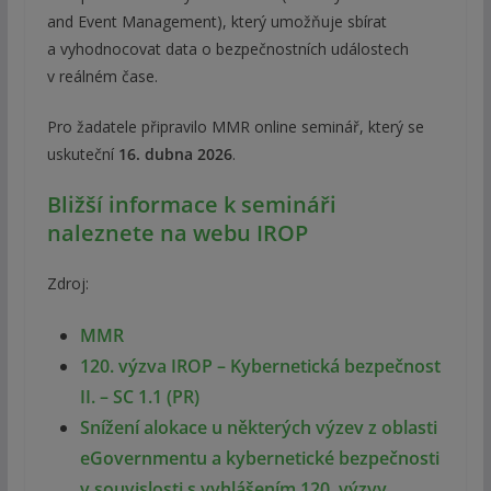
and Event Management), který umožňuje sbírat
a vyhodnocovat data o bezpečnostních událostech
v reálném čase.
Pro žadatele připravilo MMR online seminář, který se
uskuteční
16. dubna 2026
.
Bližší informace k semináři
naleznete na webu IROP
Zdroj:
MMR
120. výzva IROP – Kybernetická bezpečnost
II. – SC 1.1 (PR)
Snížení alokace u některých výzev z oblasti
eGovernmentu a kybernetické bezpečnosti
v souvislosti s vyhlášením 120. výzvy