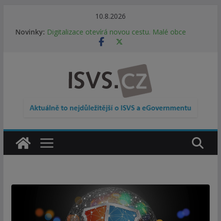
Přeskočit
10.8.2026
na
Novinky:
Digitalizace otevírá novou cestu. Malé obce
obsah
nemusí zanikat, mohou více spolupracovat
DIA: Stát poprvé v historii zapojuje širokou
veřejnost do testování digitálních služeb
DIA: Informační systém dlouhodobého řízení
(ISDŘ) je od července v plném provozu
RVIS – Výbor pro architekturu a řízení ICT
zveřejnil materiály z nového jednání
Informace o obcích vždy po ruce. SMS ČR spouští
novou mobilní aplikaci