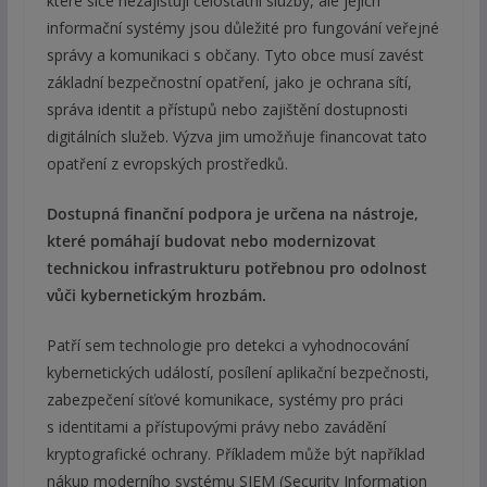
které sice nezajišťují celostátní služby, ale jejich
informační systémy jsou důležité pro fungování veřejné
správy a komunikaci s občany. Tyto obce musí zavést
základní bezpečnostní opatření, jako je ochrana sítí,
správa identit a přístupů nebo zajištění dostupnosti
digitálních služeb. Výzva jim umožňuje financovat tato
opatření z evropských prostředků.
Dostupná finanční podpora je určena na nástroje,
které pomáhají budovat nebo modernizovat
technickou infrastrukturu potřebnou pro odolnost
vůči kybernetickým hrozbám.
Patří sem technologie pro detekci a vyhodnocování
kybernetických událostí, posílení aplikační bezpečnosti,
zabezpečení síťové komunikace, systémy pro práci
s identitami a přístupovými právy nebo zavádění
kryptografické ochrany. Příkladem může být například
nákup moderního systému SIEM (Security Information