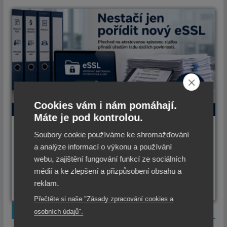
Cookies vám i nám pomáhají.
Máte je pod kontrolou.
Přechod na atestovanou spisovou
Soubory cookie používáme ke shromažďování
službu přináší úřadům řadu dalších
a analýze informací o výkonu a používání
povinností
webu, zajištění fungování funkcí ze sociálních
médií a ke zlepšení a přizpůsobení obsahu a
17.7.2026
reklam.
Přečtěte si naše "Zásady zpracování cookies a
ODEBÍREJTE NOVINKY
osobních údajů".