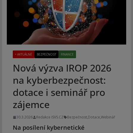
• AKTUÁLNĚ
BEZPEČNOST
FINANCE
Nová výzva IROP 2026
na kyberbezpečnost:
dotace i seminář pro
zájemce
30.3.2026
Redakce ISVS.CZ
Bezpečnost
,
Dotace
,
Webinář
Na posílení kybernetické