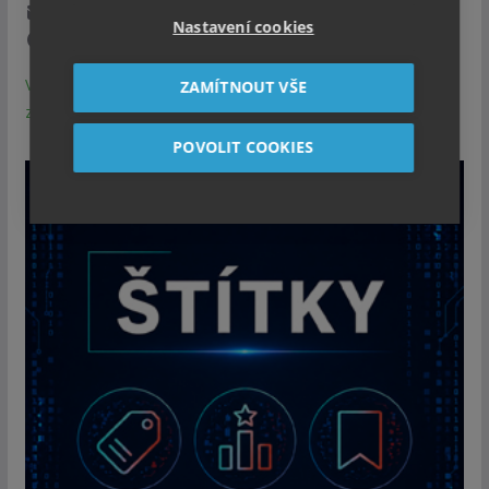
1x týdně email s TOP novinkami.
Nastavení cookies
Z odběru se můžete kdykoli odhlásit.
Vaše údaje jsou u nás v bezpečí. Přečtěte si zásady
ZAMÍTNOUT VŠE
zpracování Cookies a Osobních údajů.
POVOLIT COOKIES