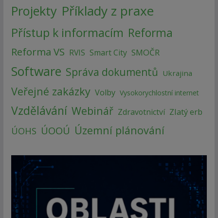
Příklady z praxe
Projekty
Přístup k informacím
Reforma
Reforma VS
SMOČR
RVIS
Smart City
Software
Správa dokumentů
Ukrajina
Veřejné zakázky
Volby
Vysokorychlostní internet
Vzdělávání
Webinář
Zlatý erb
Zdravotnictví
Územní plánování
ÚOOÚ
ÚOHS