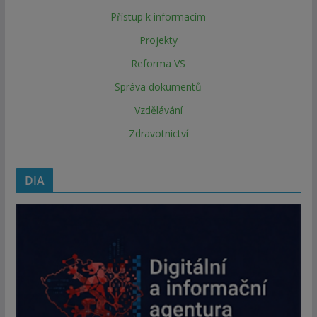
Přístup k informacím
Projekty
Reforma VS
Správa dokumentů
Vzdělávání
Zdravotnictví
DIA