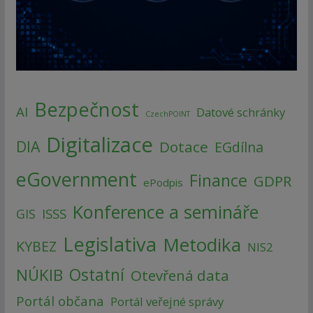
Bezpečnost
AI
Datové schránky
CzechPOINT
Digitalizace
DIA
Dotace
EGdílna
eGovernment
Finance
GDPR
ePodpis
Konference a semináře
ISSS
GIS
Legislativa
Metodika
KYBEZ
NIS2
NÚKIB
Ostatní
Otevřená data
Portál občana
Portál veřejné správy