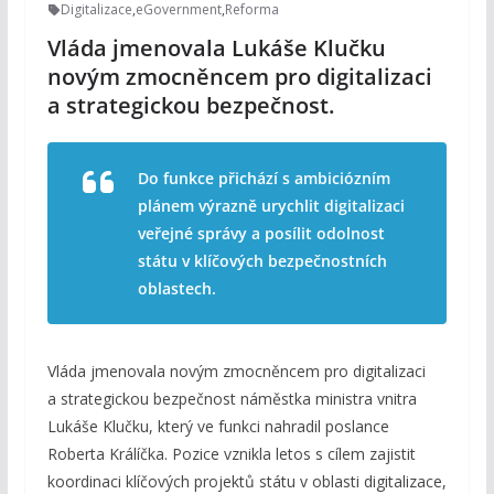
Digitalizace
,
eGovernment
,
Reforma
Vláda jmenovala Lukáše Klučku
novým zmocněncem pro digitalizaci
a strategickou bezpečnost.
Do funkce přichází s ambiciózním
plánem výrazně urychlit digitalizaci
veřejné správy a posílit odolnost
státu v klíčových bezpečnostních
oblastech.
Vláda jmenovala novým zmocněncem pro digitalizaci
a strategickou bezpečnost náměstka ministra vnitra
Lukáše Klučku, který ve funkci nahradil poslance
Roberta Králíčka. Pozice vznikla letos s cílem zajistit
koordinaci klíčových projektů státu v oblasti digitalizace,