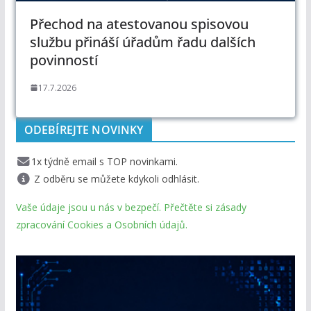
Přechod na atestovanou spisovou
službu přináší úřadům řadu dalších
povinností
17.7.2026
ODEBÍREJTE NOVINKY
1x týdně email s TOP novinkami.
Z odběru se můžete kdykoli odhlásit.
Vaše údaje jsou u nás v bezpečí. Přečtěte si zásady
zpracování Cookies a Osobních údajů.