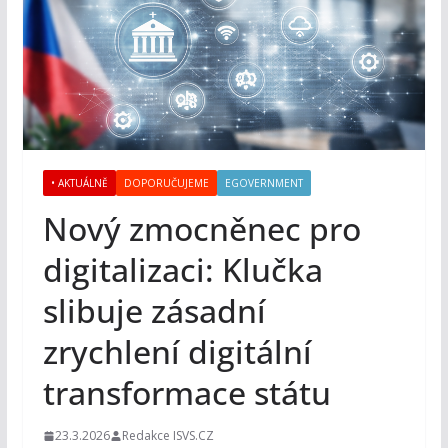
• AKTUÁLNĚ
DOPORUČUJEME
EGOVERNMENT
Nový zmocněnec pro
digitalizaci: Klučka
slibuje zásadní
zrychlení digitální
transformace státu
23.3.2026
Redakce ISVS.CZ