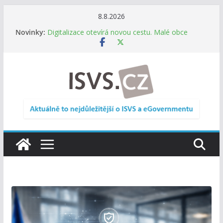
Přeskočit
8.8.2026
na
Novinky:
Digitalizace otevírá novou cestu. Malé obce
obsah
nemusí zanikat, mohou více spolupracovat
DIA: Stát poprvé v historii zapojuje širokou
veřejnost do testování digitálních služeb
DIA: Informační systém dlouhodobého řízení
(ISDŘ) je od července v plném provozu
RVIS – Výbor pro architekturu a řízení ICT
zveřejnil materiály z nového jednání
Informace o obcích vždy po ruce. SMS ČR spouští
novou mobilní aplikaci