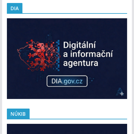
DIA
NÚKIB