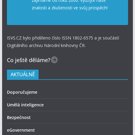
zajímáme od roku 2000. Využijte naše
znalosti a zkušenosti ve svůj prospěch!
ISVS.CZ bylo přiděleno číslo ISSN 1802-6575 a je součástí
Digitálního archivu Národní knihovny ČR.
Co ještě děláme?
AKTUÁLNĚ
Doporučujeme
Umělá inteligence
Bezpečnost
eGovernment