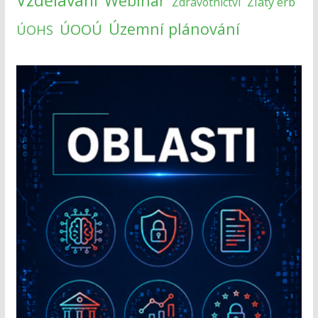
Vzdělávání
Webinář
Zlatý erb
Zdravotnictví
Územní plánování
ÚOOÚ
ÚOHS