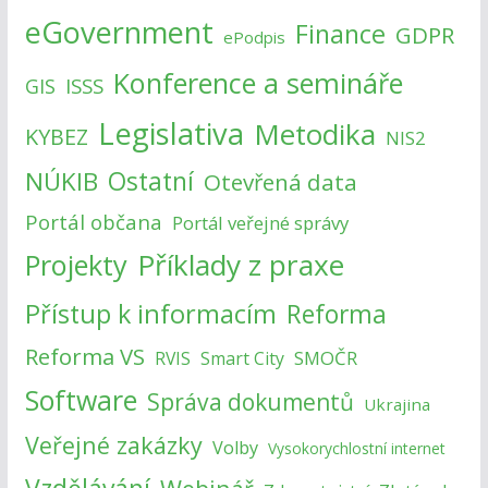
eGovernment
Finance
GDPR
ePodpis
Konference a semináře
ISSS
GIS
Legislativa
Metodika
KYBEZ
NIS2
NÚKIB
Ostatní
Otevřená data
Portál občana
Portál veřejné správy
Příklady z praxe
Projekty
Přístup k informacím
Reforma
Reforma VS
SMOČR
RVIS
Smart City
Software
Správa dokumentů
Ukrajina
Veřejné zakázky
Volby
Vysokorychlostní internet