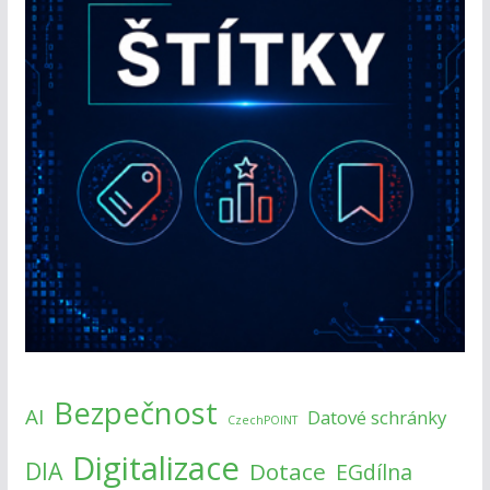
Bezpečnost
AI
Datové schránky
CzechPOINT
Digitalizace
DIA
Dotace
EGdílna