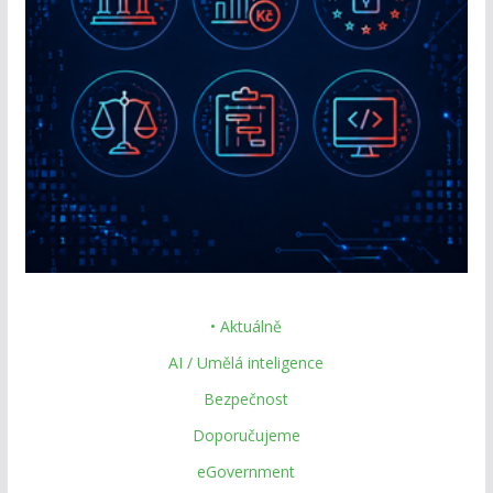
• Aktuálně
AI / Umělá inteligence
Bezpečnost
Doporučujeme
eGovernment