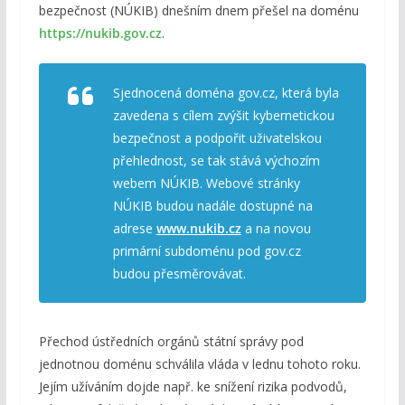
bezpečnost (NÚKIB) dnešním dnem přešel na doménu
https://nukib.gov.cz
.
Sjednocená doména gov.cz, která byla
zavedena s cílem zvýšit kybernetickou
bezpečnost a podpořit uživatelskou
přehlednost, se tak stává výchozím
webem NÚKIB. Webové stránky
NÚKIB budou nadále dostupné na
adrese
www.nukib.cz
a na novou
primární subdoménu pod gov.cz
budou přesměrovávat.
Přechod ústředních orgánů státní správy pod
jednotnou doménu schválila vláda v lednu tohoto roku.
Jejím užíváním dojde např. ke snížení rizika podvodů,