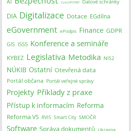
Bezpečnost
AI
Datové schránky
CzechPOINT
Digitalizace
DIA
Dotace
EGdílna
eGovernment
Finance
GDPR
ePodpis
Konference a semináře
ISSS
GIS
Legislativa
Metodika
KYBEZ
NIS2
NÚKIB
Ostatní
Otevřená data
Portál občana
Portál veřejné správy
Příklady z praxe
Projekty
Přístup k informacím
Reforma
Reforma VS
SMOČR
RVIS
Smart City
Software
Správa dokumentů
Ukrajina