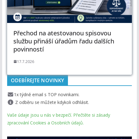
Přechod na atestovanou spisovou
službu přináší úřadům řadu dalších
povinností
17.7.2026
ODEBÍREJTE NOVINKY
1x týdně email s TOP novinkami.
Z odběru se můžete kdykoli odhlásit.
Vaše údaje jsou u nás v bezpečí. Přečtěte si zásady
zpracování Cookies a Osobních údajů.