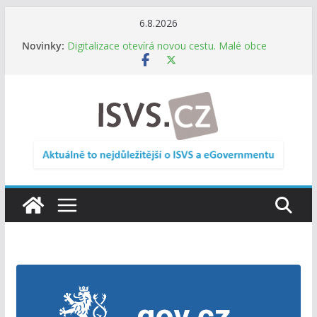
Přeskočit
6.8.2026
Informace o obcích vždy po ruce. SMS ČR spouští
na
Novinky:
novou mobilní aplikaci
obsah
Digitalizace otevírá novou cestu. Malé obce
nemusí zanikat, mohou více spolupracovat
DIA: Stát poprvé v historii zapojuje širokou
veřejnost do testování digitálních služeb
DIA: Informační systém dlouhodobého řízení
(ISDŘ) je od července v plném provozu
RVIS – Výbor pro architekturu a řízení ICT
zveřejnil materiály z nového jednání