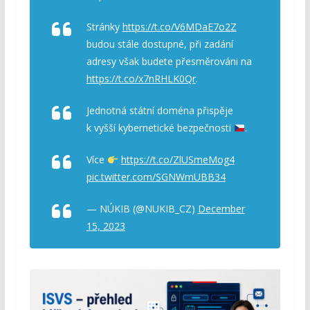
Stránky
https://t.co/V6MDaE7o2Z
budou stále dostupné, při zadání
adresy však budete přesměrováni na
https://t.co/x7nRHLK0Qr
.
Jednotná státní doména přispěje
k vyšší kybernetické bezpečnosti
.
Více
https://t.co/ZlUSmeMog4
pic.twitter.com/SGNWmUBB34
— NÚKIB (@NUKIB_CZ)
December
15, 2023