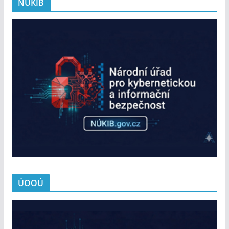
NÚKIB
ÚOOÚ