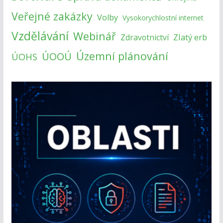
Veřejné zakázky
Volby
Vysokorychlostní internet
Vzdělávání
Webinář
Zlatý erb
Zdravotnictví
Územní plánování
ÚOOÚ
ÚOHS