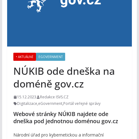
• AKTUÁLNĚ
EGOVERNMENT
NÚKIB ode dneška na
doméně gov.cz
15.12.2023
Redakce ISVS.CZ
Digitalizace
,
eGovernment
,
Portál veřejné správy
Webové stránky NÚKIB najdete ode
dneška pod jednotnou doménou gov.cz
Národní úřad pro kybernetickou a informační