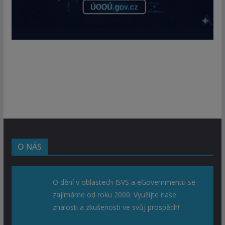
O NÁS
O dění v oblastech ISVS a eGovernmentu se
zajímáme od roku 2000. Využijte naše
znalosti a zkušenosti ve svůj prospěch!