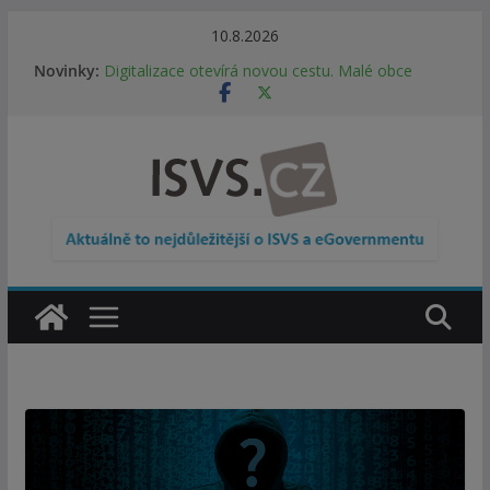
Přeskočit
10.8.2026
na
Novinky:
Digitalizace otevírá novou cestu. Malé obce
obsah
nemusí zanikat, mohou více spolupracovat
DIA: Stát poprvé v historii zapojuje širokou
veřejnost do testování digitálních služeb
DIA: Informační systém dlouhodobého řízení
(ISDŘ) je od července v plném provozu
RVIS – Výbor pro architekturu a řízení ICT
zveřejnil materiály z nového jednání
Informace o obcích vždy po ruce. SMS ČR spouští
novou mobilní aplikaci