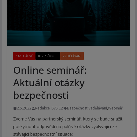
• AKTUÁLNĚ
BEZPEČNOST
VZDĚLÁVÁNÍ
Online seminář:
Aktuální otázky
bezpečnosti
2.5.2022
Redakce ISVS.CZ
Bezpečnost
,
Vzdělávání
,
Webinář
Zveme Vás na partnerský seminář, který se bude snažit
poskytnout odpovědi na palčivé otázky vyplývající ze
stávající bezpečnostní situace: