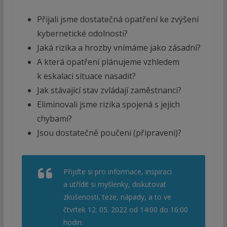
Přijali jsme dostatečná opatření ke zvýšení
kybernetické odolnosti?
Jaká rizika a hrozby vnímáme jako zásadní?
A která opatření plánujeme vzhledem
k eskalaci situace nasadit?
Jak stávající stav zvládají zaměstnanci?
Eliminovali jsme rizika spojená s jejich
chybami?
Jsou dostatečně poučeni (připraveni)?
Přijďte si pro informace, inspiraci
a utřídit si myšlenky, diskutovat
zkušenosti, teze, nápady, a to ve
čtvrtek 12. 05. 2022 od 14:00 do 16:00
hodin.