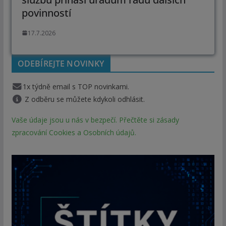
povinností
17.7.2026
ODEBÍREJTE NOVINKY
1x týdně email s TOP novinkami.
Z odběru se můžete kdykoli odhlásit.
Vaše údaje jsou u nás v bezpečí. Přečtěte si zásady
zpracování Cookies a Osobních údajů.