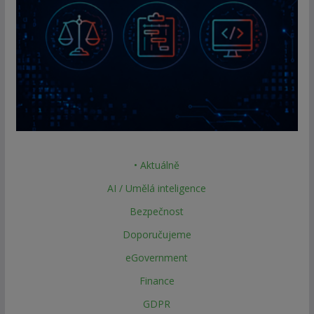
• Aktuálně
AI / Umělá inteligence
Bezpečnost
Doporučujeme
eGovernment
Finance
GDPR