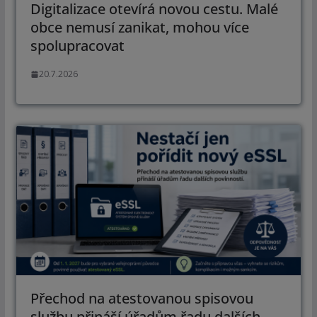
Digitalizace otevírá novou cestu. Malé
obce nemusí zanikat, mohou více
spolupracovat
20.7.2026
Přechod na atestovanou spisovou
službu přináší úřadům řadu dalších