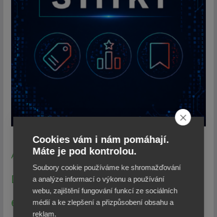
Cookies vám i nám pomáhají.
Bezpečnost
Máte je pod kontrolou.
AI
Datové schránky
CzechPOINT
Soubory cookie používáme ke shromažďování
Digitalizace
DIA
Dotace
EGdílna
a analýze informací o výkonu a používání
webu, zajištění fungování funkcí ze sociálních
eGovernment
Finance
GDPR
médií a ke zlepšení a přizpůsobení obsahu a
ePodpis
reklam.