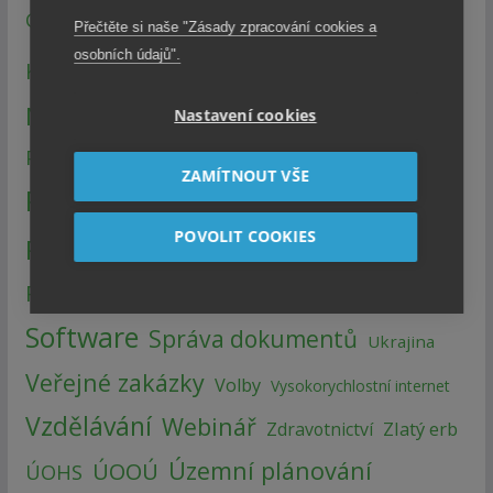
Konference a semináře
ISSS
GIS
Přečtěte si naše "Zásady zpracování cookies a
osobních údajů".
Legislativa
Metodika
KYBEZ
NIS2
NÚKIB
Ostatní
Otevřená data
Nastavení cookies
Portál občana
Portál veřejné správy
ZAMÍTNOUT VŠE
Příklady z praxe
Projekty
POVOLIT COOKIES
Přístup k informacím
Reforma
Reforma VS
SMOČR
RVIS
Smart City
Software
Správa dokumentů
Ukrajina
Veřejné zakázky
Volby
Vysokorychlostní internet
Vzdělávání
Webinář
Zlatý erb
Zdravotnictví
Územní plánování
ÚOOÚ
ÚOHS