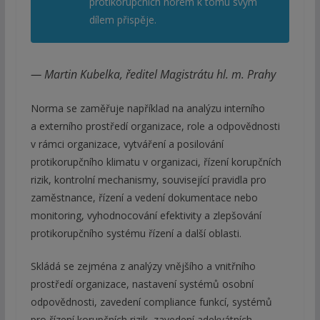
protikorupčních norem k tomu svým
dílem přispěje.
— Martin Kubelka, ředitel Magistrátu hl. m. Prahy
Norma se zaměřuje například na analýzu interního
a externího prostředí organizace, role a odpovědnosti
v rámci organizace, vytváření a posilování
protikorupčního klimatu v organizaci, řízení korupčních
rizik, kontrolní mechanismy, související pravidla pro
zaměstnance, řízení a vedení dokumentace nebo
monitoring, vyhodnocování efektivity a zlepšování
protikorupčního systému řízení a další oblasti.
Skládá se zejména z analýzy vnějšího a vnitřního
prostředí organizace, nastavení systémů osobní
odpovědnosti, zavedení compliance funkcí, systémů
pro řízení korupčních rizik, zavedení adekvátních