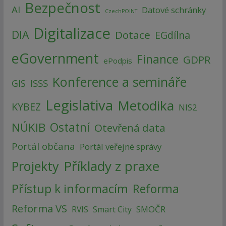
Bezpečnost
AI
Datové schránky
CzechPOINT
Digitalizace
DIA
Dotace
EGdílna
eGovernment
Finance
GDPR
ePodpis
Konference a semináře
ISSS
GIS
Legislativa
Metodika
KYBEZ
NIS2
NÚKIB
Ostatní
Otevřená data
Portál občana
Portál veřejné správy
Příklady z praxe
Projekty
Přístup k informacím
Reforma
Reforma VS
SMOČR
RVIS
Smart City