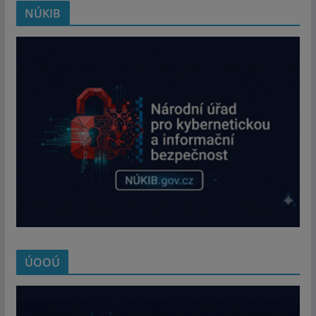
NÚKIB
ÚOOÚ