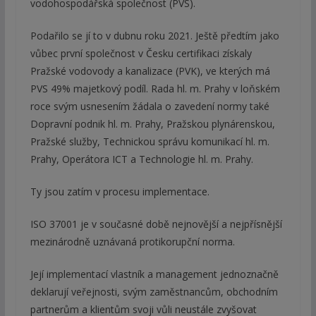
vodohospodářská společnost (PVS).
Podařilo se jí to v dubnu roku 2021. Ještě předtím jako
vůbec první společnost v Česku certifikaci získaly
Pražské vodovody a kanalizace (PVK), ve kterých má
PVS 49% majetkový podíl. Rada hl. m. Prahy v loňském
roce svým usnesením žádala o zavedení normy také
Dopravní podnik hl. m. Prahy, Pražskou plynárenskou,
Pražské služby, Technickou správu komunikací hl. m.
Prahy, Operátora ICT a Technologie hl. m. Prahy.
Ty jsou zatím v procesu implementace.
ISO 37001 je v současné době nejnovější a nejpřísnější
mezinárodně uznávaná protikorupční norma.
Její implementací vlastník a management jednoznačně
deklarují veřejnosti, svým zaměstnancům, obchodním
partnerům a klientům svoji vůli neustále zvyšovat