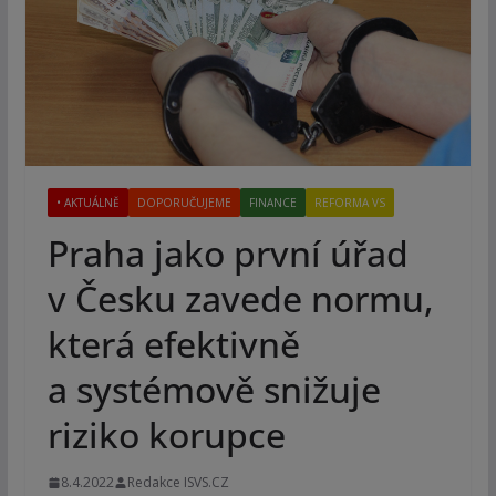
• AKTUÁLNĚ
DOPORUČUJEME
FINANCE
REFORMA VS
Praha jako první úřad
v Česku zavede normu,
která efektivně
a systémově snižuje
riziko korupce
8.4.2022
Redakce ISVS.CZ