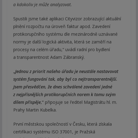
a kdokoliv je může analyzovat.
Spustili jsme také aplikaci Cityvizor zobrazující aktuální
plnění rozpočtu na úroveň faktur apod. Zavedení
protikorupčního systému dle mezinárodně uznávané
normy je další logická aktivita, která se zaměří na
procesy na celém úřadu,“ uvádí radní pro bydlení
a transparentnost Adam Zábranský.
„
Jednou z priorit našeho úřadu je neustále nastavovat
systém fungování tak, aby byl co nejtransparentnější.
Jsem přesvědčen, že dnes schválené zavedení jedné
z nejpřísnějších protikorupčních norem k tomu svým
dílem přispěje
,“
připojuje se ředitel Magistrátu hl. m.
Prahy Martin Kubelka.
První městskou společností v Česku, která získala
certifikaci systému ISO 37001, je Pražská