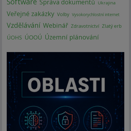
Software
Správa dokumentů
Ukrajina
Veřejné zakázky
Volby
Vysokorychlostní internet
Vzdělávání
Webinář
Zlatý erb
Zdravotnictví
Územní plánování
ÚOOÚ
ÚOHS