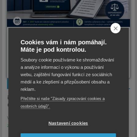
Přechod na atestovanou spisovou
Cookies vám i nám pomáhají.
službu přináší úřadům řadu dalších
Máte je pod kontrolou.
povinností
Soubory cookie používáme ke shromažďování
17.7.2026
a analýze informací o výkonu a používání
webu, zajištění fungování funkcí ze sociálních
médií a ke zlepšení a přizpůsobení obsahu a
ODEBÍREJTE NOVINKY
reklam.
1x týdně email s TOP novinkami.
Přečtěte si naše "Zásady zpracování cookies a
Z odběru se můžete kdykoli odhlásit.
osobních údajů".
Vaše údaje jsou u nás v bezpečí. Přečtěte si zásady
Nastavení cookies
zpracování Cookies a Osobních údajů.