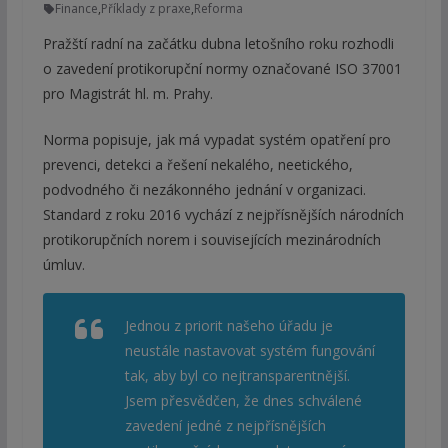
Finance
,
Příklady z praxe
,
Reforma
Pražští radní na začátku dubna letošního roku rozhodli
o zavedení protikorupční normy označované ISO 37001
pro Magistrát hl. m. Prahy.
Norma popisuje, jak má vypadat systém opatření pro
prevenci, detekci a řešení nekalého, neetického,
podvodného či nezákonného jednání v organizaci.
Standard z roku 2016 vychází z nejpřísnějších národních
protikorupčních norem i souvisejících mezinárodních
úmluv.
Jednou z priorit našeho úřadu je
neustále nastavovat systém fungování
tak, aby byl co nejtransparentnější.
Jsem přesvědčen, že dnes schválené
zavedení jedné z nejpřísnějších