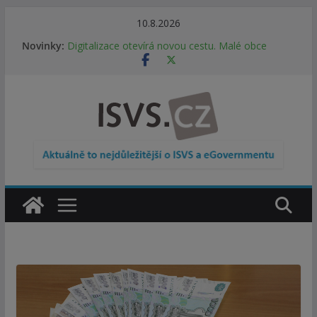
Přeskočit
10.8.2026
Informace o obcích vždy po ruce. SMS ČR spouští
na
Novinky:
novou mobilní aplikaci
obsah
Digitalizace otevírá novou cestu. Malé obce
nemusí zanikat, mohou více spolupracovat
DIA: Stát poprvé v historii zapojuje širokou
veřejnost do testování digitálních služeb
DIA: Informační systém dlouhodobého řízení
(ISDŘ) je od července v plném provozu
RVIS – Výbor pro architekturu a řízení ICT
zveřejnil materiály z nového jednání