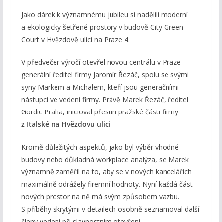
Jako dárek k významnému jubileu si nadělili moderní
a ekologicky šetřené prostory v budově City Green
Court v Hvězdově ulici na Praze 4.
V předvečer výročí otevřel novou centrálu v Praze
generální ředitel firmy Jaromír Řezáč, spolu se svými
syny Markem a Michalem, kteří jsou generačními
nástupci ve vedení firmy. Právě Marek Řezáč, ředitel
Gordic Praha, inicioval přesun pražské části firmy
z Italské na Hvězdovu ulici
.
Kromě důležitých aspektů, jako byl výběr vhodné
budovy nebo důkladná workplace analýza, se Marek
významně zaměřil na to, aby se v nových kancelářích
maximálně odrážely firemní hodnoty. Nyní každá část
nových prostor na ně má svým způsobem vazbu.
S příběhy skrytými v detailech osobně seznamoval další
členy vedení při slavnostním otevření.