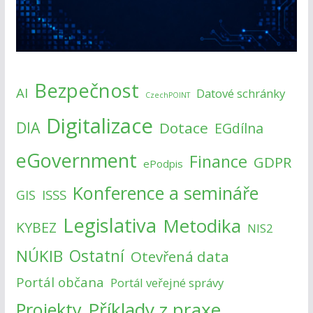
Bezpečnost
AI
Datové schránky
CzechPOINT
Digitalizace
DIA
Dotace
EGdílna
eGovernment
Finance
GDPR
ePodpis
Konference a semináře
ISSS
GIS
Legislativa
Metodika
KYBEZ
NIS2
NÚKIB
Ostatní
Otevřená data
Portál občana
Portál veřejné správy
Příklady z praxe
Projekty