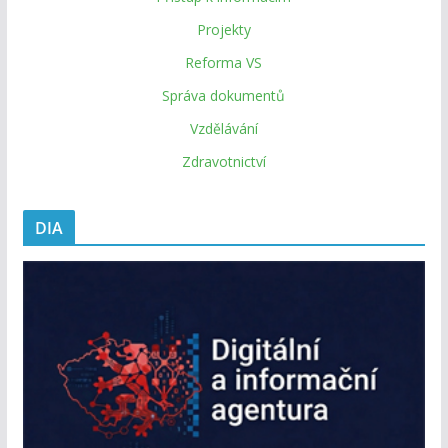
Projekty
Reforma VS
Správa dokumentů
Vzdělávání
Zdravotnictví
DIA