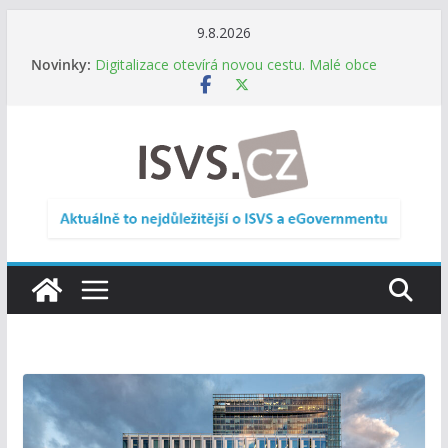
Přeskočit
9.8.2026
na
Novinky:
Informace o obcích vždy po ruce. SMS ČR spouští
obsah
novou mobilní aplikaci
Digitalizace otevírá novou cestu. Malé obce
nemusí zanikat, mohou více spolupracovat
DIA: Stát poprvé v historii zapojuje širokou
veřejnost do testování digitálních služeb
DIA: Informační systém dlouhodobého řízení
(ISDŘ) je od července v plném provozu
RVIS – Výbor pro architekturu a řízení ICT
zveřejnil materiály z nového jednání