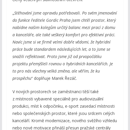
„
Stěhování jsme opravdu potřebovali. Po svém jmenování
do funkce ředitele Gordic Praha jsem chtěl prostor, který
nabídne našim kolegům určitý balanc mezi prací z domu
a kanceláře, ale také veškerý komfort pro efektivní práci.
Navíc jsme si ve firmě velmi dobře vědomi, že hybridní
práce bude standardem následujících let, a to jsme se
snažili reflektovat. Proto jsme již od prvopočátku
projektu přemýšleli rovnou o hybridních kancelářích. Je
to pro nás všechny velká změna, ale věřím, že ku
prospěchu
“ doplňuje Marek Řezáč.
V nových prostorech se zaměstnanci těší také
z místnosti vybavené speciálně pro audiovizuální
produkci, míst k odpočinku, e-sport zasedací místnosti
nebo společenských prostor, které jsou srdcem celých
kanceláří. Kromě modernizace, nového svěžího vzhledu
nebo nové motivace přináší přesun pražské centrály