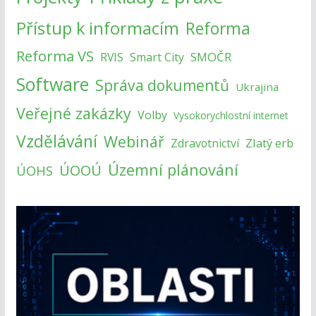
Přístup k informacím
Reforma
Reforma VS
SMOČR
RVIS
Smart City
Software
Správa dokumentů
Ukrajina
Veřejné zakázky
Volby
Vysokorychlostní internet
Vzdělávání
Webinář
Zlatý erb
Zdravotnictví
Územní plánování
ÚOOÚ
ÚOHS