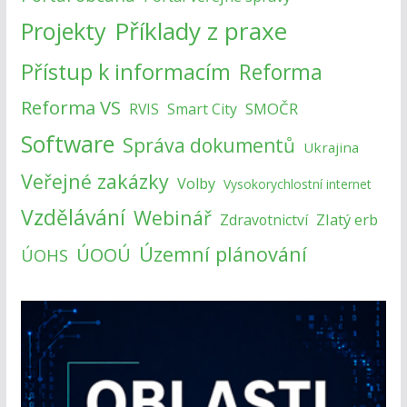
Příklady z praxe
Projekty
Přístup k informacím
Reforma
Reforma VS
SMOČR
RVIS
Smart City
Software
Správa dokumentů
Ukrajina
Veřejné zakázky
Volby
Vysokorychlostní internet
Vzdělávání
Webinář
Zlatý erb
Zdravotnictví
Územní plánování
ÚOOÚ
ÚOHS