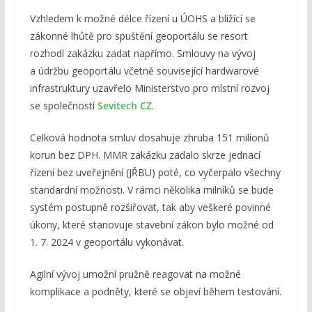
Vzhledem k možné délce řízení u ÚOHS a blížící se
zákonné lhůtě pro spuštění geoportálu se resort
rozhodl zakázku zadat napřímo. Smlouvy na vývoj
a údržbu geoportálu včetně související hardwarové
infrastruktury uzavřelo Ministerstvo pro místní rozvoj
se společností
Sevitech CZ
.
Celková hodnota smluv dosahuje zhruba 151 milionů
korun bez DPH. MMR zakázku zadalo skrze jednací
řízení bez uveřejnění (JŘBU) poté, co vyčerpalo všechny
standardní možnosti. V rámci několika milníků se bude
systém postupně rozšiřovat, tak aby veškeré povinné
úkony, které stanovuje stavební zákon bylo možné od
1. 7. 2024 v geoportálu vykonávat.
Agilní vývoj umožní pružně reagovat na možné
komplikace a podněty, které se objeví během testování.