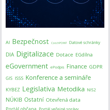
Bezpečnost
AI
Datové schránky
CzechPOINT
Digitalizace
DIA
Dotace
EGdílna
eGovernment
Finance
GDPR
ePodpis
Konference a semináře
ISSS
GIS
Legislativa
Metodika
KYBEZ
NIS2
NÚKIB
Ostatní
Otevřená data
Portál občana
Portál veřejné správy