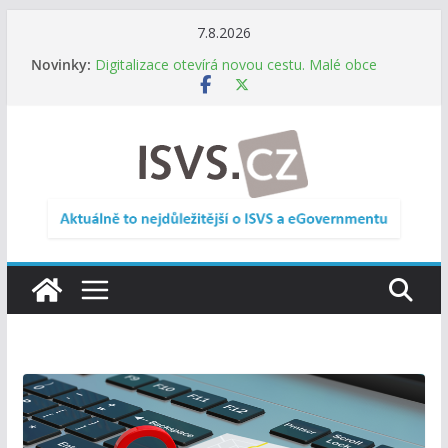
Přeskočit
7.8.2026
na
Novinky:
Digitalizace otevírá novou cestu. Malé obce
obsah
nemusí zanikat, mohou více spolupracovat
DIA: Stát poprvé v historii zapojuje širokou
veřejnost do testování digitálních služeb
DIA: Informační systém dlouhodobého řízení
(ISDŘ) je od července v plném provozu
RVIS – Výbor pro architekturu a řízení ICT
zveřejnil materiály z nového jednání
Informace o obcích vždy po ruce. SMS ČR spouští
novou mobilní aplikaci