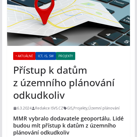
• AKTUÁLNĚ
ICT, IS, SW
PROJEKTY
Přístup k datům
z územního plánování
odkudkoliv
6.3.2024
Redakce ISVS.CZ
GIS
,
Projekty
,
Územní plánování
MMR vybralo dodavatele geoportálu. Lidé
budou mít přístup k datům z územního
plánování odkudkoliv