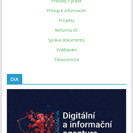
Příklady z praxe
Přístup k informacím
Projekty
Reforma VS
Správa dokumentů
Vzdělávání
Zdravotnictví
DIA