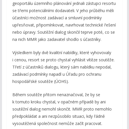
geoportálu územního plánování jednali zástupci resortu
se třemi potenciálními dodavateli. V jeho průběhu měli
účastníci možnost zadávací a smluvní podmínky
upřesňovat, připomínkovat, navrhovat technické řešení
nebo úpravy. Soutěžní dialog skončil teprve poté, co se
na nich MMR jako zadavatel shodlo s účastníky.
Výsledkem byly dvě kvalitní nabídky, které vyhovovaly
i cenou, resort se proto chystal vyhlásit vítěze soutěže.
Třetí z účastníků dialogu, který sám nabídku nepodal,
zadávací podmínky napadl u Úřadu pro ochranu
hospodářské soutěže (ÚOHS).
Během soutěže přitom nenaznačoval, že by se
k tomuto kroku chystal, v opačném případě by ani
soutěžní dialog nemohl skončit. MMR proto nemohlo
předpokládat a ani nezpůsobilo situaci, kdy řádně
vysoutěžená společnost nemůže začít pracovat.