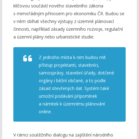
klíčovou součástí nového stavebního zákona
s mimořádným přínosem pro ekonomiku ČR. Budou se
v něm sbíhat všechny výstupy z územně plánovací
činnosti, například zásady územního rozvoje, regulační
a územní plány nebo urbanistické studie.
Z jednoho místa k nim budou mít
přístup projektanti, stavebníci,
samosprávy, stavební úřady, dotčené
orgány i běžní občané, a to podle
zásad otevřených dat. Systém také
umožní podávání připomínek
a námitek k územnímu plánování
online.
V rámci soutěžního dialogu na zajištění národního