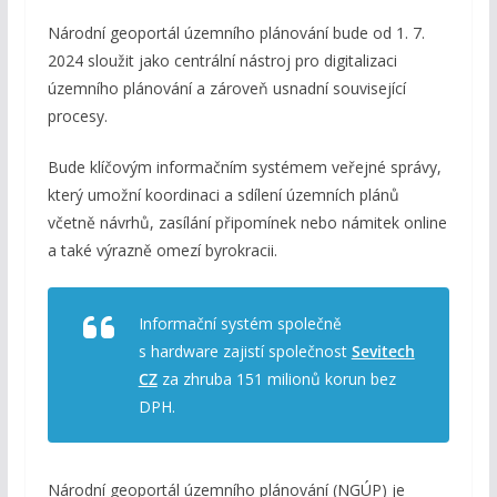
Národní geoportál územního plánování bude od 1. 7.
2024 sloužit jako centrální nástroj pro digitalizaci
územního plánování a zároveň usnadní související
procesy.
Bude klíčovým informačním systémem veřejné správy,
který umožní koordinaci a sdílení územních plánů
včetně návrhů, zasílání připomínek nebo námitek online
a také výrazně omezí byrokracii.
Informační systém společně
s hardware zajistí společnost
Sevitech
CZ
za zhruba 151 milionů korun bez
DPH.
Národní geoportál územního plánování (NGÚP) je