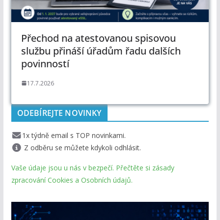
Přechod na atestovanou spisovou
službu přináší úřadům řadu dalších
povinností
17.7.2026
ODEBÍREJTE NOVINKY
1x týdně email s TOP novinkami.
Z odběru se můžete kdykoli odhlásit.
Vaše údaje jsou u nás v bezpečí. Přečtěte si zásady
zpracování Cookies a Osobních údajů.