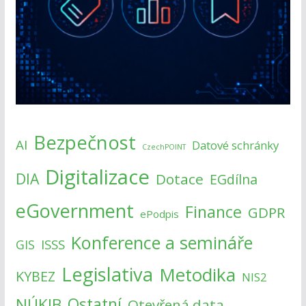
Bezpečnost
AI
Datové schránky
CzechPOINT
Digitalizace
DIA
Dotace
EGdílna
eGovernment
Finance
GDPR
ePodpis
Konference a semináře
ISSS
GIS
Legislativa
Metodika
KYBEZ
NIS2
NÚKIB
Ostatní
Otevřená data