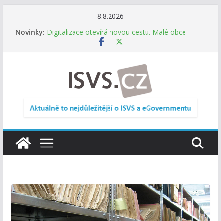
Přeskočit
8.8.2026
Informace o obcích vždy po ruce. SMS ČR spouští
na
Novinky:
novou mobilní aplikaci
obsah
Digitalizace otevírá novou cestu. Malé obce
nemusí zanikat, mohou více spolupracovat
DIA: Stát poprvé v historii zapojuje širokou
veřejnost do testování digitálních služeb
DIA: Informační systém dlouhodobého řízení
(ISDŘ) je od července v plném provozu
RVIS – Výbor pro architekturu a řízení ICT
zveřejnil materiály z nového jednání