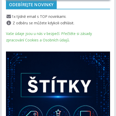
ODEBÍREJTE NOVINKY
1x týdně email s TOP novinkami.
Z odběru se můžete kdykoli odhlásit.
Vaše údaje jsou u nás v bezpečí. Přečtěte si zásady
zpracování Cookies a Osobních údajů.