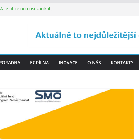
 Malé obce nemusí zanikat,
je širokou veřejnost do
ého řízení (ISDŘ) je od
ení ICT zveřejnil materiály
. SMS ČR spouští novou
PORADNA
EGDÍLNA
INOVACE
O NÁS
KONTAKTY