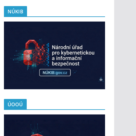
NÚKIB
ÚOOÚ