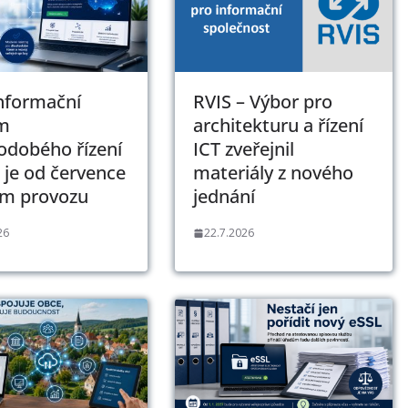
Informační
RVIS – Výbor pro
m
architekturu a řízení
odobého řízení
ICT zveřejnil
 je od července
materiály z nového
ém provozu
jednání
26
22.7.2026