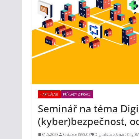
• AKTUÁLNĚ
PŘÍKLADY Z PRAXE
Seminář na téma Digit
(kyber)bezpečnost, 
31.5.2023
Redakce ISVS.CZ
Digitalizace
,
Smart City
,
S