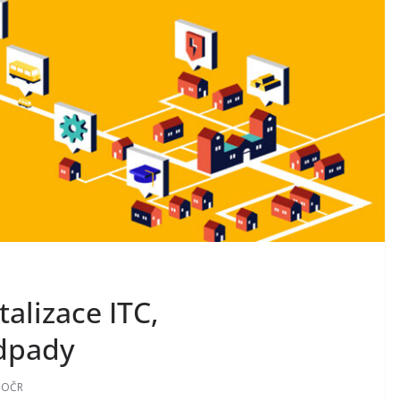
alizace ITC,
odpady
MOČR