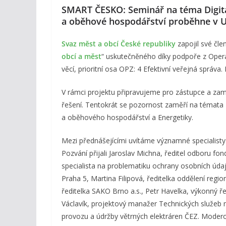
SMART ČESKO: Seminář na téma Digita
a oběhové hospodářství proběhne v Uh
Svaz měst a obcí České republiky
zapojil své čle
obcí a měst
“ uskutečněného díky podpoře z Oper
věcí, prioritní osa OPZ: 4 Efektivní veřejná správa
V rámci projektu připravujeme pro zástupce a zamě
řešení. Tentokrát se pozornost zaměří na témata 
a oběhového hospodářství a Energetiky.
Mezi přednášejícími uvítáme významné specialisty 
Pozvání přijali Jaroslav Michna, ředitel odboru fo
specialista na problematiku ochrany osobních úda
Praha 5, Martina Filipová, ředitelka oddělení reg
ředitelka SAKO Brno a.s., Petr Havelka, výkonný 
Václavík, projektový manažer Technických služe
provozu a údržby větrných elektráren ČEZ. Moder