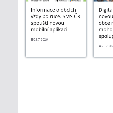
Informace o obcích
Digita
vždy po ruce. SMS ČR
novou
spouští novou
obce 
mobilní aplikaci
mohou
spolu
21.7.2026
20.7.20