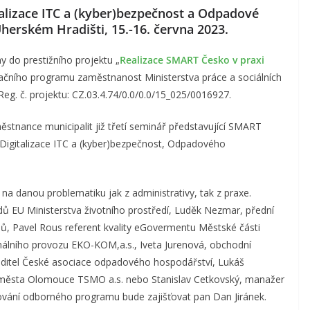
lizace ITC a (kyber)bezpečnost a Odpadové
erském Hradišti, 15.-16. června 2023.
ny do prestižního projektu „
Realizace SMART Česko v praxi
ačního programu zaměstnanost Ministerstva práce a sociálních
. Reg. č. projektu: CZ.03.4.74/0.0/0.0/15_025/0016927.
stnance municipalit již třetí seminář představující SMART
Digitalizace ITC a (kyber)bezpečnost, Odpadového
na danou problematiku jak z administrativy, tak z praxe.
ndů EU Ministerstva životního prostředí, Luděk Nezmar, přední
jů, Pavel Rous referent kvality eGovermentu Městské části
ionálního provozu EKO-KOM,a.s., Iveta Jurenová, obchodní
ředitel České asociace odpadového hospodářství, Lukáš
b města Olomouce TSMO a.s. nebo Stanislav Cetkovský, manažer
ování odborného programu bude zajišťovat pan Dan Jiránek.