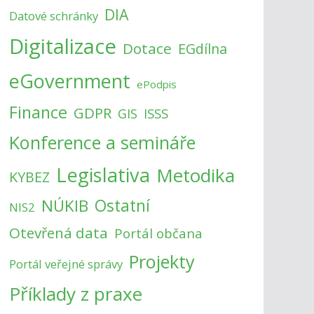
DIA
Datové schránky
Digitalizace
Dotace
EGdílna
eGovernment
ePodpis
Finance
GDPR
ISSS
GIS
Konference a semináře
Legislativa
Metodika
KYBEZ
NÚKIB
Ostatní
NIS2
Otevřená data
Portál občana
Projekty
Portál veřejné správy
Příklady z praxe