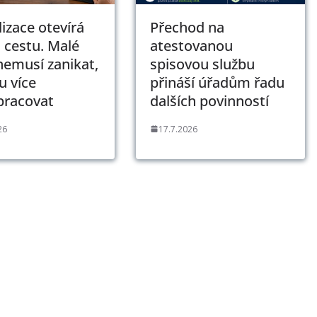
lizace otevírá
Přechod na
 cestu. Malé
atestovanou
nemusí zanikat,
spisovou službu
 více
přináší úřadům řadu
pracovat
dalších povinností
26
17.7.2026