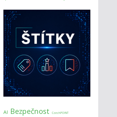
Bezpečnost
AI
CzechPOINT