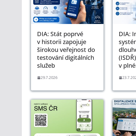
DIA: Stát poprvé
DIA: 
v historii zapojuje
systé
širokou veřejnost do
dlouh
testování digitálních
(ISDŘ)
služeb
v pln
29.7.2026
23.7.20