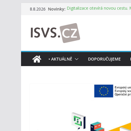
Přeskočit
Novinky:
Digitalizace otevírá novou cestu.
8.8.2026
na
mohou více spolupracovat
DIA: Stát poprvé v historii zapoju
obsah
testování digitálních služeb
DIA: Informační systém dlouhodob
července v plném provozu
RVIS – Výbor pro architekturu a říz
z nového jednání
Informace o obcích vždy po ruce
• AKTUÁLNĚ
DOPORUČUJEME
mobilní aplikaci