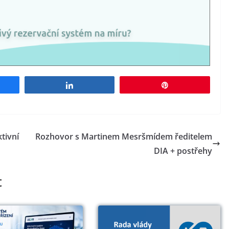
e
Share
Pin
tivní
Rozhovor s Martinem Mesršmídem ředitelem
DIA + postřehy
t