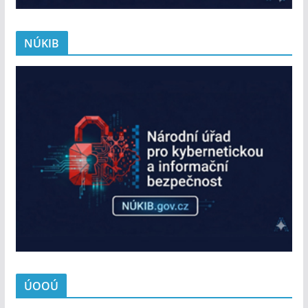
NÚKIB
ÚOOÚ