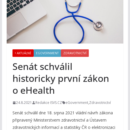
• AKTUÁLNĚ
EGOVERNMENT
ZDRAVOTNICTVÍ
Senát schválil
historicky první zákon
o eHealth
24.8.2021
Redakce ISVS.CZ
eGovernment
,
Zdravotnictví
Senát schválil dne 18. srpna 2021 vládní návrh zákona
připravený Ministerstvem zdravotnictví a Ústavem
zdravotnických informací a statistiky ČR o elektronizaci