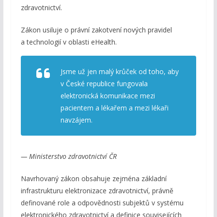
zdravotnictví.
Zákon usiluje o právní zakotvení nových pravidel
a technologií v oblasti eHealth.
Jsme už jen malý krůček od toho, aby
v České republice fungovala
elektronická komunikace mezi
pacientem a lékařem a mezi lékaři
navzájem.
— Ministerstvo zdravotnictví ČR
Navrhovaný zákon obsahuje zejména základní
infrastrukturu elektronizace zdravotnictví, právně
definované role a odpovědnosti subjektů v systému
elektronického zdravotnictví a definice souvisejících