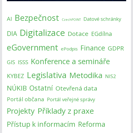
Bezpečnost
AI
Datové schránky
CzechPOINT
Digitalizace
DIA
Dotace
EGdílna
eGovernment
Finance
GDPR
ePodpis
Konference a semináře
ISSS
GIS
Legislativa
Metodika
KYBEZ
NIS2
NÚKIB
Ostatní
Otevřená data
Portál občana
Portál veřejné správy
Příklady z praxe
Projekty
Přístup k informacím
Reforma