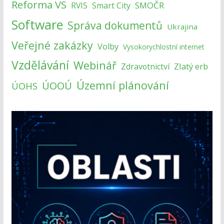
Reforma VS
SMOČR
RVIS
Smart City
Software
Správa dokumentů
Ukrajina
Veřejné zakázky
Volby
Vysokorychlostní internet
Vzdělávání
Webinář
Zlatý erb
Zdravotnictví
Územní plánování
ÚOOÚ
ÚOHS