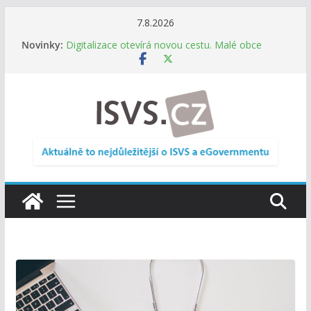
Přeskočit
7.8.2026
na
Novinky:
Digitalizace otevírá novou cestu. Malé obce
obsah
nemusí zanikat, mohou více spolupracovat
DIA: Stát poprvé v historii zapojuje širokou
veřejnost do testování digitálních služeb
DIA: Informační systém dlouhodobého řízení
(ISDŘ) je od července v plném provozu
RVIS – Výbor pro architekturu a řízení ICT
zveřejnil materiály z nového jednání
Informace o obcích vždy po ruce. SMS ČR spouští
novou mobilní aplikaci