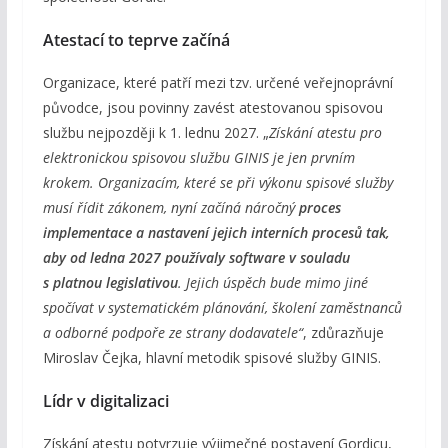
Atestací to teprve začíná
Organizace, které patří mezi tzv. určené veřejnoprávní
původce, jsou povinny zavést atestovanou spisovou
službu nejpozději k 1. lednu 2027. „
Získání atestu pro
elektronickou spisovou službu GINIS je jen prvním
krokem. Organizacím, které se při výkonu spisové služby
musí řídit zákonem, nyní začíná náročný
proces
implementace a nastavení jejich interních procesů tak,
aby od ledna 2027 používaly software v souladu
s platnou legislativou
. Jejich úspěch bude mimo jiné
spočívat v systematickém plánování, školení zaměstnanců
a odborné podpoře ze strany dodavatele“
, zdůrazňuje
Miroslav Čejka, hlavní metodik spisové služby GINIS.
Lídr v digitalizaci
Získání atestu potvrzuje výjimečné postavení Gordicu,