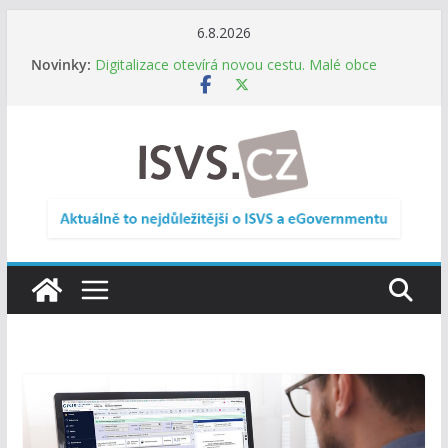
Přeskočit
6.8.2026
Informace o obcích vždy po ruce. SMS ČR spouští
na
Novinky:
novou mobilní aplikaci
obsah
Digitalizace otevírá novou cestu. Malé obce
nemusí zanikat, mohou více spolupracovat
DIA: Stát poprvé v historii zapojuje širokou
veřejnost do testování digitálních služeb
DIA: Informační systém dlouhodobého řízení
(ISDŘ) je od července v plném provozu
RVIS – Výbor pro architekturu a řízení ICT
zveřejnil materiály z nového jednání