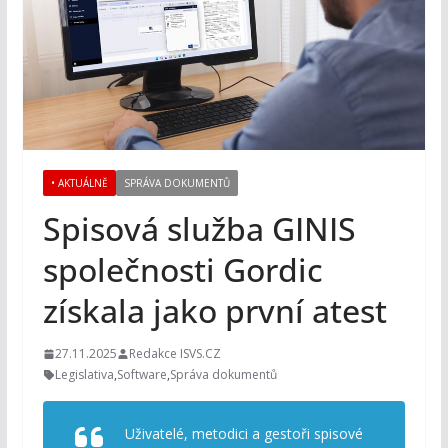
• AKTUÁLNĚ
SPRÁVA DOKUMENTŮ
Spisová služba GINIS
společnosti Gordic
získala jako první atest
27.11.2025
Redakce ISVS.CZ
Legislativa
,
Software
,
Správa dokumentů
Uživatelé, metodici a gestoři spisové