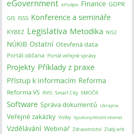
eGovernment
Finance
GDPR
ePodpis
Konference a semináře
ISSS
GIS
Legislativa
Metodika
KYBEZ
NIS2
NÚKIB
Ostatní
Otevřená data
Portál občana
Portál veřejné správy
Příklady z praxe
Projekty
Přístup k informacím
Reforma
Reforma VS
SMOČR
RVIS
Smart City
Software
Správa dokumentů
Ukrajina
Veřejné zakázky
Volby
Vysokorychlostní internet
Vzdělávání
Webinář
Zlatý erb
Zdravotnictví