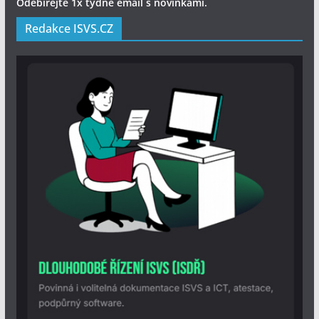
Odebírejte 1x týdně email s novinkami.
Redakce ISVS.CZ