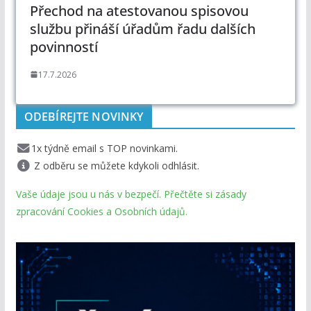
Přechod na atestovanou spisovou
službu přináší úřadům řadu dalších
povinností
17.7.2026
ODEBÍREJTE NOVINKY
1x týdně email s TOP novinkami.
Z odběru se můžete kdykoli odhlásit.
Vaše údaje jsou u nás v bezpečí. Přečtěte si zásady
zpracování Cookies a Osobních údajů.