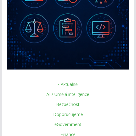
• Aktuálně
AI / Umělá inteligence
Bezpečnost
Doporučujeme
eGovernment
Finance