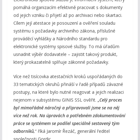
pomáhá organizacím efektivně pracovat s dokumenty
od jejich vzniku či přijetí až po archivaci nebo skartaci.
Cílem její atestace je posouzení a ověření souladu
systému s požadavky archivního zákona, příslušné
prováděcí vyhlášky a Národního standardu pro
elektronické systémy spisové služby. To má úřadům
usnadnit výběr dodavatele – zajistit takový produkt,
který prokazatelně splňuje zákonné požadavky.
Více než tisícovka atestačních kroků uspořádaných do
33 tematických okruhů přináší v řadě případů závazné
postupy, na které bylo nutné reagovat a jejich realizaci
nejenom v subsystému GINIS SSL ověřit. „
Celý proces
byl mimořádně náročný a připravovali jsme se na něj
více než rok. Na úpravách a potřebném zdokumentování
práce se systémem se podílel speciálně sestavený tým
odborníků,
“ říká Jaromír Řezáč, generální ředitel
společnosti Gordic.