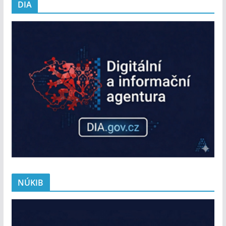
DIA
NÚKIB