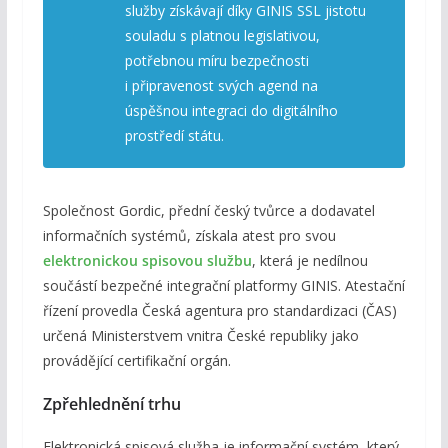
služby získávají díky GINIS SSL jistotu
souladu s platnou legislativou,
potřebnou míru bezpečnosti
i připravenost svých agend na
úspěšnou integraci do digitálního
prostředí státu.
Společnost Gordic, přední český tvůrce a dodavatel
informačních systémů, získala atest pro svou
elektronickou spisovou službu
, která je nedílnou
součástí bezpečné integrační platformy GINIS. Atestační
řízení provedla Česká agentura pro standardizaci (ČAS)
určená Ministerstvem vnitra České republiky jako
provádějící certifikační orgán.
Zpřehlednění trhu
Elektronická spisová služba je informační systém, který