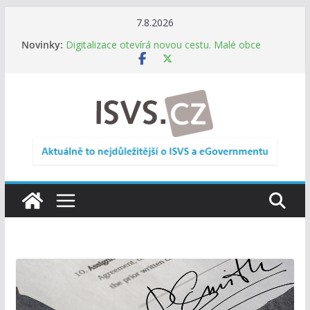
Přeskočit
7.8.2026
na
Novinky:
Digitalizace otevírá novou cestu. Malé obce
obsah
nemusí zanikat, mohou více spolupracovat
DIA: Stát poprvé v historii zapojuje širokou
veřejnost do testování digitálních služeb
DIA: Informační systém dlouhodobého řízení
(ISDŘ) je od července v plném provozu
RVIS – Výbor pro architekturu a řízení ICT
zveřejnil materiály z nového jednání
Informace o obcích vždy po ruce. SMS ČR spouští
novou mobilní aplikaci