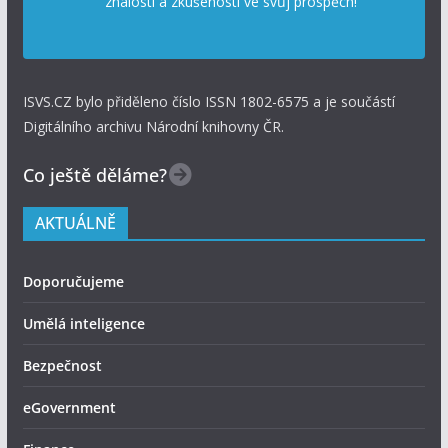
znalosti a zkušenosti ve svůj prospěch!
ISVS.CZ bylo přiděleno číslo ISSN 1802-6575 a je součástí
Digitálního archivu Národní knihovny ČR.
Co ještě děláme?
AKTUÁLNĚ
Doporučujeme
Umělá inteligence
Bezpečnost
eGovernment