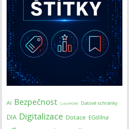
Bezpečnost
AI
Datové schránky
CzechPOINT
Digitalizace
DIA
Dotace
EGdílna