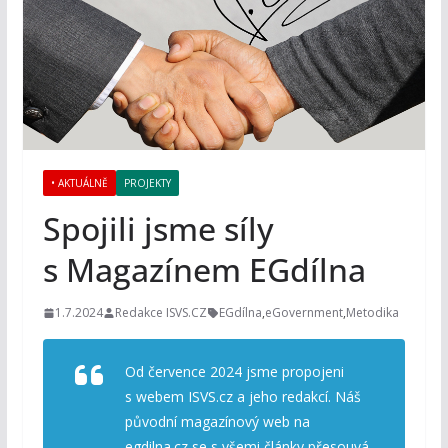
• AKTUÁLNĚ
PROJEKTY
Spojili jsme síly
s Magazínem EGdílna
1.7.2024
Redakce ISVS.CZ
EGdílna
,
eGovernment
,
Metodika
Od července 2024 jsme propojeni
s webem ISVS.cz a jeho redakcí. Náš
původní magazínový web na
egdilna.cz se s všemi články přesouvá