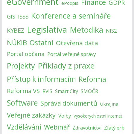
eGovernment
Finance
GDPR
ePodpis
Konference a semináře
ISSS
GIS
Legislativa
Metodika
KYBEZ
NIS2
NÚKIB
Ostatní
Otevřená data
Portál občana
Portál veřejné správy
Příklady z praxe
Projekty
Přístup k informacím
Reforma
Reforma VS
SMOČR
RVIS
Smart City
Software
Správa dokumentů
Ukrajina
Veřejné zakázky
Volby
Vysokorychlostní internet
Vzdělávání
Webinář
Zlatý erb
Zdravotnictví