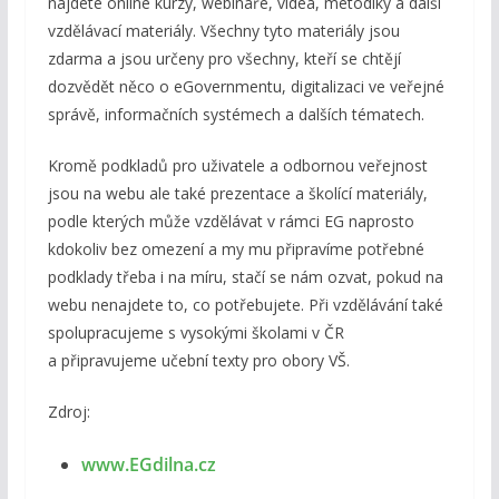
najdete online kurzy, webináře, videa, metodiky a další
vzdělávací materiály. Všechny tyto materiály jsou
zdarma a jsou určeny pro všechny, kteří se chtějí
dozvědět něco o eGovernmentu, digitalizaci ve veřejné
správě, informačních systémech a dalších tématech.
Kromě podkladů pro uživatele a odbornou veřejnost
jsou na webu ale také prezentace a školící materiály,
podle kterých může vzdělávat v rámci EG naprosto
kdokoliv bez omezení a my mu připravíme potřebné
podklady třeba i na míru, stačí se nám ozvat, pokud na
webu nenajdete to, co potřebujete. Při vzdělávání také
spolupracujeme s vysokými školami v ČR
a připravujeme učební texty pro obory VŠ.
Zdroj:
www.EGdilna.cz