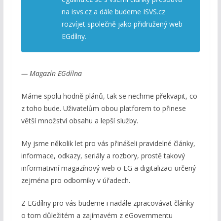
na isvs.cz a dále budeme ISVS.cz
rozvíjet společně jako přidružený web
EGdílny.
— Magazín EGdílna
Máme spolu hodně plánů, tak se nechme překvapit, co
z toho bude. Uživatelům obou platforem to přinese
větší množství obsahu a lepší služby.
My jsme několik let pro vás přinášeli pravidelné články,
informace, odkazy, seriály a rozbory, prostě takový
informativní magazínový web o EG a digitalizaci určený
zejména pro odborníky v úřadech.
Z EGdílny pro vás budeme i nadále zpracovávat články
o tom důležitém a zajímavém z eGovernmentu