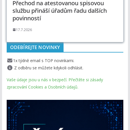
Přechod na atestovanou spisovou
službu přináší úřadům řadu dalších
povinností
17.7.2026
ODEBÍREJTE NOVINKY
1x týdně email s TOP novinkami.
Z odběru se můžete kdykoli odhlásit.
Vaše údaje jsou u nás v bezpečí. Přečtěte si zásady
zpracování Cookies a Osobních údajů.