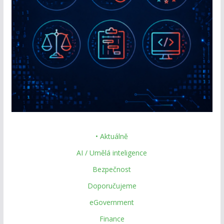
• Aktuálně
AI / Umělá inteligence
Bezpečnost
Doporučujeme
eGovernment
Finance