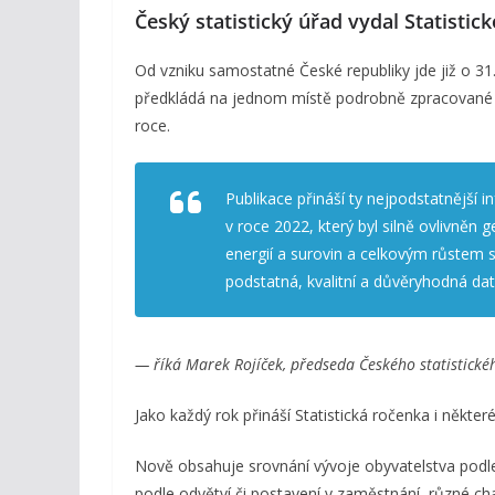
Český statistický úřad vydal Statisti
Od vzniku samostatné České republiky jde již o 31
předkládá na jednom místě podrobně zpracované ú
roce.
Publikace přináší ty nejpodstatnější i
v roce 2022, který byl silně ovlivněn 
energií a surovin a celkovým růstem 
podstatná, kvalitní a důvěryhodná dat
— říká Marek Rojíček, předseda Českého statistické
Jako každý rok přináší Statistická ročenka i někter
Nově obsahuje srovnání vývoje obyvatelstva podl
podle odvětví či postavení v zaměstnání, různé ch