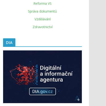
Reforma VS
Správa dokumentů
Vzdělávání
Zdravotnictví
DIA