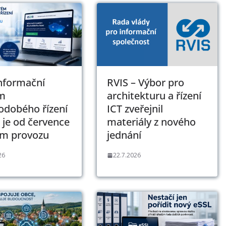
Informační
RVIS – Výbor pro
m
architekturu a řízení
odobého řízení
ICT zveřejnil
 je od července
materiály z nového
ém provozu
jednání
26
22.7.2026