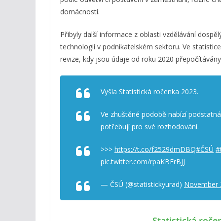
domácností.
Přibyly další informace z oblasti vzdělávání dospě
technologií v podnikatelském sektoru. Ve statisti
revize, kdy jsou údaje od roku 2020 přepočítáván
Vyšla Statistická ročenka 2023.
Ve zhuštěné podobě nabízí podstatná, 
potřebují pro své rozhodování.
>>>
https://t.co/f2529dmDBQ
#ČSÚ
#
pic.twitter.com/rpaKBErBJJ
— ČSÚ (@statistickyurad)
November 
Statistická roče