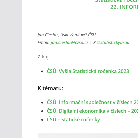
22. INFO
Jan Cieslar, tiskový mluvčí ČSÚ
Email:
jan.cieslar@czso.cz
| X
@statistickyurad
Zdroj:
ČSÚ: Vyšla Statistická ročenka 2023
K tématu:
ČSÚ: Informační společnost v číslech 2
ČSÚ: Digitální ekonomika v číslech – 20
ČSÚ – Statické ročenky