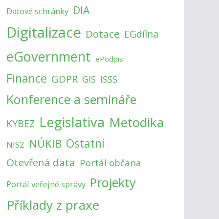
DIA
Datové schránky
Digitalizace
Dotace
EGdílna
eGovernment
ePodpis
Finance
GDPR
ISSS
GIS
Konference a semináře
Legislativa
Metodika
KYBEZ
NÚKIB
Ostatní
NIS2
Otevřená data
Portál občana
Projekty
Portál veřejné správy
Příklady z praxe