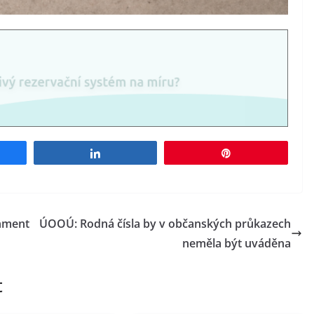
e
Share
Pin
rnment
ÚOOÚ: Rodná čísla by v občanských průkazech
neměla být uváděna
t