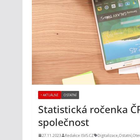
• AKTUÁLNĚ
OSTATNÍ
Statistická ročenka Č
společnost
27.11.2023
Redakce ISVS.CZ
Digitalizace
,
Ostatní
,
Ote