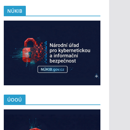
NÚKIB
ÚOOÚ