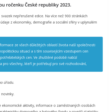
ckou ročenku České republiky 2023.
. svazek nepřerušené edice. Na více než 900 stránkách
daje z ekonomiky, demografie a sociální sféry v uplynulém
nformace ze všech důležitých oblastí života naší společnosti
geopolitickou situací a s tím souvisejícím vzestupem cen
spotřebitelských cen. Ve zhuštěné podobě nabízí
a pro všechny, kteří je potřebují pro své rozhodování,
ho úřadu.
é novinky.
e ekonomické aktivity, informace o zaměstnaných osobách
arakteristiky domovního a bytového fondu a rovněž statistiky