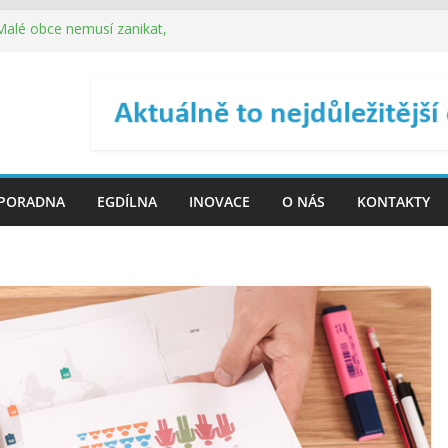
 Malé obce nemusí zanikat,
je širokou veřejnost do
ého řízení (ISDŘ) je od
ení ICT zveřejnil materiály
. SMS ČR spouští novou
PORADNA
EGDÍLNA
INOVACE
O NÁS
KONTAKTY