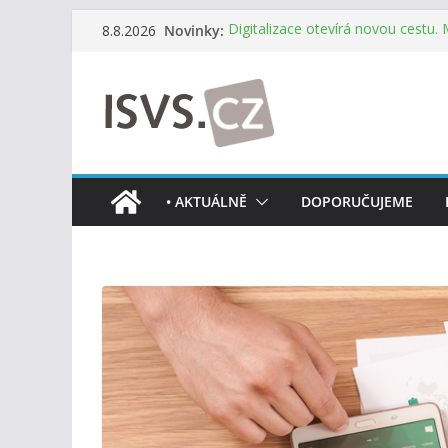
Přeskočit
Novinky:
Digitalizace otevírá novou cestu.
8.8.2026
na
mohou více spolupracovat
DIA: Stát poprvé v historii zapoju
obsah
testování digitálních služeb
DIA: Informační systém dlouhodob
července v plném provozu
RVIS – Výbor pro architekturu a říz
z nového jednání
Informace o obcích vždy po ruce
• AKTUÁLNĚ
DOPORUČUJEME
mobilní aplikaci