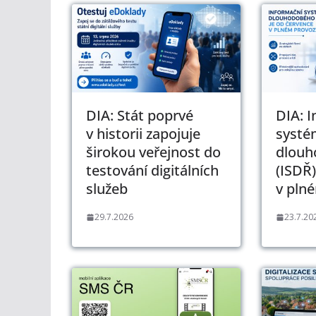
DIA: Stát poprvé
DIA: 
v historii zapojuje
systé
širokou veřejnost do
dlouh
testování digitálních
(ISDŘ)
služeb
v pln
29.7.2026
23.7.20