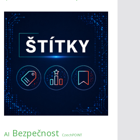
Bezpečnost
AI
CzechPOINT