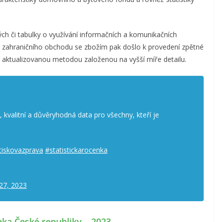
lých či tabulky o využívání informačních a komunikačních
ce zahraničního obchodu se zbožím pak došlo k provedení zpětné
y aktualizovanou metodou založenou na vyšší míře detailu.
kvalitní a důvěryhodná data pro všechny, kteří je
tiskovazprava
#statistickarocenka
27, 2023
nka České republiky – 2023