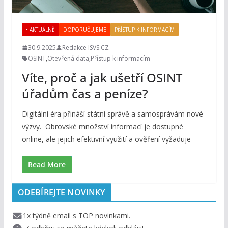
• AKTUÁLNĚ
DOPORUČUJEME
PŘÍSTUP K INFORMACÍM
30.9.2025
Redakce ISVS.CZ
OSINT
,
Otevřená data
,
Přístup k informacím
Víte, proč a jak ušetří OSINT
úřadům čas a peníze?
Digitální éra přináší státní správě a samosprávám nové
výzvy. Obrovské množství informací je dostupné
online, ale jejich efektivní využití a ověření vyžaduje
Read More
ODEBÍREJTE NOVINKY
1x týdně email s TOP novinkami.