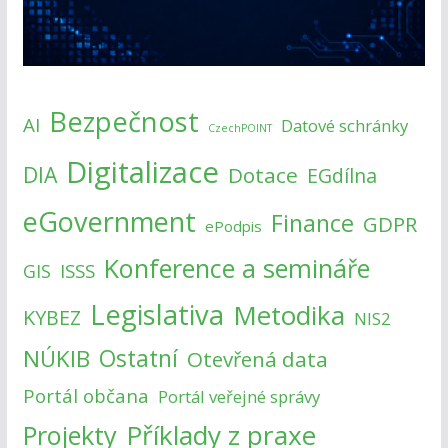
Bezpečnost
AI
Datové schránky
CzechPOINT
Digitalizace
DIA
Dotace
EGdílna
eGovernment
Finance
GDPR
ePodpis
Konference a semináře
ISSS
GIS
Legislativa
Metodika
KYBEZ
NIS2
NÚKIB
Ostatní
Otevřená data
Portál občana
Portál veřejné správy
Příklady z praxe
Projekty