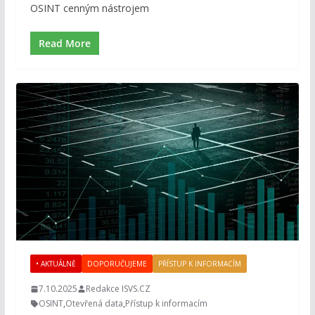
OSINT cenným nástrojem
Read More
• AKTUÁLNĚ
DOPORUČUJEME
PŘÍSTUP K INFORMACÍM
7.10.2025
Redakce ISVS.CZ
OSINT
,
Otevřená data
,
Přístup k informacím