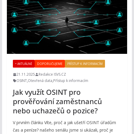
• AKTUÁLNĚ
DOPORUČUJEME
PŘÍSTUP K INFORMACÍM
21.11.2025
Redakce ISVS.CZ
OSINT
,
Otevřená data
,
Přístup k informacím
Jak využít OSINT pro
prověřování zaměstnanců
nebo uchazečů o pozice?
V prvním článku Víte, proč a jak ušetří OSINT úřadům
čas a peníze? našeho seriálu jsme si ukázali, proč je