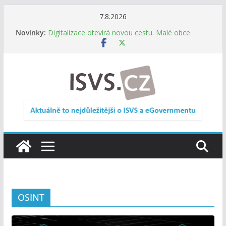
Přeskočit
7.8.2026
na
Novinky:
Digitalizace otevírá novou cestu. Malé obce
obsah
nemusí zanikat, mohou více spolupracovat
DIA: Stát poprvé v historii zapojuje širokou
veřejnost do testování digitálních služeb
DIA: Informační systém dlouhodobého řízení
(ISDŘ) je od července v plném provozu
RVIS – Výbor pro architekturu a řízení ICT
zveřejnil materiály z nového jednání
Informace o obcích vždy po ruce. SMS ČR spouští
novou mobilní aplikaci
OSINT