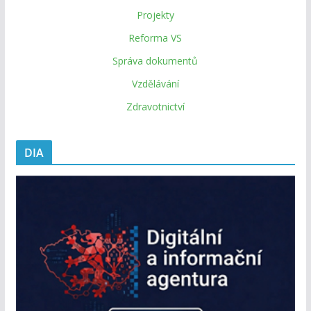
Projekty
Reforma VS
Správa dokumentů
Vzdělávání
Zdravotnictví
DIA