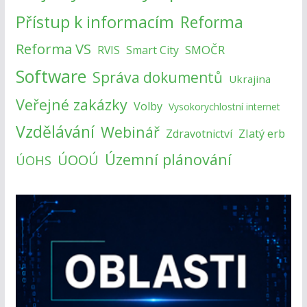
Přístup k informacím
Reforma
Reforma VS
SMOČR
RVIS
Smart City
Software
Správa dokumentů
Ukrajina
Veřejné zakázky
Volby
Vysokorychlostní internet
Vzdělávání
Webinář
Zlatý erb
Zdravotnictví
Územní plánování
ÚOOÚ
ÚOHS