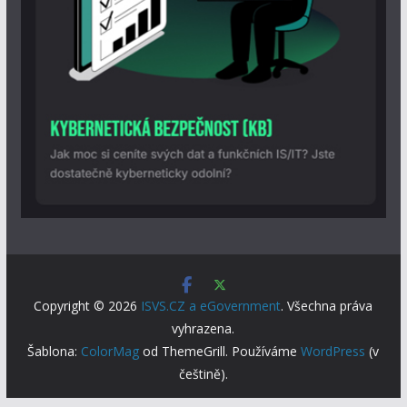
Copyright © 2026
ISVS.CZ a eGovernment
. Všechna práva
vyhrazena.
Šablona:
ColorMag
od ThemeGrill. Používáme
WordPress
(v
češtině).