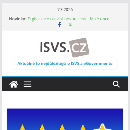
Přeskočit
7.8.2026
na
Novinky:
Digitalizace otevírá novou cestu. Malé obce
obsah
nemusí zanikat, mohou více spolupracovat
DIA: Stát poprvé v historii zapojuje širokou
veřejnost do testování digitálních služeb
DIA: Informační systém dlouhodobého řízení
(ISDŘ) je od července v plném provozu
RVIS – Výbor pro architekturu a řízení ICT
zveřejnil materiály z nového jednání
Informace o obcích vždy po ruce. SMS ČR spouští
novou mobilní aplikaci