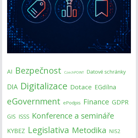
Bezpečnost
AI
Datové schránky
CzechPOINT
Digitalizace
DIA
Dotace
EGdílna
eGovernment
Finance
GDPR
ePodpis
Konference a semináře
ISSS
GIS
Legislativa
Metodika
KYBEZ
NIS2