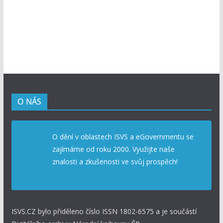
O NÁS
O dění v oblastech ISVS a eGovernmentu se
zajímáme od roku 2000. Využijte naše
znalosti a zkušenosti ve svůj prospěch!
ISVS.CZ bylo přiděleno číslo ISSN 1802-6575 a je součástí