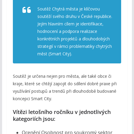
Soutěž Chytrá města je klíčovou
soutěží svého druhu v České republice.
Jejím hlavním cílem je identifikace,
hodnocení a podpora realizace
konkrétních projektů a dlouhodobých
strategií v rámci problematiky chytrých
měst (Smart City).
Soutěž je určena nejen pro města, ale také obce či
kraje, které se chtějí zapojit do sdílení dobré praxe při
využívání postupů a trendů při dlouhodobě budované
koncepci Smart City.
Vítězi letošního ročníku v jednotlivých
kategoriích jsou:
Ocenění Osobnost pro soukromý sektor