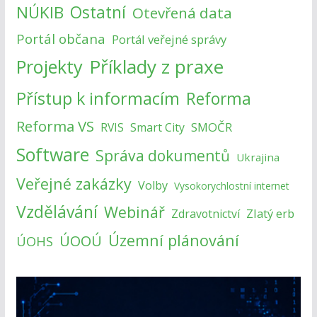
NÚKIB
Ostatní
Otevřená data
Portál občana
Portál veřejné správy
Příklady z praxe
Projekty
Přístup k informacím
Reforma
Reforma VS
SMOČR
RVIS
Smart City
Software
Správa dokumentů
Ukrajina
Veřejné zakázky
Volby
Vysokorychlostní internet
Vzdělávání
Webinář
Zlatý erb
Zdravotnictví
Územní plánování
ÚOOÚ
ÚOHS