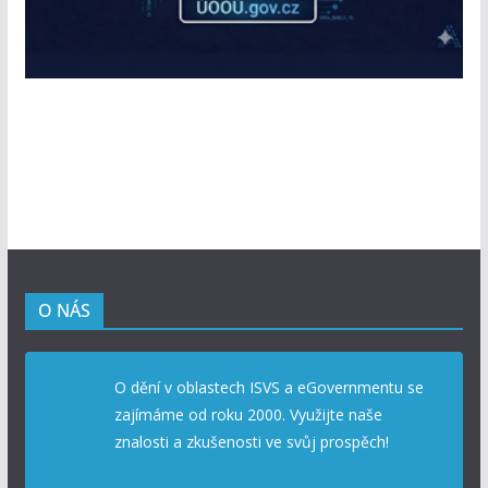
O NÁS
O dění v oblastech ISVS a eGovernmentu se
zajímáme od roku 2000. Využijte naše
znalosti a zkušenosti ve svůj prospěch!