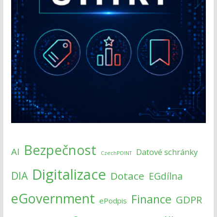
Bezpečnost
AI
Datové schránky
CzechPOINT
Digitalizace
DIA
Dotace
EGdílna
eGovernment
Finance
GDPR
ePodpis