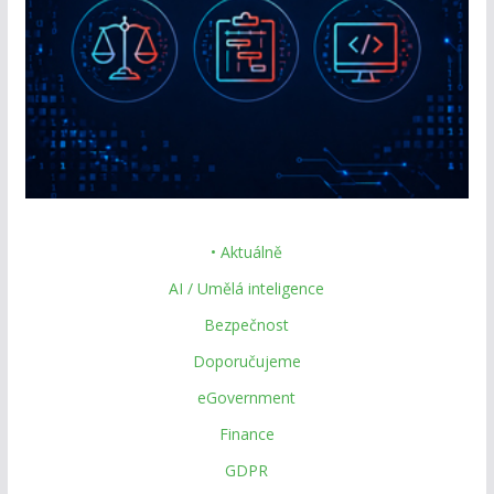
• Aktuálně
AI / Umělá inteligence
Bezpečnost
Doporučujeme
eGovernment
Finance
GDPR