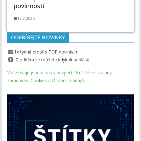
povinností
17.7.2026
ODEBÍREJTE NOVINKY
1x týdně email s TOP novinkami.
Z odběru se můžete kdykoli odhlásit.
Vaše údaje jsou u nás v bezpečí. Přečtěte si zásady
zpracování Cookies a Osobních údajů.