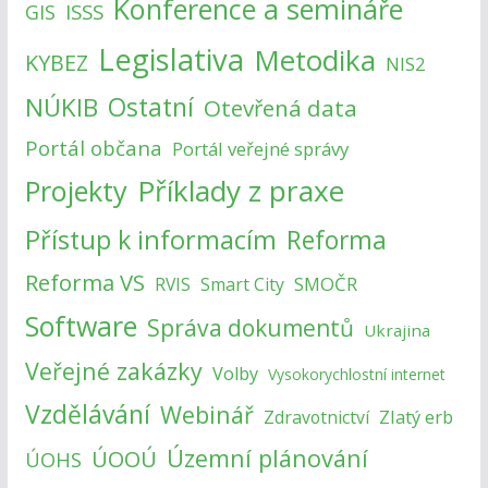
Konference a semináře
ISSS
GIS
Legislativa
Metodika
KYBEZ
NIS2
NÚKIB
Ostatní
Otevřená data
Portál občana
Portál veřejné správy
Příklady z praxe
Projekty
Přístup k informacím
Reforma
Reforma VS
SMOČR
RVIS
Smart City
Software
Správa dokumentů
Ukrajina
Veřejné zakázky
Volby
Vysokorychlostní internet
Vzdělávání
Webinář
Zlatý erb
Zdravotnictví
Územní plánování
ÚOOÚ
ÚOHS