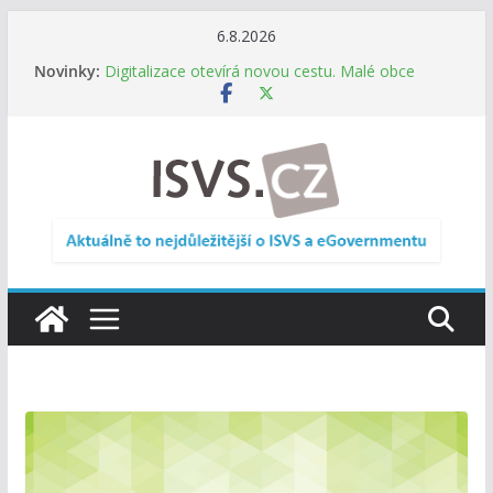
Přeskočit
6.8.2026
na
Informace o obcích vždy po ruce. SMS ČR spouští
Novinky:
novou mobilní aplikaci
obsah
Digitalizace otevírá novou cestu. Malé obce
nemusí zanikat, mohou více spolupracovat
DIA: Stát poprvé v historii zapojuje širokou
veřejnost do testování digitálních služeb
DIA: Informační systém dlouhodobého řízení
(ISDŘ) je od července v plném provozu
RVIS – Výbor pro architekturu a řízení ICT
zveřejnil materiály z nového jednání