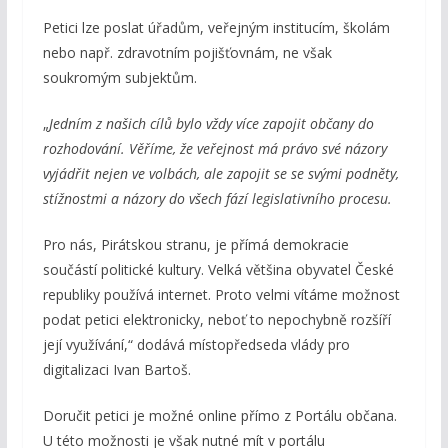
Petici lze poslat úřadům, veřejným institucím, školám
nebo např. zdravotním pojišťovnám, ne však
soukromým subjektům.
„
Jedním z našich cílů bylo vždy více zapojit občany do
rozhodování. Věříme, že veřejnost má právo své názory
vyjádřit nejen ve volbách, ale zapojit se se svými podněty,
stížnostmi a názory do všech fází legislativního procesu.
Pro nás, Pirátskou stranu, je přímá demokracie
součástí politické kultury. Velká většina obyvatel České
republiky používá internet. Proto velmi vítáme možnost
podat petici elektronicky, neboť to nepochybně rozšíří
její využívání,“ dodává místopředseda vlády pro
digitalizaci Ivan Bartoš.
Doručit petici je možné online přímo z Portálu občana.
U této možnosti je však nutné mít v portálu