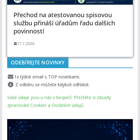
Přechod na atestovanou spisovou
službu přináší úřadům řadu dalších
povinností
17.7.2026
ODEBÍREJTE NOVINKY
1x týdně email s TOP novinkami.
Z odběru se můžete kdykoli odhlásit.
Vaše údaje jsou u nás v bezpečí. Přečtěte si zásady
zpracování Cookies a Osobních údajů.