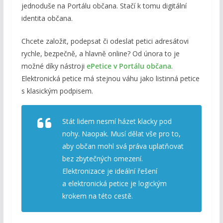
jednoduše na Portálu občana. Stačí k tomu digitální
identita občana.
Chcete založit, podepsat či odeslat petici adresátovi
rychle, bezpečně, a hlavně online? Od února to je
možné díky nástroji
ePetice v Portálu občana
.
Elektronická petice má stejnou váhu jako listinná petice
s klasickým podpisem.
Stát lidem nesmí házet klacky pod
nohy. Naopak. Musí dělat vše pro to,
aby občan mohl svá práva uplatňovat
bez zbytečných omezení.
Elektronizace je ideální řešení
a elektronická petice je logickým
krokem na této cestě.