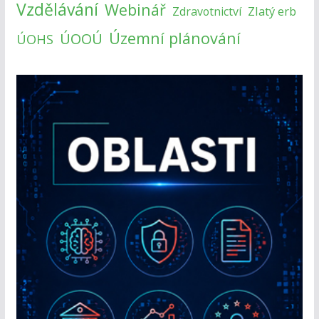
Vzdělávání
Webinář
Zlatý erb
Zdravotnictví
Územní plánování
ÚOOÚ
ÚOHS