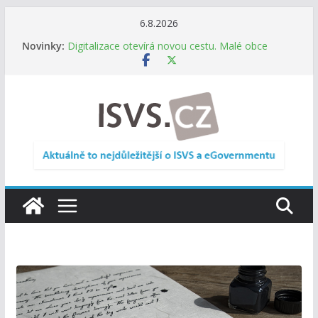
Přeskočit
6.8.2026
na
Novinky:
Digitalizace otevírá novou cestu. Malé obce
obsah
nemusí zanikat, mohou více spolupracovat
DIA: Stát poprvé v historii zapojuje širokou
veřejnost do testování digitálních služeb
DIA: Informační systém dlouhodobého řízení
(ISDŘ) je od července v plném provozu
RVIS – Výbor pro architekturu a řízení ICT
zveřejnil materiály z nového jednání
Informace o obcích vždy po ruce. SMS ČR spouští
novou mobilní aplikaci