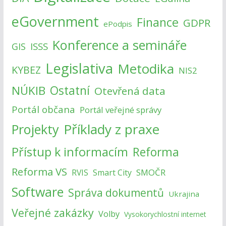
eGovernment
Finance
GDPR
ePodpis
Konference a semináře
ISSS
GIS
Legislativa
Metodika
KYBEZ
NIS2
NÚKIB
Ostatní
Otevřená data
Portál občana
Portál veřejné správy
Příklady z praxe
Projekty
Přístup k informacím
Reforma
Reforma VS
SMOČR
RVIS
Smart City
Software
Správa dokumentů
Ukrajina
Veřejné zakázky
Volby
Vysokorychlostní internet