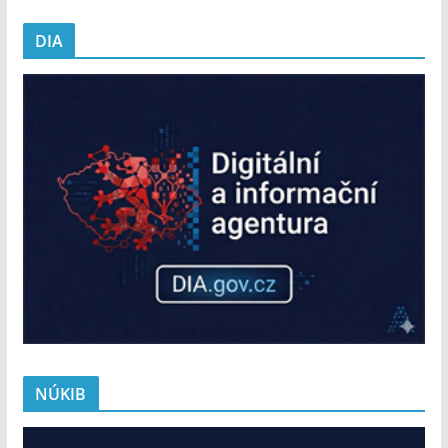
DIA
NÚKIB