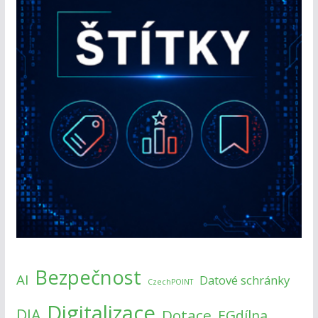
Bezpečnost
AI
Datové schránky
CzechPOINT
Digitalizace
DIA
Dotace
EGdílna