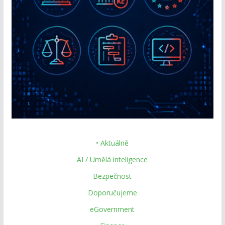
• Aktuálně
AI / Umělá inteligence
Bezpečnost
Doporučujeme
eGovernment