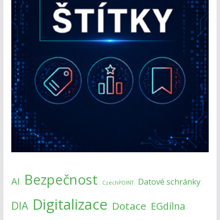
Bezpečnost
AI
Datové schránky
CzechPOINT
Digitalizace
DIA
Dotace
EGdílna