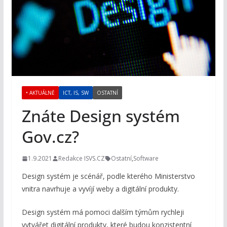
• AKTUÁLNĚ
ICT, IS, SW
OSTATNÍ
Znáte Design systém
Gov.cz?
1.9.2021
Redakce ISVS.CZ
Ostatní
,
Software
Design systém je scénář, podle kterého Ministerstvo
vnitra navrhuje a vyvíjí weby a digitální produkty.
Design systém má pomoci dalším týmům rychleji
vytvářet digitální produkty, které budou konzistentní