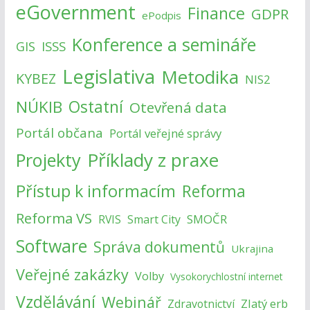
eGovernment
Finance
GDPR
ePodpis
Konference a semináře
ISSS
GIS
Legislativa
Metodika
KYBEZ
NIS2
NÚKIB
Ostatní
Otevřená data
Portál občana
Portál veřejné správy
Příklady z praxe
Projekty
Přístup k informacím
Reforma
Reforma VS
SMOČR
RVIS
Smart City
Software
Správa dokumentů
Ukrajina
Veřejné zakázky
Volby
Vysokorychlostní internet
Vzdělávání
Webinář
Zlatý erb
Zdravotnictví