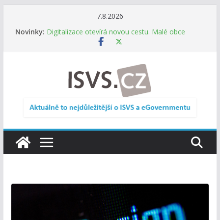
Přeskočit
7.8.2026
na
Novinky:
Digitalizace otevírá novou cestu. Malé obce
obsah
nemusí zanikat, mohou více spolupracovat
DIA: Stát poprvé v historii zapojuje širokou
veřejnost do testování digitálních služeb
DIA: Informační systém dlouhodobého řízení
(ISDŘ) je od července v plném provozu
RVIS – Výbor pro architekturu a řízení ICT
zveřejnil materiály z nového jednání
Informace o obcích vždy po ruce. SMS ČR spouští
novou mobilní aplikaci