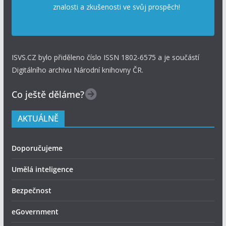
znalosti a zkušenosti ve svůj prospěch!
ISVS.CZ bylo přiděleno číslo ISSN 1802-6575 a je součástí
Digitálního archivu Národní knihovny ČR.
Co ještě děláme?
AKTUÁLNĚ
Doporučujeme
Umělá inteligence
Bezpečnost
eGovernment