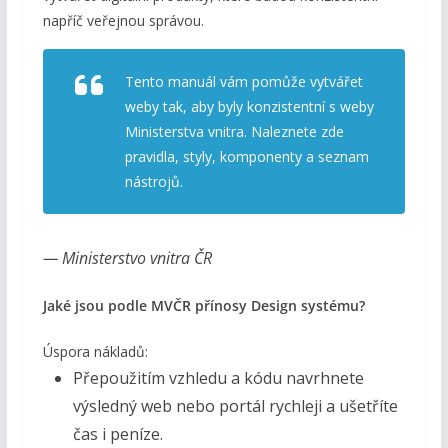
napříč veřejnou správou.
Tento manuál vám pomůže vytvářet
weby tak, aby byly konzistentní s weby
Ministerstva vnitra. Naleznete zde
pravidla, styly, komponenty a seznam
nástrojů.
— Ministerstvo vnitra ČR
Jaké jsou podle MVČR přínosy Design systému?
Úspora nákladů:
Přepoužitím vzhledu a kódu navrhnete
výsledný web nebo portál rychleji a ušetříte
čas i peníze.