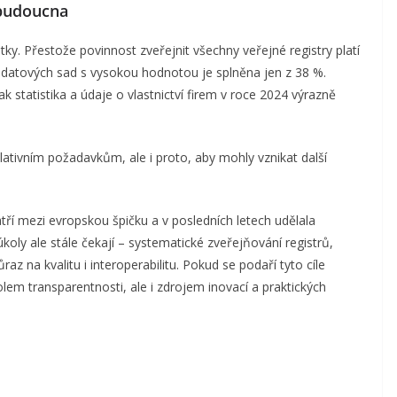
 budoucna
tky. Přestože povinnost zveřejnit všechny veřejné registry platí
 datových sad s vysokou hodnotou je splněna jen z 38 %.
 statistika a údaje o vlastnictví firem v roce 2024 výrazně
islativním požadavkům, ale i proto, aby mohly vznikat další
tří mezi evropskou špičku a v posledních letech udělala
koly ale stále čekají – systematické zveřejňování registrů,
z na kvalitu i interoperabilitu. Pokud se podaří tyto cíle
em transparentnosti, ale i zdrojem inovací a praktických