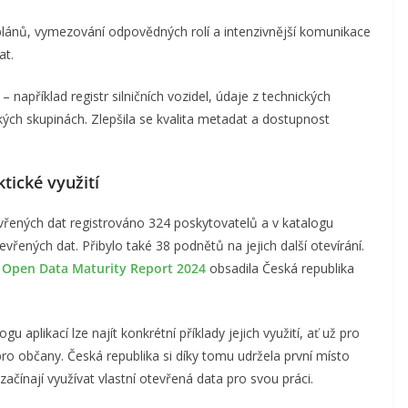
 plánů, vymezování odpovědných rolí a intenzivnější komunikace
at.
například registr silničních vozidel, údaje z technických
kých skupinách. Zlepšila se kvalita metadat a dostupnost
tické využití
řených dat registrováno 324 poskytovatelů a v katalogu
otevřených dat. Přibylo také 38 podnětů na jejich další otevírání.
t
Open Data Maturity Report 2024
obsadila Česká republika
u aplikací lze najít konkrétní příklady jejich využití, ať už pro
ro občany. Česká republika si díky tomu udržela první místo
začínají využívat vlastní otevřená data pro svou práci.