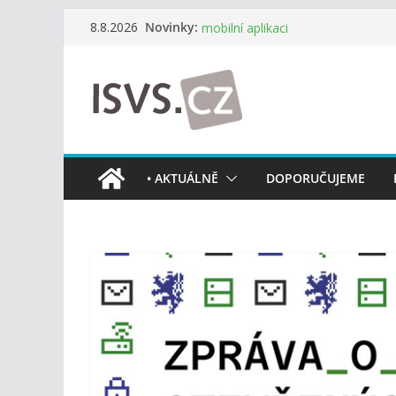
Přeskočit
Novinky:
Informace o obcích vždy po ruce
8.8.2026
na
mobilní aplikaci
Digitalizace otevírá novou cestu.
obsah
mohou více spolupracovat
DIA: Stát poprvé v historii zapoju
testování digitálních služeb
DIA: Informační systém dlouhodob
července v plném provozu
RVIS – Výbor pro architekturu a říz
• AKTUÁLNĚ
DOPORUČUJEME
z nového jednání