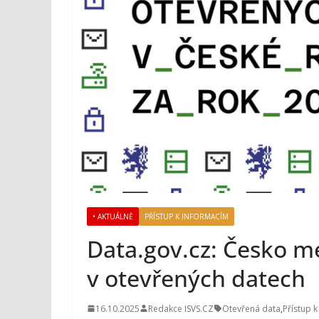
• AKTUÁLNĚ
PŘÍSTUP K INFORMACÍM
Data.gov.cz: Česko m
v otevřených datech
16.10.2025
Redakce ISVS.CZ
Otevřená data
,
Přístup 