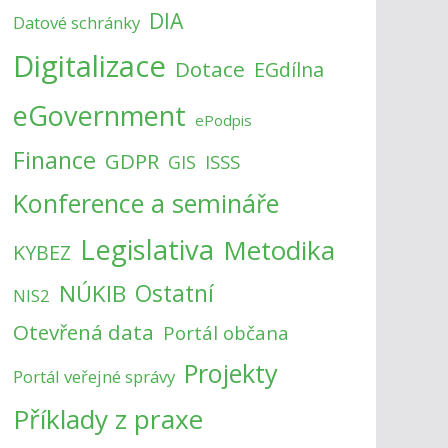
DIA
Datové schránky
Digitalizace
Dotace
EGdílna
eGovernment
ePodpis
Finance
GDPR
ISSS
GIS
Konference a semináře
Legislativa
Metodika
KYBEZ
NÚKIB
Ostatní
NIS2
Otevřená data
Portál občana
Projekty
Portál veřejné správy
Příklady z praxe