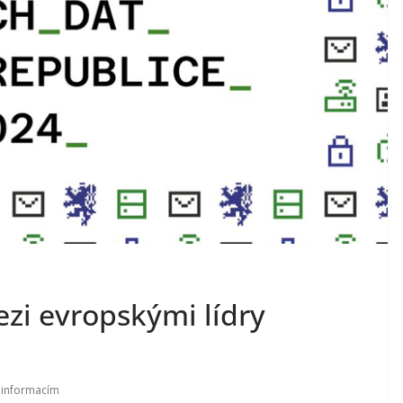
ezi evropskými lídry
k informacím