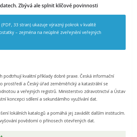
atech. Zbývá ale splnit klíčové povinnosti
(PDF, 33 stran)
ukazuje výrazný pokrok v kvalitě
ostatky – zejména na neúplné zveřejnění veřejných
podtrhují kvalitní příklady dobré praxe. Česká informační
ího prostředí a Český úřad zeměměřický a katastrální se
dnotou a veřejných registrů. Ministerstvo zdravotnictví a Ústav
stní koncepci sdílení a sekundárního využívání dat.
ešení lokálních katalogů a pomáhá jej zavádět dalším institucím.
 zvyšování povědomí o přínosech otevřených dat.