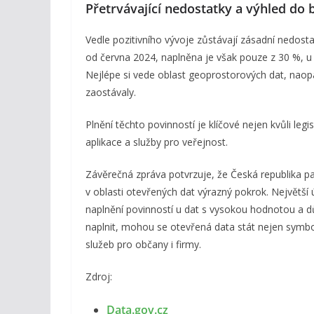
Přetrvávající nedostatky a výhled do
Vedle pozitivního vývoje zůstávají zásadní nedosta
od června 2024, naplněna je však pouze z 30 %, u
Nejlépe si vede oblast geoprostorových dat, naopak
zaostávaly.
Plnění těchto povinností je klíčové nejen kvůli leg
aplikace a služby pro veřejnost.
Závěrečná zpráva potvrzuje, že Česká republika pa
v oblasti otevřených dat výrazný pokrok. Největší ú
naplnění povinností u dat s vysokou hodnotou a důra
naplnit, mohou se otevřená data stát nejen symbol
služeb pro občany i firmy.
Zdroj:
Data.gov.cz