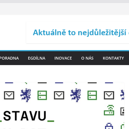
. SMS ČR spouští novou
 Malé obce nemusí zanikat,
je širokou veřejnost do
ého řízení (ISDŘ) je od
ení ICT zveřejnil materiály
PORADNA
EGDÍLNA
INOVACE
O NÁS
KONTAKTY