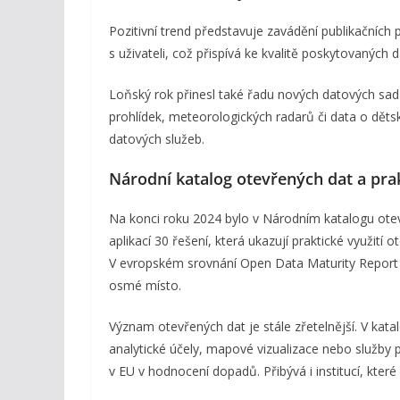
Pozitivní trend představuje zavádění publikačních
s uživateli, což přispívá ke kvalitě poskytovaných d
Loňský rok přinesl také řadu nových datových sad – 
prohlídek, meteorologických radarů či data o děts
datových služeb.
Národní katalog otevřených dat a prak
Na konci roku 2024 bylo v Národním katalogu otev
aplikací 30 řešení, která ukazují praktické využití 
V evropském srovnání Open Data Maturity Repor
osmé místo.
Význam otevřených dat je stále zřetelnější. V katalog
analytické účely, mapové vizualizace nebo služby p
v EU v hodnocení dopadů. Přibývá i institucí, které 