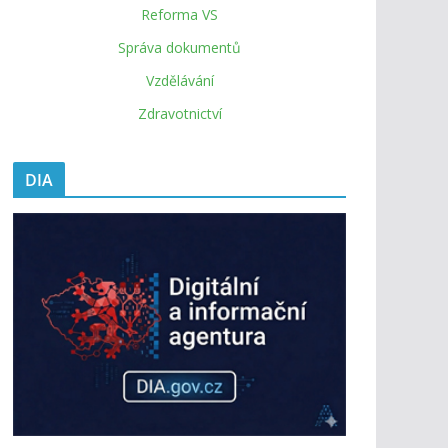
Reforma VS
Správa dokumentů
Vzdělávání
Zdravotnictví
DIA