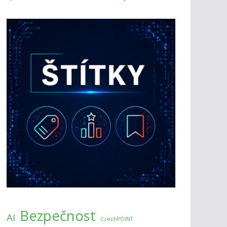
Bezpečnost
AI
CzechPOINT