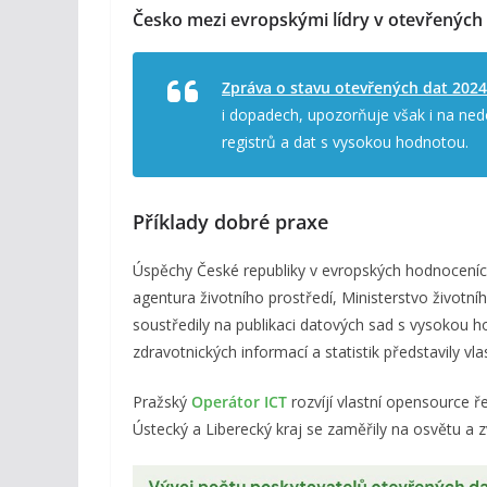
Česko mezi evropskými lídry v otevřených d
Zpráva o stavu otevřených dat 2024
i dopadech, upozorňuje však i na ned
registrů a dat s vysokou hodnotou.
Příklady dobré praxe
Úspěchy České republiky v evropských hodnoceních 
agentura životního prostředí, Ministerstvo životn
soustředily na publikaci datových sad s vysokou ho
zdravotnických informací a statistik představily vla
Pražský
Operátor ICT
rozvíjí vlastní opensource ř
Ústecký a Liberecký kraj se zaměřily na osvětu a