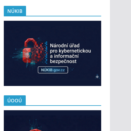
NÚKIB
ÚOOÚ