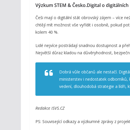
Výzkum STEM & Česko.Digital o digitálních
Češi mají o digitální stát obrovský zájem – více ne
chtějí mít možnost vše vyřídit i osobně, pokud potř
kolem 40 %.
Lidé nejvíce postrádají snadnou dostupnost a přehle
Největší důraz kladou na důvěryhodnost, bezpečnos
Dobrá vůle občanů ale nestačí. Digitál
ministerstev i nedostatek odborníků, 
vedení, dlouhodobá strategie a lídři, k
Redakce ISVS.CZ
PS: Související odkazy a výzkumné zprávy z projekt