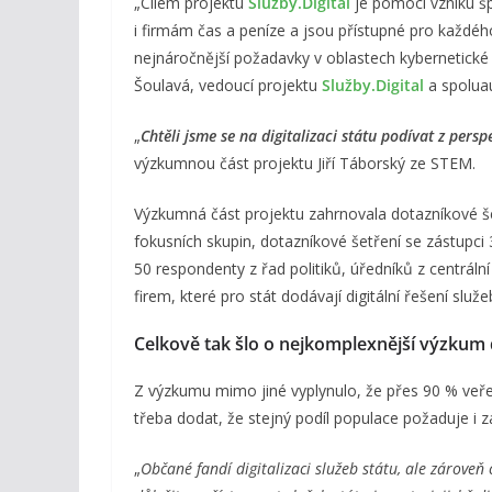
„Cílem projektu
Služby.Digital
je pomoci vzniku šp
i firmám čas a peníze a jsou přístupné pro každého
nejnáročnější požadavky v oblastech kybernetické 
Šoulavá, vedoucí projektu
Služby.Digital
a spoluau
„
Chtěli jsme se na digitalizaci státu podívat z persp
výzkumnou část projektu Jiří Táborský ze STEM.
Výzkumná část projektu zahrnovala dotazníkové še
fokusních skupin, dotazníkové šetření se zástupci
50 respondenty z řad politiků, úředníků z centrální
firem, které pro stát dodávají digitální řešení služe
Celkově tak šlo o nejkomplexnější výzkum di
Z výzkumu mimo jiné vyplynulo, že přes 90 % veřej
třeba dodat, že stejný podíl populace požaduje i 
„
Občané fandí digitalizaci služeb státu, ale zárove