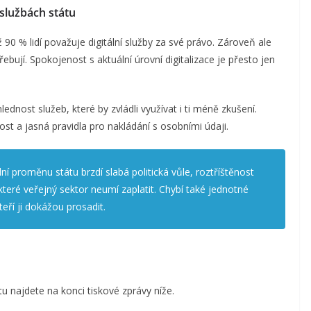
 službách státu
ž 90 % lidí považuje digitální služby za své právo. Zároveň ale
ebují. Spokojenost s aktuální úrovní digitalizace je přesto jen
dnost služeb, které by zvládli využívat i ti méně zkušení.
t a jasná pravidla pro nakládání s osobními údaji.
ní proměnu státu brzdí slabá politická vůle, roztříštěnost
které veřejný sektor neumí zaplatit. Chybí také jednotné
teří ji dokážou prosadit.
u najdete na konci tiskové zprávy níže.