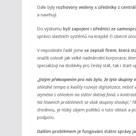
Dále byly
rozhovory vedeny s úředníky z centrál
a navrhují.
Do výzkumu
byli
zapojeni i úředníci ze samospr
správci vlastních systémů na krajské či obecní úrov
V neposlední řadě jsme
se zeptali firem, která s
snažili oslovit jak velké nadnárodní korporace, kte
specializují na dodávky pro český stát, tak i start
„
Jistým překvapením pro nás bylo, že tyto skupiny 
ohledně tempa a kvality rozvoje digitalizace, neboť 
zejména s ohledem na státní datový fond, v kontrastu
Na hlavních problémech se však skupiny shodují
,“ 
shodnou, je nízký zájem politiků o tuto oblast a 
podporu.
Dalším problémem je fungování státní správy j