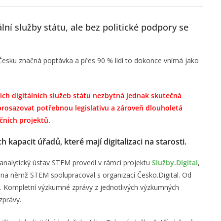
ální služby státu, ale bez politické podpory se
v Česku značná poptávka a přes 90 % lidí to dokonce vnímá jako
ních digitálních služeb státu nezbytná jednak skutečná
prosazovat potřebnou legislativu a zároveň dlouholetá
čních projektů.
h kapacit úřadů, které mají digitalizaci na starosti.
é analytický ústav STEM provedl v rámci projektu
Služby.Digital
,
 a na němž STEM spolupracoval s organizací Česko.Digital. Od
py. Kompletní výzkumné zprávy z jednotlivých výzkumných
zprávy.