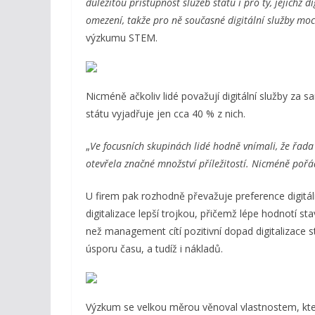
důležitou přístupnost služeb státu i pro ty, jejichž 
omezení, takže pro ně současné digitální služby moc
výzkumu STEM.
Nicméně ačkoliv lidé považují digitální služby za 
státu vyjadřuje jen cca 40 % z nich.
„
Ve focusních skupinách lidé hodně vnímali, že řada 
otevřela značné množství příležitostí. Nicméně pořá
U firem pak rozhodně převažuje preference digitál
digitalizace lepší trojkou, přičemž lépe hodnotí stav
než management cítí pozitivní dopad digitalizace st
úsporu času, a tudíž i nákladů.
Výzkum se velkou měrou věnoval vlastnostem, kt