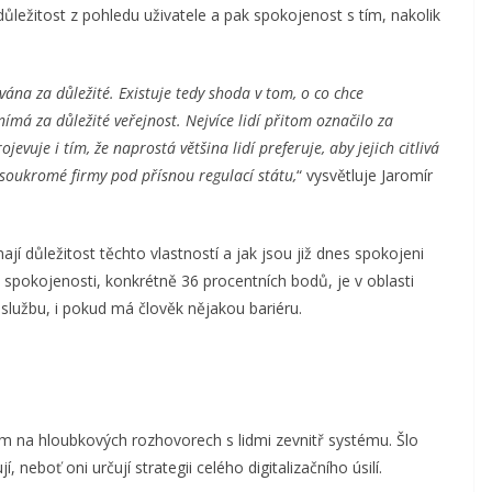
 důležitost z pohledu uživatele a pak spokojenost s tím, nakolik
ána za důležité. Existuje tedy shoda v tom, o co chce
 vnímá za důležité veřejnost. Nejvíce lidí přitom označilo za
evuje i tím, že naprostá většina lidí preferuje, aby jejich citlivá
soukromé firmy pod přísnou regulací státu,
“ vysvětluje Jaromír
mají důležitost těchto vlastností a jak jsou již dnes spokojeni
 a spokojenosti, konkrétně 36 procentních bodů, je v oblasti
 službu, i pokud má člověk nějakou bariéru.
m na hloubkových rozhovorech s lidmi zevnitř systému. Šlo
 neboť oni určují strategii celého digitalizačního úsilí.