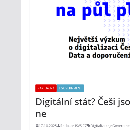
• AKTUÁLNĚ
EGOVERNMENT
Digitální stát? Češi js
ne
17.10.2025
Redakce ISVS.CZ
Digitalizace
,
eGovernme