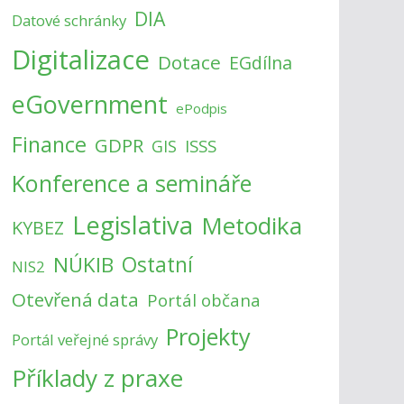
DIA
Datové schránky
Digitalizace
Dotace
EGdílna
eGovernment
ePodpis
Finance
GDPR
ISSS
GIS
Konference a semináře
Legislativa
Metodika
KYBEZ
NÚKIB
Ostatní
NIS2
Otevřená data
Portál občana
Projekty
Portál veřejné správy
Příklady z praxe