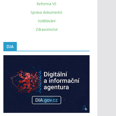
Reforma VS
Správa dokumentů
Vzdělávání
Zdravotnictví
DIA