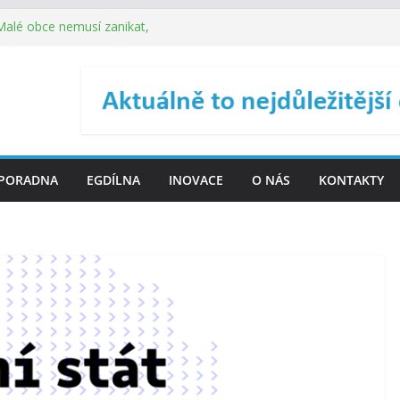
 Malé obce nemusí zanikat,
je širokou veřejnost do
ého řízení (ISDŘ) je od
ení ICT zveřejnil materiály
. SMS ČR spouští novou
PORADNA
EGDÍLNA
INOVACE
O NÁS
KONTAKTY