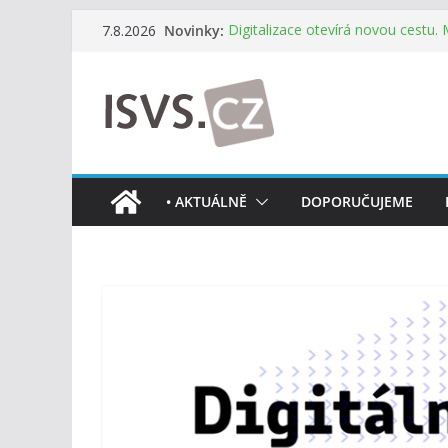
Přeskočit
Novinky:
Digitalizace otevírá novou cestu.
7.8.2026
na
mohou více spolupracovat
DIA: Stát poprvé v historii zapoju
obsah
testování digitálních služeb
DIA: Informační systém dlouhodob
července v plném provozu
RVIS – Výbor pro architekturu a říz
z nového jednání
Informace o obcích vždy po ruce
• AKTUÁLNĚ
DOPORUČUJEME
mobilní aplikaci