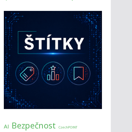
Bezpečnost
AI
CzechPOINT