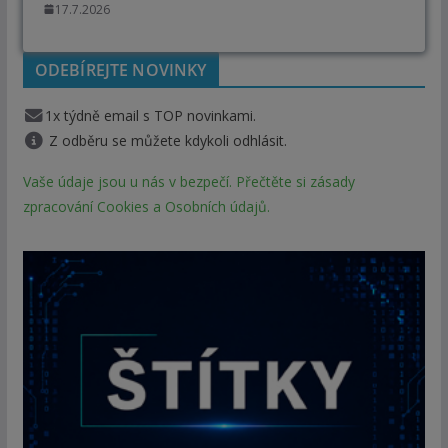
17.7.2026
ODEBÍREJTE NOVINKY
1x týdně email s TOP novinkami.
Z odběru se můžete kdykoli odhlásit.
Vaše údaje jsou u nás v bezpečí. Přečtěte si zásady
zpracování Cookies a Osobních údajů.