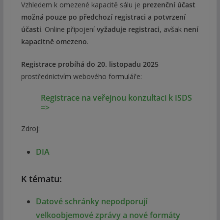
Vzhledem k omezené kapacitě sálu je
prezenční účast
možná pouze po předchozí registraci a potvrzení
účasti
. Online připojení
vyžaduje registraci
, avšak
není
kapacitně omezeno
.
Registrace probíhá do 20. listopadu 2025
prostřednictvím webového formuláře:
Registrace na veřejnou konzultaci k ISDS
=>
Zdroj:
DIA
K tématu:
Datové schránky nepodporují
velkoobjemové zprávy a nové formáty