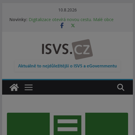
Přeskočit
10.8.2026
na
Novinky:
Digitalizace otevírá novou cestu. Malé obce
obsah
nemusí zanikat, mohou více spolupracovat
DIA: Stát poprvé v historii zapojuje širokou
veřejnost do testování digitálních služeb
DIA: Informační systém dlouhodobého řízení
(ISDŘ) je od července v plném provozu
RVIS – Výbor pro architekturu a řízení ICT
zveřejnil materiály z nového jednání
Informace o obcích vždy po ruce. SMS ČR spouští
novou mobilní aplikaci