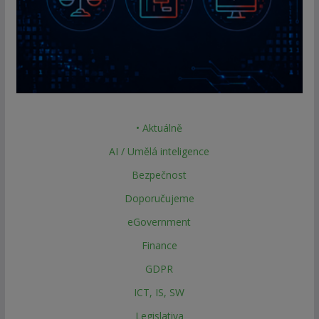
• Aktuálně
AI / Umělá inteligence
Bezpečnost
Doporučujeme
eGovernment
Finance
GDPR
ICT, IS, SW
Legislativa