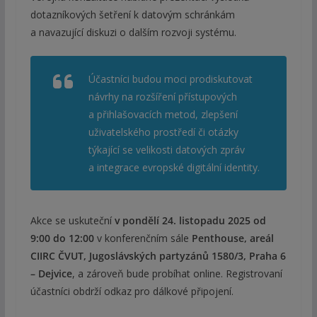
dotazníkových šetření k datovým schránkám
a navazující diskuzi o dalším rozvoji systému.
Účastníci budou moci prodiskutovat
návrhy na rozšíření přístupových
a přihlašovacích metod, zlepšení
uživatelského prostředí či otázky
týkající se velikosti datových zpráv
a integrace evropské digitální identity.
Akce se uskuteční
v pondělí 24. listopadu 2025 od
9:00 do 12:00
v konferenčním sále
Penthouse, areál
CIIRC ČVUT, Jugoslávských partyzánů 1580/3, Praha 6
– Dejvice
, a zároveň bude probíhat online. Registrovaní
účastníci obdrží odkaz pro dálkové připojení.