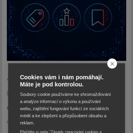
Bezpečnost
Cookies vám i nám pomáhají.
AI
Datové schránky
CzechPOINT
Máte je pod kontrolou.
Digitalizace
DIA
Dotace
EGdílna
Soubory cookie používáme ke shromažďování
a analýze informací o výkonu a používání
eGovernment
Finance
GDPR
ePodpis
webu, zajištění fungování funkcí ze sociálních
médií a ke zlepšení a přizpůsobení obsahu a
Konference a semináře
ISSS
GIS
reklam.
Přečtěte si naše "Zásady zpracování cookies a