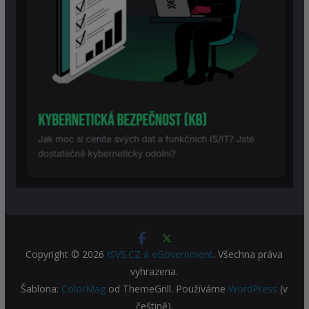
Copyright © 2026
ISVS.CZ a eGovernment
. Všechna práva
vyhrazena.
Šablona:
ColorMag
od ThemeGrill. Používáme
WordPress
(v
češtině).