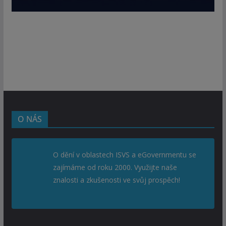
O NÁS
O dění v oblastech ISVS a eGovernmentu se
zajímáme od roku 2000. Využijte naše
znalosti a zkušenosti ve svůj prospěch!