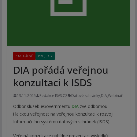
• AKTUÁLNĚ
PROJEKTY
DIA pořádá veřejnou
konzultaci k ISDS
13.11.2025
Redakce ISVS.CZ
Datové schránky
,
DIA
,
Webinář
Odbor služeb eGovernmentu
DIA
zve odbornou
i laickou veřejnost na veřejnou konzultaci k rozvoji
Informačního systému datových schránek (ISDS).
Veřejná konzultace nabídne prezentaci výsledků