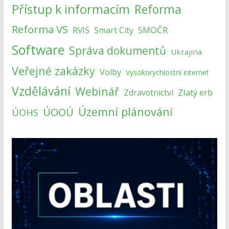
Přístup k informacím
Reforma
Reforma VS
SMOČR
RVIS
Smart City
Software
Správa dokumentů
Ukrajina
Veřejné zakázky
Volby
Vysokorychlostní internet
Vzdělávání
Webinář
Zlatý erb
Zdravotnictví
Územní plánování
ÚOOÚ
ÚOHS