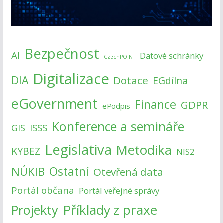
Bezpečnost
AI
Datové schránky
CzechPOINT
Digitalizace
DIA
Dotace
EGdílna
eGovernment
Finance
GDPR
ePodpis
Konference a semináře
ISSS
GIS
Legislativa
Metodika
KYBEZ
NIS2
NÚKIB
Ostatní
Otevřená data
Portál občana
Portál veřejné správy
Příklady z praxe
Projekty