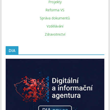
Projekty
Reforma VS
Správa dokumentů
Vzdělávání
Zdravotnictví
DIA