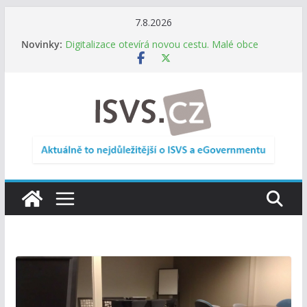
Přeskočit
7.8.2026
na
Novinky:
Digitalizace otevírá novou cestu. Malé obce
obsah
nemusí zanikat, mohou více spolupracovat
DIA: Stát poprvé v historii zapojuje širokou
veřejnost do testování digitálních služeb
DIA: Informační systém dlouhodobého řízení
(ISDŘ) je od července v plném provozu
RVIS – Výbor pro architekturu a řízení ICT
zveřejnil materiály z nového jednání
Informace o obcích vždy po ruce. SMS ČR spouští
novou mobilní aplikaci