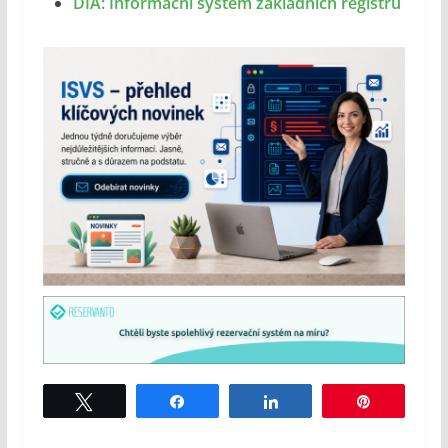
DIA: Informační systém základních registrů
Tweet
Share
Share
Pin