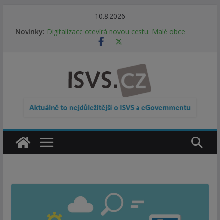
Přeskočit
10.8.2026
na
Novinky:
Digitalizace otevírá novou cestu. Malé obce
obsah
nemusí zanikat, mohou více spolupracovat
DIA: Stát poprvé v historii zapojuje širokou
veřejnost do testování digitálních služeb
DIA: Informační systém dlouhodobého řízení
(ISDŘ) je od července v plném provozu
RVIS – Výbor pro architekturu a řízení ICT
zveřejnil materiály z nového jednání
Informace o obcích vždy po ruce. SMS ČR spouští
novou mobilní aplikaci