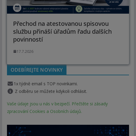
Přechod na atestovanou spisovou
službu přináší úřadům řadu dalších
povinností
17.7.2026
ODEBÍREJTE NOVINKY
1x týdně email s TOP novinkami.
Z odběru se můžete kdykoli odhlásit.
Vaše údaje jsou u nás v bezpečí. Přečtěte si zásady
zpracování Cookies a Osobních údajů.