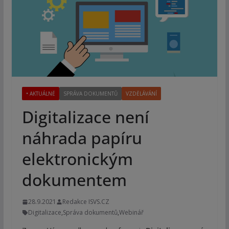
• AKTUÁLNĚ
SPRÁVA DOKUMENTŮ
VZDĚLÁVÁNÍ
Digitalizace není
náhrada papíru
elektronickým
dokumentem
28.9.2021
Redakce ISVS.CZ
Digitalizace
,
Správa dokumentů
,
Webinář