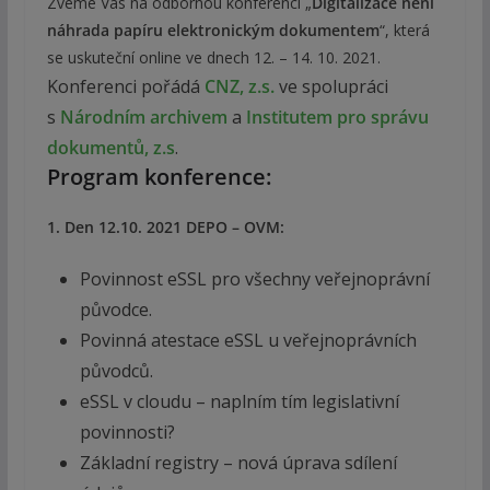
Zveme Vás na odbornou konferenci „
Digitalizace není
náhrada papíru elektronickým dokumentem
“, která
se uskuteční online ve dnech 12. – 14. 10. 2021.
Konferenci pořádá
CNZ, z.s.
ve spolupráci
s
Národním archivem
a
Institutem pro správu
dokumentů, z.s
.
Program konference:
1. Den 12.10. 2021 DEPO – OVM:
Povinnost eSSL pro všechny veřejnoprávní
původce.
Povinná atestace eSSL u veřejnoprávních
původců.
eSSL v cloudu – naplním tím legislativní
povinnosti?
Základní registry – nová úprava sdílení