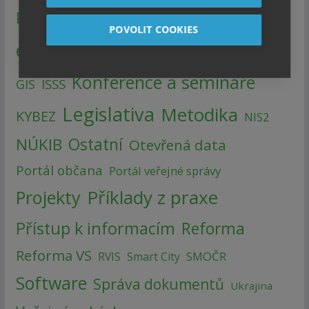
Digitalizace
DIA
Dotace
EGdílna
POVOLIT COOKIES
eGovernment
Finance
GDPR
ePodpis
Konference a semináře
ISSS
GIS
Legislativa
Metodika
KYBEZ
NIS2
NÚKIB
Ostatní
Otevřená data
Portál občana
Portál veřejné správy
Příklady z praxe
Projekty
Přístup k informacím
Reforma
Reforma VS
SMOČR
RVIS
Smart City
Software
Správa dokumentů
Ukrajina