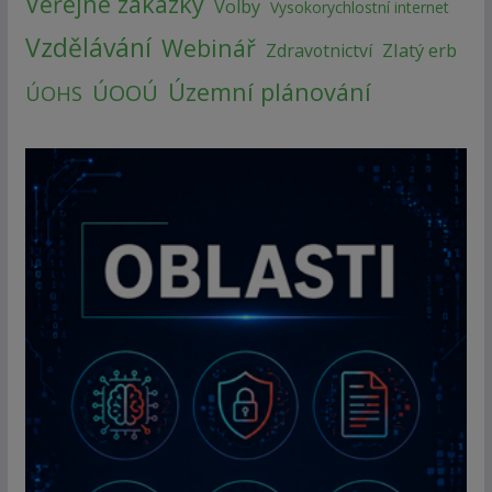
Veřejné zakázky
Volby
Vysokorychlostní internet
Vzdělávání
Webinář
Zlatý erb
Zdravotnictví
Územní plánování
ÚOOÚ
ÚOHS