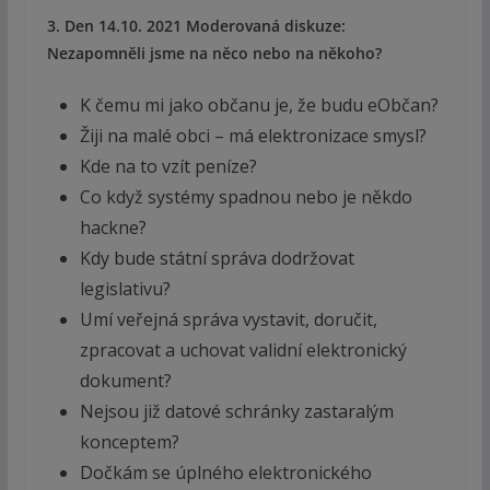
3. Den 14.10. 2021 Moderovaná diskuze:
Nezapomněli jsme na něco nebo na někoho?
K čemu mi jako občanu je, že budu eObčan?
Žiji na malé obci – má elektronizace smysl?
Kde na to vzít peníze?
Co když systémy spadnou nebo je někdo
hackne?
Kdy bude státní správa dodržovat
legislativu?
Umí veřejná správa vystavit, doručit,
zpracovat a uchovat validní elektronický
dokument?
Nejsou již datové schránky zastaralým
konceptem?
Dočkám se úplného elektronického