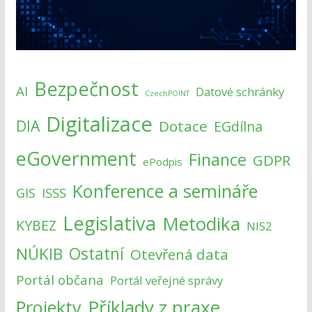
Bezpečnost
AI
Datové schránky
CzechPOINT
Digitalizace
DIA
Dotace
EGdílna
eGovernment
Finance
GDPR
ePodpis
Konference a semináře
ISSS
GIS
Legislativa
Metodika
KYBEZ
NIS2
NÚKIB
Ostatní
Otevřená data
Portál občana
Portál veřejné správy
Příklady z praxe
Projekty