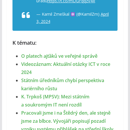
úřadu
https://t.co/mDGFqqzV4R
— Kamil Zmeškal
(@KamilZm)
April
3, 2024
K tématu:
O platech ajťáků ve veřejné správě
Videozáznam: Aktuální otázky ICT v roce
2024
Státním úředníkům chybí perspektiva
kariérního růstu
K. Trpkoš (MPSV): Mezi státním
a soukromým IT není rozdíl
Pracovali jsme i na Štědrý den, ale stejně
jsme za blbce. Vývojáři popisují pozadí
vzniku systému přihlášek na střední školy