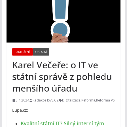
• AKTUÁLNĚ
OSTATNÍ
Karel Večeře: o IT ve
státní správě z pohledu
menšího úřadu
3.4.2024
Redakce ISVS.CZ
Digitalizace
,
Reforma
,
Reforma VS
Lupa.cz:
Kvalitní státní IT? Silný interní tým