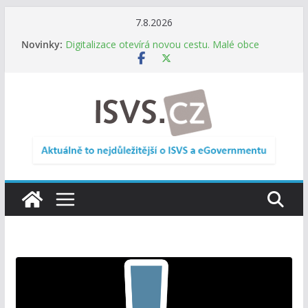
Přeskočit
7.8.2026
Informace o obcích vždy po ruce. SMS ČR spouští
na
Novinky:
novou mobilní aplikaci
obsah
Digitalizace otevírá novou cestu. Malé obce
nemusí zanikat, mohou více spolupracovat
DIA: Stát poprvé v historii zapojuje širokou
veřejnost do testování digitálních služeb
DIA: Informační systém dlouhodobého řízení
(ISDŘ) je od července v plném provozu
RVIS – Výbor pro architekturu a řízení ICT
zveřejnil materiály z nového jednání