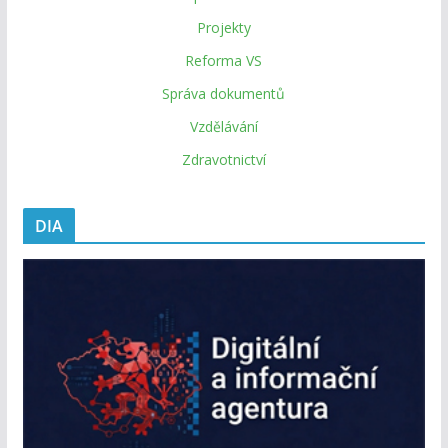
Projekty
Reforma VS
Správa dokumentů
Vzdělávání
Zdravotnictví
DIA