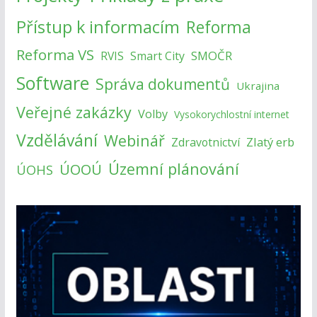
Přístup k informacím
Reforma
Reforma VS
SMOČR
RVIS
Smart City
Software
Správa dokumentů
Ukrajina
Veřejné zakázky
Volby
Vysokorychlostní internet
Vzdělávání
Webinář
Zlatý erb
Zdravotnictví
Územní plánování
ÚOOÚ
ÚOHS