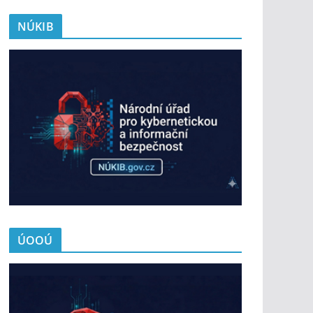
NÚKIB
ÚOOÚ