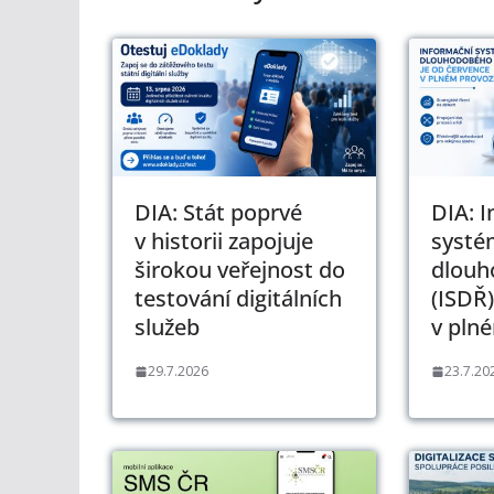
DIA: Stát poprvé
DIA: 
v historii zapojuje
systé
širokou veřejnost do
dlouh
testování digitálních
(ISDŘ)
služeb
v pln
29.7.2026
23.7.20