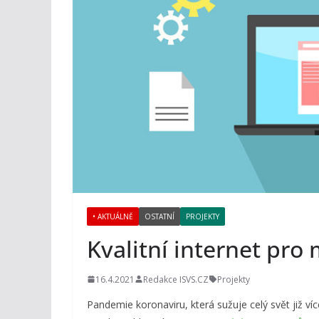
• AKTUÁLNĚ
OSTATNÍ
PROJEKTY
Kvalitní internet pro
16.4.2021
Redakce ISVS.CZ
Projekty
Pandemie koronaviru, která sužuje celý svět již ví