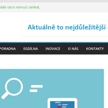
 Malé obce nemusí zanikat,
je širokou veřejnost do
ého řízení (ISDŘ) je od
ení ICT zveřejnil materiály
. SMS ČR spouští novou
PORADNA
EGDÍLNA
INOVACE
O NÁS
KONTAKTY