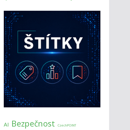
Bezpečnost
AI
CzechPOINT