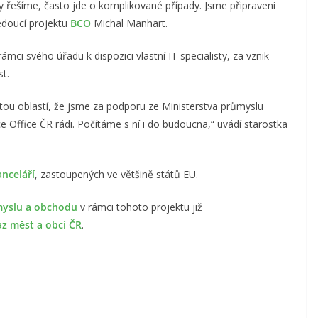
y řešíme, často jde o komplikované případy. Jsme připraveni
vedoucí projektu
BCO
Michal Manhart.
mci svého úřadu k dispozici vlastní IT specialisty, za vznik
st.
žitou oblastí, že jsme za podporu ze Ministerstva průmyslu
ffice ČR rádi. Počítáme s ní i do budoucna,“ uvádí starostka
nceláří
, zastoupených ve většině států EU.
myslu a obchodu
v rámci tohoto projektu již
az měst a obcí ČR
.