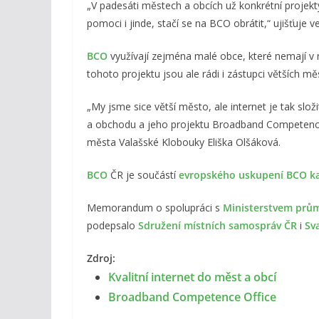
„V padesáti městech a obcích už konkrétní projekt
pomoci i jinde, stačí se na BCO obrátit,“ ujišťuje 
BCO
využívají zejména malé obce, které nemají v rá
tohoto projektu jsou ale rádi i zástupci větších mě
„My jsme sice větší město, ale internet je tak slo
a obchodu a jeho projektu Broadband Competence O
města Valašské Klobouky Eliška Olšáková.
BCO
ČR je součástí
evropského uskupení BCO ka
Memorandum o spolupráci s
Ministerstvem prů
podepsalo
Sdružení místních samospráv ČR
i
Sv
Zdroj:
Kvalitní internet do měst a obcí
Broadband Competence Office