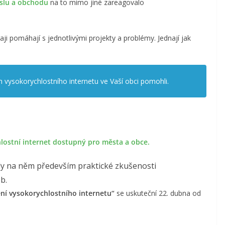
slu a obchodu
na to mimo jiné zareagovalo
aji pomáhají s jednotlivými projekty a problémy. Jednají jak
vysokorychlostního internetu ve Vaší obci pomohli.
lostní internet dostupný pro města a obce.
něly na něm především praktické zkušenosti
b.
ění vysokorychlostního internetu“
se uskuteční 22. dubna od