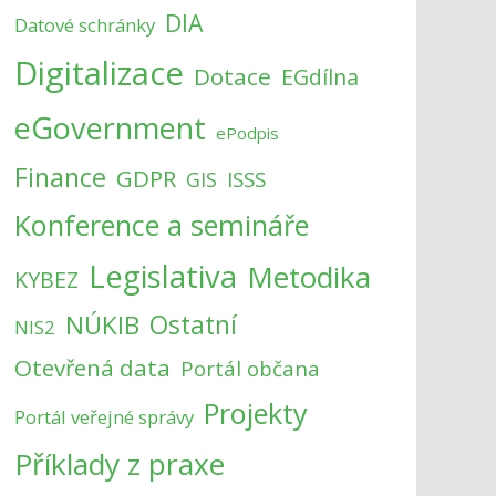
DIA
Datové schránky
Digitalizace
Dotace
EGdílna
eGovernment
ePodpis
Finance
GDPR
ISSS
GIS
Konference a semináře
Legislativa
Metodika
KYBEZ
NÚKIB
Ostatní
NIS2
Otevřená data
Portál občana
Projekty
Portál veřejné správy
Příklady z praxe