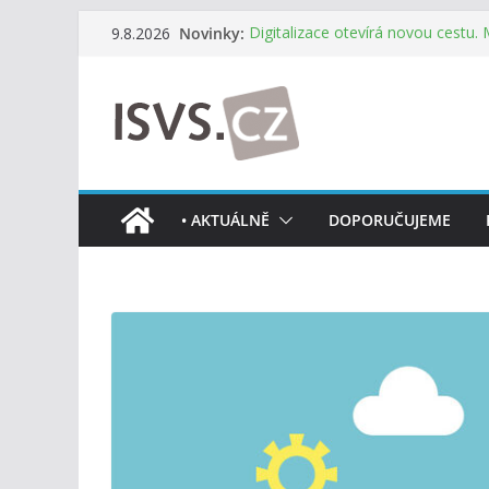
Přeskočit
Novinky:
Digitalizace otevírá novou cestu.
9.8.2026
na
mohou více spolupracovat
DIA: Stát poprvé v historii zapoju
obsah
testování digitálních služeb
DIA: Informační systém dlouhodob
července v plném provozu
RVIS – Výbor pro architekturu a říz
z nového jednání
Informace o obcích vždy po ruce
• AKTUÁLNĚ
DOPORUČUJEME
mobilní aplikaci