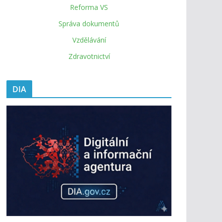
Reforma VS
Správa dokumentů
Vzdělávání
Zdravotnictví
DIA