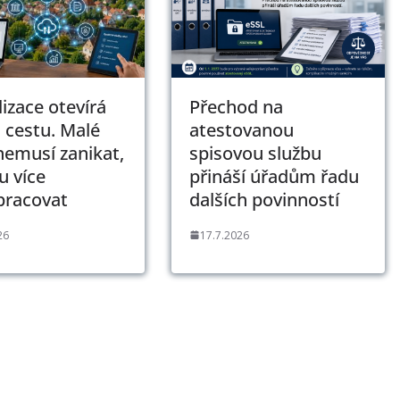
lizace otevírá
Přechod na
 cestu. Malé
atestovanou
nemusí zanikat,
spisovou službu
 více
přináší úřadům řadu
pracovat
dalších povinností
26
17.7.2026