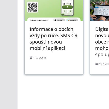
Informace o obcích
Digita
vždy po ruce. SMS ČR
novou
spouští novou
obce 
mobilní aplikaci
mohou
spolu
21.7.2026
20.7.20