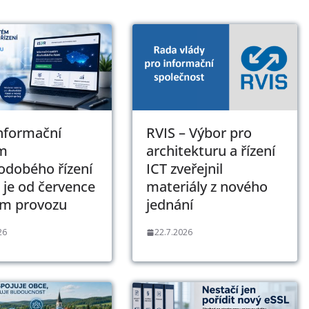
Informační
RVIS – Výbor pro
m
architekturu a řízení
odobého řízení
ICT zveřejnil
 je od července
materiály z nového
ém provozu
jednání
26
22.7.2026