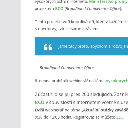
vysokorychlostním internetu.
Ministerstvo průmy
projektem
BCO
(
Broadband Competence Office
).
Tento projekt tvoří koordinátoři, kteří v každém kr
s operátory, tak se samosprávami.
Jsme tady proto, abychom s rozvojem 
— Broadband Competence Office
8. dubna proběhlů webinerář na téma
Vysokorych
Zúčastnilo se jej přes 200 sledujících. Zaz
BCO
v souvislosti s internetem včetně služe
Další webinerář na téma
„Aktuální otázky zavád
9:30 do 12:00 hodin. Registrovat se můžete
ZDE
.