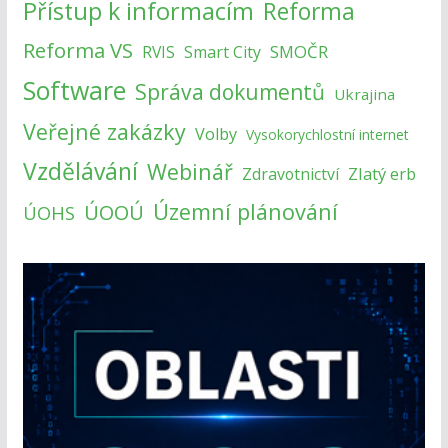
Přístup k informacím
Reforma
Reforma VS
SMOČR
RVIS
Smart City
Software
Správa dokumentů
Ukrajina
Veřejné zakázky
Volby
Vysokorychlostní internet
Vzdělávání
Webinář
Zlatý erb
Zdravotnictví
Územní plánování
ÚOOÚ
ÚOHS