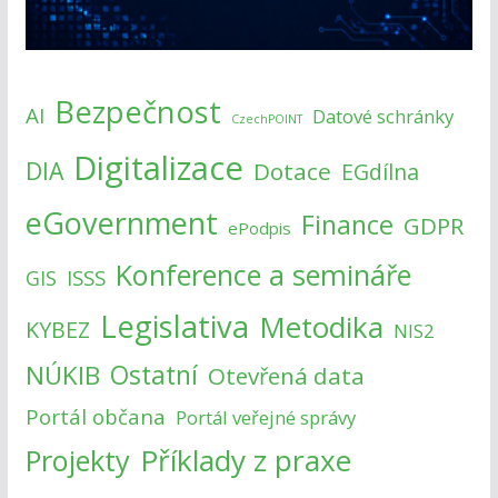
Bezpečnost
AI
Datové schránky
CzechPOINT
Digitalizace
DIA
Dotace
EGdílna
eGovernment
Finance
GDPR
ePodpis
Konference a semináře
ISSS
GIS
Legislativa
Metodika
KYBEZ
NIS2
NÚKIB
Ostatní
Otevřená data
Portál občana
Portál veřejné správy
Příklady z praxe
Projekty