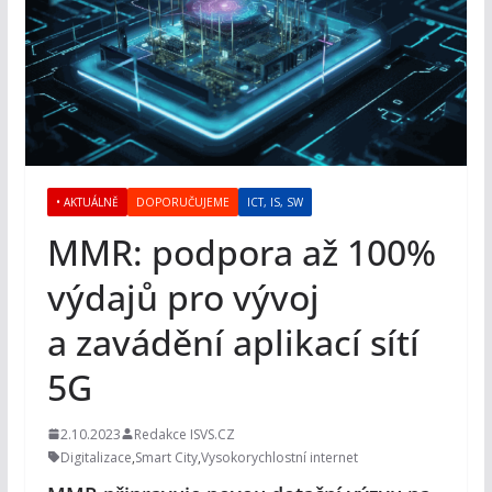
• AKTUÁLNĚ
DOPORUČUJEME
ICT, IS, SW
MMR: podpora až 100%
výdajů pro vývoj
a zavádění aplikací sítí
5G
2.10.2023
Redakce ISVS.CZ
Digitalizace
,
Smart City
,
Vysokorychlostní internet