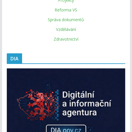
Projekty
Reforma VS
Správa dokumentů
Vzdělávání
Zdravotnictví
DIA