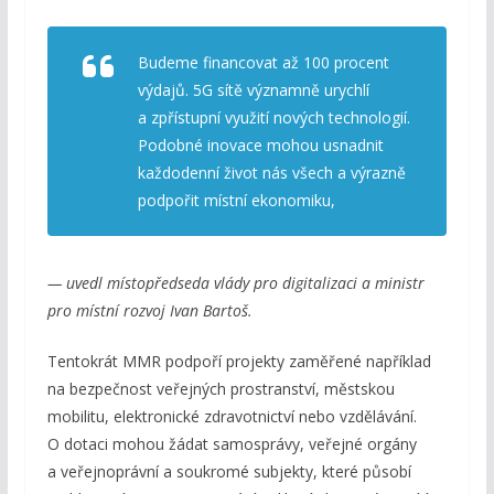
Budeme financovat až 100 procent
výdajů. 5G sítě významně urychlí
a zpřístupní využití nových technologií.
Podobné inovace mohou usnadnit
každodenní život nás všech a výrazně
podpořit místní ekonomiku,
— uvedl místopředseda vlády pro digitalizaci a ministr
pro místní rozvoj Ivan Bartoš.
Tentokrát MMR podpoří projekty zaměřené například
na bezpečnost veřejných prostranství, městskou
mobilitu, elektronické zdravotnictví nebo vzdělávání.
O dotaci mohou žádat samosprávy, veřejné orgány
a veřejnoprávní a soukromé subjekty, které působí