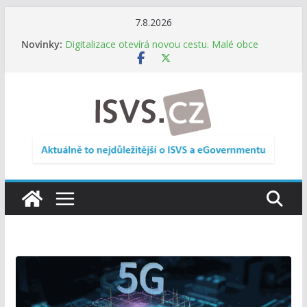
Přeskočit
7.8.2026
na
Novinky:
Digitalizace otevírá novou cestu. Malé obce
obsah
nemusí zanikat, mohou více spolupracovat
DIA: Stát poprvé v historii zapojuje širokou
veřejnost do testování digitálních služeb
DIA: Informační systém dlouhodobého řízení
(ISDŘ) je od července v plném provozu
RVIS – Výbor pro architekturu a řízení ICT
zveřejnil materiály z nového jednání
Informace o obcích vždy po ruce. SMS ČR spouští
novou mobilní aplikaci