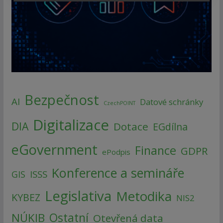
Bezpečnost
AI
Datové schránky
CzechPOINT
Digitalizace
DIA
Dotace
EGdílna
eGovernment
Finance
GDPR
ePodpis
Konference a semináře
ISSS
GIS
Legislativa
Metodika
KYBEZ
NIS2
NÚKIB
Ostatní
Otevřená data