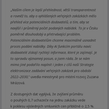
„
Naším cílem je lepší přehlednost, větší transparentnost
a rovněž to, aby o vyhlášených veřejných zakázkách mělo
přehled více potenciálních dodavatelů, a tím, aby se
navýšil i průměrný počet podaných nabídek. To je v Česku
poměrně dlouhodobý a přetrvávající problém.
Potenciálním dodavatelům chceme maximálně usnadnit
proces podání nabídky. Díky AI funkcím portálu navíc
dodavatelé získají rychleji informace, které je zajímají. Je
to opravdu významný posun, a jsem ráda, že se nám
mimo jiné podařilo naplnit i jeden z cílů naší Strategie
elektronizace zadávání veřejných zakázek pro období
2022–2030,
“ uvedla ministryně pro místní rozvoj Zuzana
Mrázová.
Z dostupných dat vyplývá, že zvýšení průměru
o pouhých 0,7 uchazeče na jednu zakázku vede
k poklesu výsledných smluvních cen přibližně o 2,5 %.