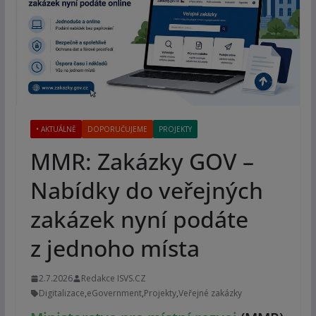
• AKTUÁLNĚ
DOPORUČUJEME
PROJEKTY
MMR: Zakázky GOV –
Nabídky do veřejných
zakázek nyní podáte
z jednoho místa
2.7.2026
Redakce ISVS.CZ
Digitalizace
,
eGovernment
,
Projekty
,
Veřejné zakázky