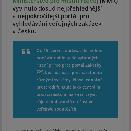
Ministerstvo pro místní rozvoj
(MMR)
vyvinulo dosud nejpřehlednější
a nejpokročilejší portál pro
vyhledávání veřejných zakázek
v Česku.
Od 15. června dodavatelé mohou
podávat nabídky do vybraných
řízení přímo přes portál
Zakázky
GOV
, bez nutnosti přecházet mezi
různými systémy. Nové jednotné
prostředí funguje jako centrální
podací místo a má za cíl zvýšit
zájem dodavatelů o účast ve
veřejných soutěžích.
Funkce podávání nabídek z jednoho místa je zatím