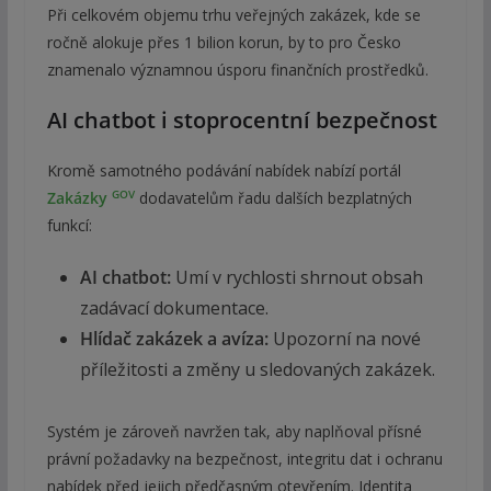
Při celkovém objemu trhu veřejných zakázek, kde se
ročně alokuje přes 1 bilion korun, by to pro Česko
znamenalo významnou úsporu finančních prostředků.
AI chatbot i stoprocentní bezpečnost
Kromě samotného podávání nabídek nabízí portál
GOV
Zakázky
dodavatelům řadu dalších bezplatných
funkcí:
AI chatbot:
Umí v rychlosti shrnout obsah
zadávací dokumentace.
Hlídač zakázek a avíza:
Upozorní na nové
příležitosti a změny u sledovaných zakázek.
Systém je zároveň navržen tak, aby naplňoval přísné
právní požadavky na bezpečnost, integritu dat i ochranu
nabídek před jejich předčasným otevřením. Identita