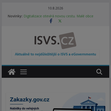
Přeskočit
10.8.2026
Informace o obcích vždy po ruce. SMS ČR spouští
na
Novinky:
novou mobilní aplikaci
obsah
Digitalizace otevírá novou cestu. Malé obce
nemusí zanikat, mohou více spolupracovat
DIA: Stát poprvé v historii zapojuje širokou
veřejnost do testování digitálních služeb
DIA: Informační systém dlouhodobého řízení
(ISDŘ) je od července v plném provozu
RVIS – Výbor pro architekturu a řízení ICT
zveřejnil materiály z nového jednání