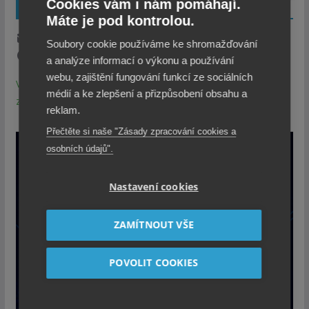
Cookies vám i nám pomáhají.
ODEBÍREJTE NOVINKY
Máte je pod kontrolou.
1x týdně email s TOP novinkami.
Soubory cookie používáme ke shromažďování
Z odběru se můžete kdykoli odhlásit.
a analýze informací o výkonu a používání
webu, zajištění fungování funkcí ze sociálních
Vaše údaje jsou u nás v bezpečí. Přečtěte si zásady
médií a ke zlepšení a přizpůsobení obsahu a
zpracování Cookies a Osobních údajů.
reklam.
Přečtěte si naše "Zásady zpracování cookies a
osobních údajů".
Nastavení cookies
ZAMÍTNOUT VŠE
POVOLIT COOKIES