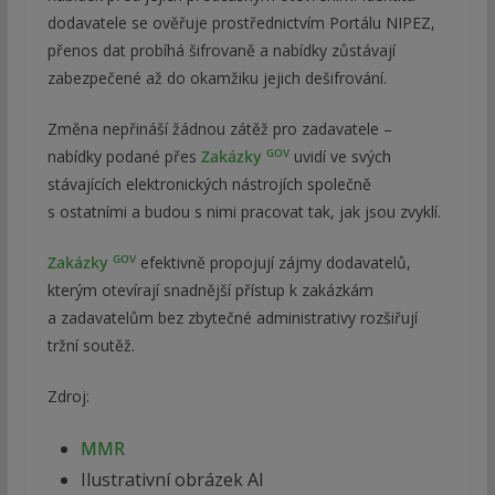
dodavatele se ověřuje prostřednictvím Portálu NIPEZ,
přenos dat probíhá šifrovaně a nabídky zůstávají
zabezpečené až do okamžiku jejich dešifrování.
Změna nepřináší žádnou zátěž pro zadavatele –
GOV
nabídky podané přes
Zakázky
uvidí ve svých
stávajících elektronických nástrojích společně
s ostatními a budou s nimi pracovat tak, jak jsou zvyklí.
GOV
Zakázky
efektivně propojují zájmy dodavatelů,
kterým otevírají snadnější přístup k zakázkám
a zadavatelům bez zbytečné administrativy rozšiřují
tržní soutěž.
Zdroj:
MMR
Ilustrativní obrázek AI