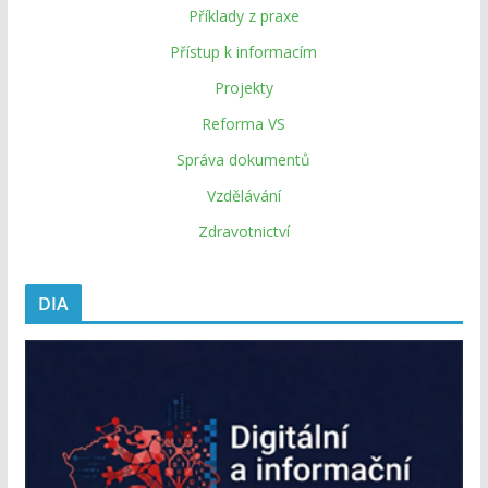
Příklady z praxe
Přístup k informacím
Projekty
Reforma VS
Správa dokumentů
Vzdělávání
Zdravotnictví
DIA