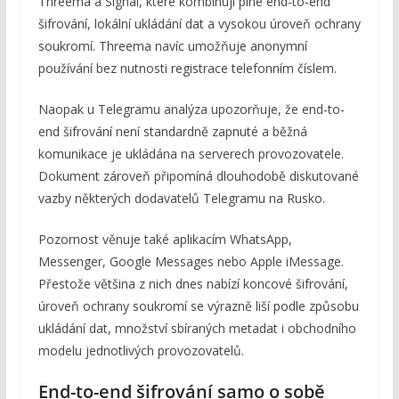
Threema a Signal, které kombinují plné end-to-end
šifrování, lokální ukládání dat a vysokou úroveň ochrany
soukromí. Threema navíc umožňuje anonymní
používání bez nutnosti registrace telefonním číslem.
Naopak u Telegramu analýza upozorňuje, že end-to-
end šifrování není standardně zapnuté a běžná
komunikace je ukládána na serverech provozovatele.
Dokument zároveň připomíná dlouhodobě diskutované
vazby některých dodavatelů Telegramu na Rusko.
Pozornost věnuje také aplikacím WhatsApp,
Messenger, Google Messages nebo Apple iMessage.
Přestože většina z nich dnes nabízí koncové šifrování,
úroveň ochrany soukromí se výrazně liší podle způsobu
ukládání dat, množství sbíraných metadat i obchodního
modelu jednotlivých provozovatelů.
End-to-end šifrování samo o sobě