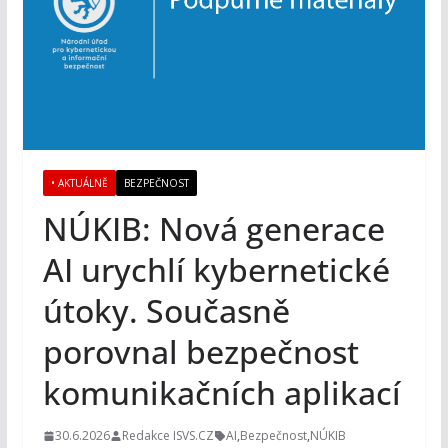
• AKTUÁLNĚ
BEZPEČNOST
NÚKIB: Nová generace
AI urychlí kybernetické
útoky. Současně
porovnal bezpečnost
komunikačních aplikací
30.6.2026
Redakce ISVS.CZ
AI
,
Bezpečnost
,
NÚKIB