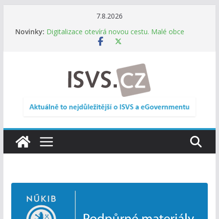
Přeskočit
7.8.2026
Informace o obcích vždy po ruce. SMS ČR spouští
na
Novinky:
novou mobilní aplikaci
obsah
Digitalizace otevírá novou cestu. Malé obce
nemusí zanikat, mohou více spolupracovat
DIA: Stát poprvé v historii zapojuje širokou
veřejnost do testování digitálních služeb
DIA: Informační systém dlouhodobého řízení
(ISDŘ) je od července v plném provozu
RVIS – Výbor pro architekturu a řízení ICT
zveřejnil materiály z nového jednání