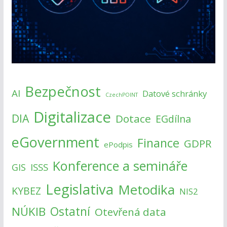
Bezpečnost
AI
Datové schránky
CzechPOINT
Digitalizace
DIA
Dotace
EGdílna
eGovernment
Finance
GDPR
ePodpis
Konference a semináře
ISSS
GIS
Legislativa
Metodika
KYBEZ
NIS2
NÚKIB
Ostatní
Otevřená data