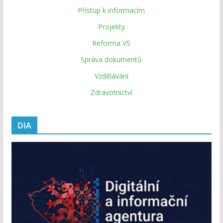
Přístup k informacím
Projekty
Reforma VS
Správa dokumentů
Vzdělávání
Zdravotnictví
DIA