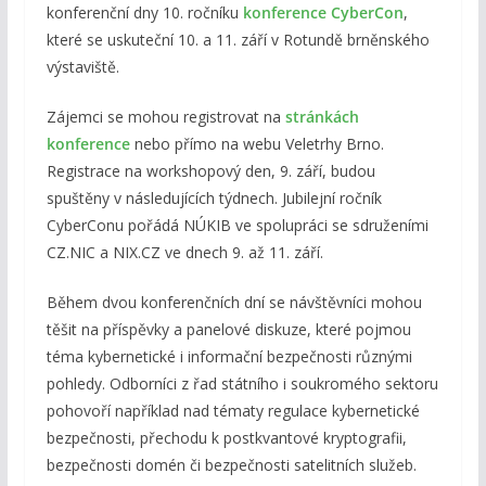
konferenční dny 10. ročníku
konference CyberCon
,
které se uskuteční 10. a 11. září v Rotundě brněnského
výstaviště.
Zájemci se mohou registrovat na
stránkách
konference
nebo přímo na webu Veletrhy Brno.
Registrace na workshopový den, 9. září, budou
spuštěny v následujících týdnech. Jubilejní ročník
CyberConu pořádá NÚKIB ve spolupráci se sdruženími
CZ.NIC a NIX.CZ ve dnech 9. až 11. září.
Během dvou konferenčních dní se návštěvníci mohou
těšit na příspěvky a panelové diskuze, které pojmou
téma kybernetické i informační bezpečnosti různými
pohledy. Odborníci z řad státního i soukromého sektoru
pohovoří například nad tématy regulace kybernetické
bezpečnosti, přechodu k postkvantové kryptografii,
bezpečnosti domén či bezpečnosti satelitních služeb.