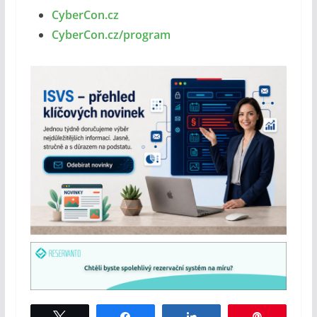
CyberCon.cz
CyberCon.cz/program
Tweet
Share
Share
Pin