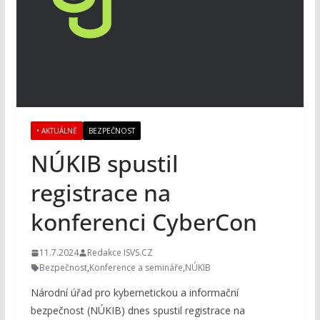
• AKTUÁLNĚ
BEZPEČNOST
NÚKIB spustil
registrace na
konferenci CyberCon
11.7.2024
Redakce ISVS.CZ
Bezpečnost
,
Konference a semináře
,
NÚKIB
Národní úřad pro kybernetickou a informační
bezpečnost (NÚKIB) dnes spustil registrace na