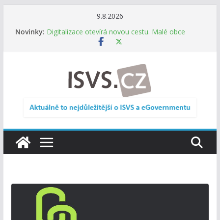
Přeskočit
9.8.2026
na
Novinky:
Digitalizace otevírá novou cestu. Malé obce
obsah
nemusí zanikat, mohou více spolupracovat
DIA: Stát poprvé v historii zapojuje širokou
veřejnost do testování digitálních služeb
DIA: Informační systém dlouhodobého řízení
(ISDŘ) je od července v plném provozu
RVIS – Výbor pro architekturu a řízení ICT
zveřejnil materiály z nového jednání
Informace o obcích vždy po ruce. SMS ČR spouští
novou mobilní aplikaci