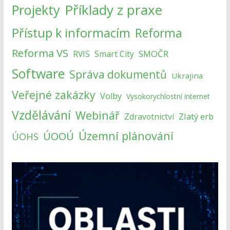
Příklady z praxe
Projekty
Přístup k informacím
Reforma
Reforma VS
SMOČR
RVIS
Smart City
Software
Správa dokumentů
Ukrajina
Veřejné zakázky
Volby
Vysokorychlostní internet
Vzdělávání
Webinář
Zlatý erb
Zdravotnictví
Územní plánování
ÚOOÚ
ÚOHS