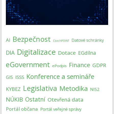
Bezpečnost
AI
Datové schránky
CzechPOINT
Digitalizace
DIA
Dotace
EGdílna
eGovernment
Finance
GDPR
ePodpis
Konference a semináře
ISSS
GIS
Legislativa
Metodika
KYBEZ
NIS2
NÚKIB
Ostatní
Otevřená data
Portál občana
Portál veřejné správy