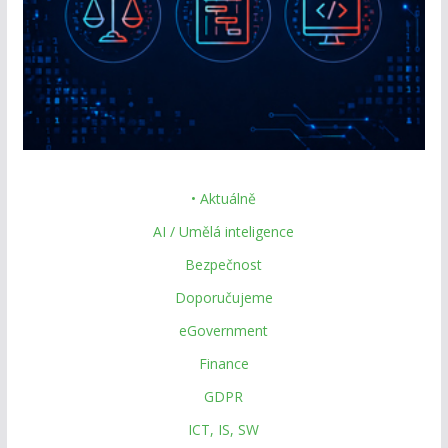
• Aktuálně
AI / Umělá inteligence
Bezpečnost
Doporučujeme
eGovernment
Finance
GDPR
ICT, IS, SW