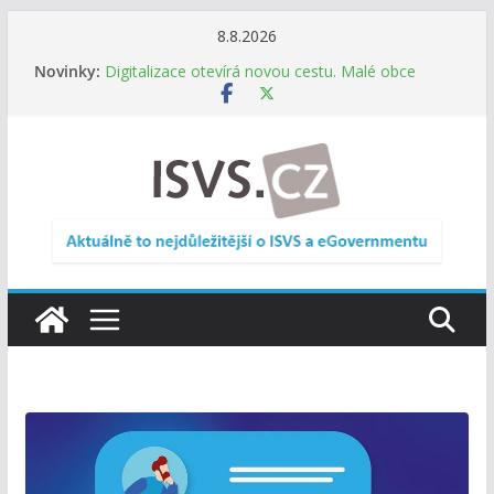
Přeskočit
8.8.2026
Informace o obcích vždy po ruce. SMS ČR spouští
na
Novinky:
novou mobilní aplikaci
obsah
Digitalizace otevírá novou cestu. Malé obce
nemusí zanikat, mohou více spolupracovat
DIA: Stát poprvé v historii zapojuje širokou
veřejnost do testování digitálních služeb
DIA: Informační systém dlouhodobého řízení
(ISDŘ) je od července v plném provozu
RVIS – Výbor pro architekturu a řízení ICT
zveřejnil materiály z nového jednání