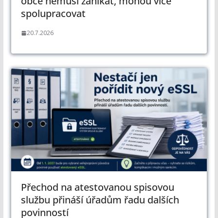
obce nemusí zanikat, mohou více
spolupracovat
20.7.2026
Přechod na atestovanou spisovou
službu přináší úřadům řadu dalších
povinností