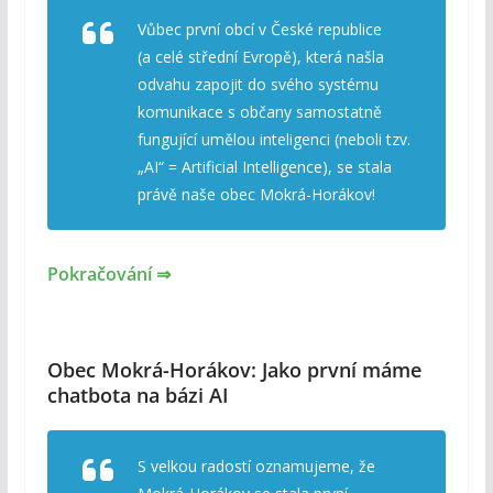
Vůbec první obcí v České republice
(a celé střední Evropě), která našla
odvahu zapojit do svého systému
komunikace s občany samostatně
fungující umělou inteligenci (neboli tzv.
„AI“ = Artificial Intelligence), se stala
právě naše obec Mokrá-Horákov!
Pokračování ⇒
Obec Mokrá-Horákov: Jako první máme
chatbota na bázi AI
S velkou radostí oznamujeme, že