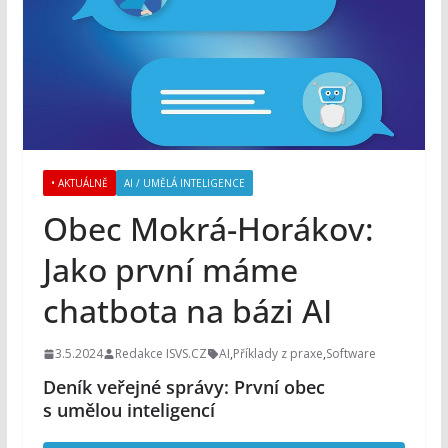
• AKTUÁLNĚ
AI / UMĚLÁ INTELIGENCE
Obec Mokrá-Horákov:
Jako první máme
chatbota na bázi AI
3.5.2024
Redakce ISVS.CZ
AI
,
Příklady z praxe
,
Software
Deník veřejné správy: První obec
s umělou inteligencí