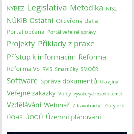
Legislativa
Metodika
KYBEZ
NIS2
NÚKIB
Ostatní
Otevřená data
Portál občana
Portál veřejné správy
Příklady z praxe
Projekty
Přístup k informacím
Reforma
Reforma VS
SMOČR
RVIS
Smart City
Software
Správa dokumentů
Ukrajina
Veřejné zakázky
Volby
Vysokorychlostní internet
Vzdělávání
Webinář
Zlatý erb
Zdravotnictví
Územní plánování
ÚOOÚ
ÚOHS