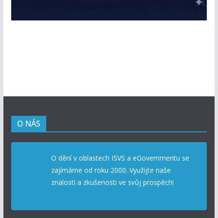
O NÁS
O dění v oblastech ISVS a eGovernmentu se
zajímáme od roku 2000. Využijte naše
znalosti a zkušenosti ve svůj prospěch!