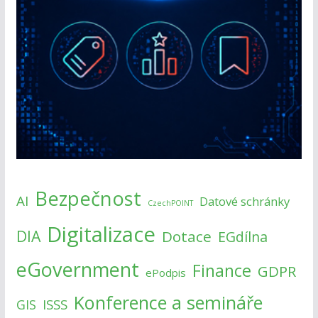
Bezpečnost
AI
Datové schránky
CzechPOINT
Digitalizace
DIA
Dotace
EGdílna
eGovernment
Finance
GDPR
ePodpis
Konference a semináře
ISSS
GIS