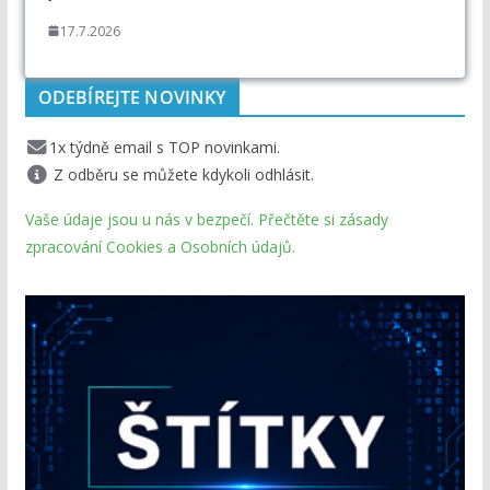
17.7.2026
ODEBÍREJTE NOVINKY
1x týdně email s TOP novinkami.
Z odběru se můžete kdykoli odhlásit.
Vaše údaje jsou u nás v bezpečí. Přečtěte si zásady
zpracování Cookies a Osobních údajů.