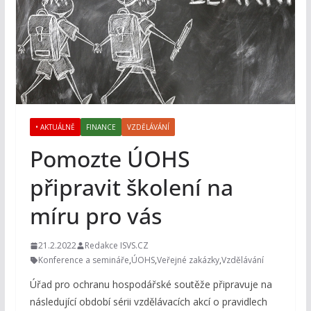
• AKTUÁLNĚ
FINANCE
VZDĚLÁVÁNÍ
Pomozte ÚOHS
připravit školení na
míru pro vás
21.2.2022
Redakce ISVS.CZ
Konference a semináře
,
ÚOHS
,
Veřejné zakázky
,
Vzdělávání
Úřad pro ochranu hospodářské soutěže připravuje na
následující období sérii vzdělávacích akcí o pravidlech