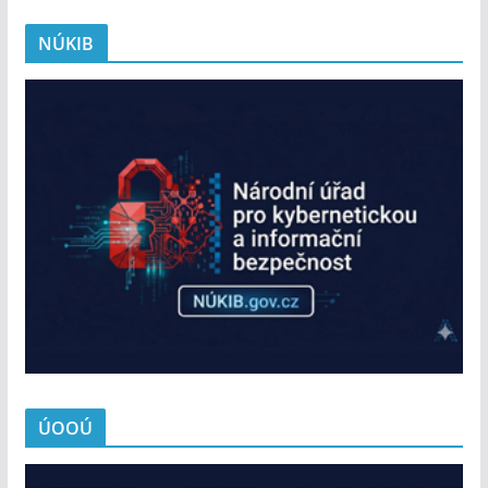
NÚKIB
ÚOOÚ