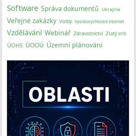
Software
Správa dokumentů
Ukrajina
Veřejné zakázky
Volby
Vysokorychlostní internet
Vzdělávání
Webinář
Zlatý erb
Zdravotnictví
Územní plánování
ÚOOÚ
ÚOHS