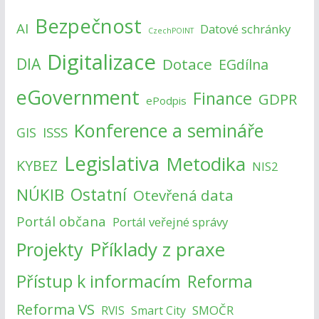
Bezpečnost
AI
Datové schránky
CzechPOINT
Digitalizace
DIA
Dotace
EGdílna
eGovernment
Finance
GDPR
ePodpis
Konference a semináře
ISSS
GIS
Legislativa
Metodika
KYBEZ
NIS2
NÚKIB
Ostatní
Otevřená data
Portál občana
Portál veřejné správy
Příklady z praxe
Projekty
Přístup k informacím
Reforma
Reforma VS
SMOČR
RVIS
Smart City