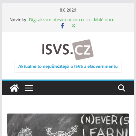
Přeskočit
8.8.2026
na
Novinky:
Digitalizace otevírá novou cestu. Malé obce
obsah
nemusí zanikat, mohou více spolupracovat
DIA: Stát poprvé v historii zapojuje širokou
veřejnost do testování digitálních služeb
DIA: Informační systém dlouhodobého řízení
(ISDŘ) je od července v plném provozu
RVIS – Výbor pro architekturu a řízení ICT
zveřejnil materiály z nového jednání
Informace o obcích vždy po ruce. SMS ČR spouští
novou mobilní aplikaci