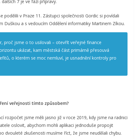
alších 7 je ve fázi přípravy.
se podělili v Praze 11. Zástupci společnosti Gordic si povídali
em Duškou a s vedoucím Oddělení informatiky Martinem Zíkou.
proč jsme o to usilovali – otevřít veřejné finance
rizontu ukázat, kam městská část primárně přesouvá
efitů, o kterém se moc nemluví, je usnadnění kontroly pro
ření veřejnosti tímto způsobem?
í rozpočet jsme měli jasno již v roce 2019, kdy jsme na radnici
tele oslovit, abychom mohli aplikaci jednoduše propojit
o dvouleté zkušenosti musíme říct, že jsme neudělali chybu.