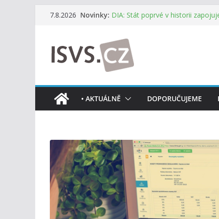
Přeskočit
Novinky:
Digitalizace otevírá novou cestu.
7.8.2026
na
mohou více spolupracovat
DIA: Stát poprvé v historii zapoju
obsah
testování digitálních služeb
DIA: Informační systém dlouhodob
července v plném provozu
RVIS – Výbor pro architekturu a říz
z nového jednání
Informace o obcích vždy po ruce
• AKTUÁLNĚ
DOPORUČUJEME
mobilní aplikaci