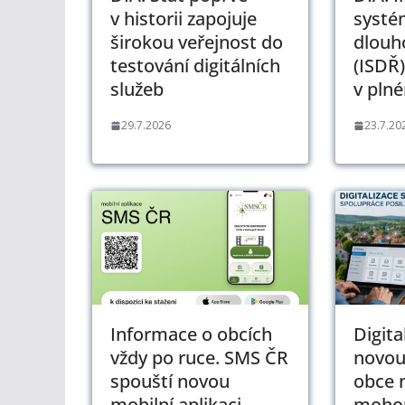
v historii zapojuje
systé
širokou veřejnost do
dlouh
testování digitálních
(ISDŘ)
služeb
v pln
29.7.2026
23.7.20
Informace o obcích
Digita
vždy po ruce. SMS ČR
novou
spouští novou
obce 
mobilní aplikaci
mohou