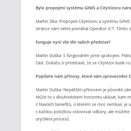
Bylo propojení systému GINIS a CityVizoru náro
Martin Zíka: Propojení CityVizoru a systému GINI
stránce nám velmi pomáhal Operátor ICT. Tímto z
Funguje nyní vše dle vašich představ?
Martin Duška: S fungováním jsme spokojeni. Plánuj
část. Dokážu si představit, že se CityVizor bude ro
Popíšete nám přínosy, které vám zprovoznění C
Martin Duška: Největším přínosem je původní zámě
Může to v dlouhodobém horizontu ukázat, kam mě
z hlavních benefitů, o kterém se moc nemluví, je
s každou položkou oslovovat odbory, ale můžete si
urychlení procesů.