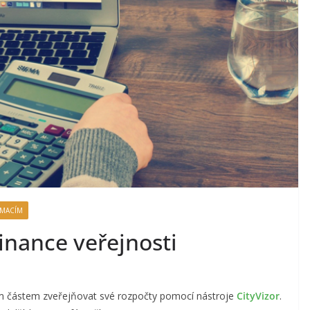
RMACÍM
finance veřejnosti
m částem zveřejňovat své rozpočty pomocí nástroje
CityVizor
.