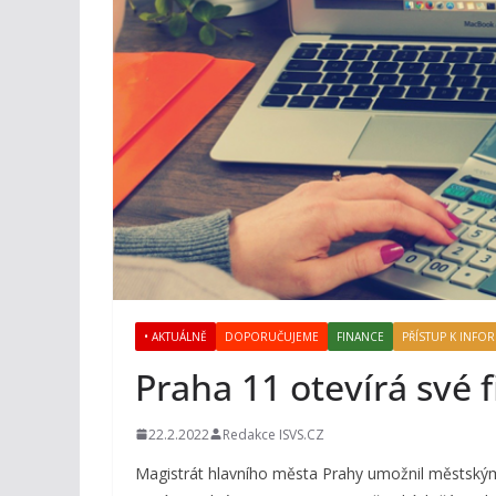
• AKTUÁLNĚ
DOPORUČUJEME
FINANCE
PŘÍSTUP K INFO
Praha 11 otevírá své 
22.2.2022
Redakce ISVS.CZ
Magistrát hlavního města Prahy umožnil městský