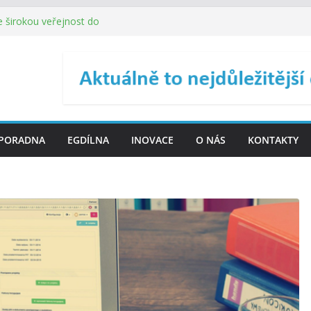
 Malé obce nemusí zanikat,
je širokou veřejnost do
ého řízení (ISDŘ) je od
ení ICT zveřejnil materiály
. SMS ČR spouští novou
PORADNA
EGDÍLNA
INOVACE
O NÁS
KONTAKTY