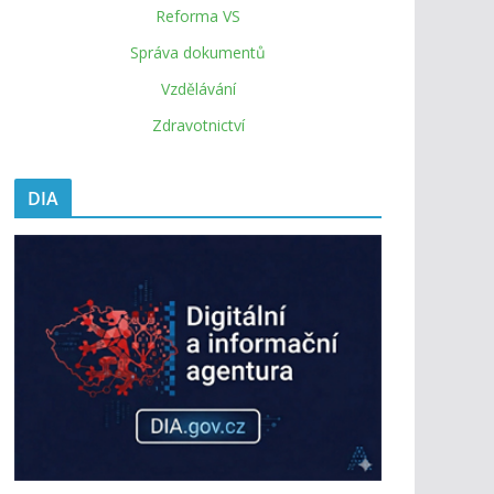
Reforma VS
Správa dokumentů
Vzdělávání
Zdravotnictví
DIA