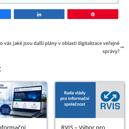
e
Share
Pin
o vás
Jaké jsou další plány v oblasti digitalizace veřejné
správy?
t
Informační
RVIS – Výbor pro