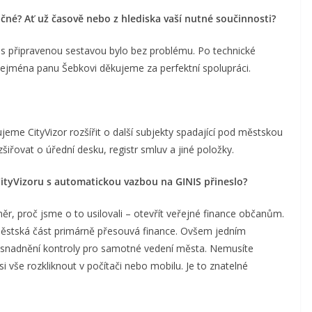
čné? Ať už časově nebo z hlediska vaší nutné součinnosti?
S s připravenou sestavou bylo bez problému. Po technické
ejména panu Šebkovi děkujeme za perfektní spolupráci.
eme CityVizor rozšířit o další subjekty spadající pod městskou
zšiřovat o úřední desku, registr smluv a jiné položky.
ityVizoru s automatickou vazbou na GINIS přineslo?
r, proč jsme o to usilovali – otevřít veřejné finance občanům.
stská část primárně přesouvá finance. Ovšem jedním
 usnadnění kontroly pro samotné vedení města. Nemusíte
 vše rozkliknout v počítači nebo mobilu. Je to znatelné