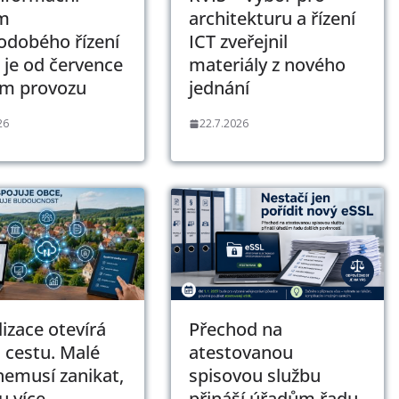
m
architekturu a řízení
odobého řízení
ICT zveřejnil
 je od července
materiály z nového
ém provozu
jednání
26
22.7.2026
lizace otevírá
Přechod na
 cestu. Malé
atestovanou
nemusí zanikat,
spisovou službu
 více
přináší úřadům řadu