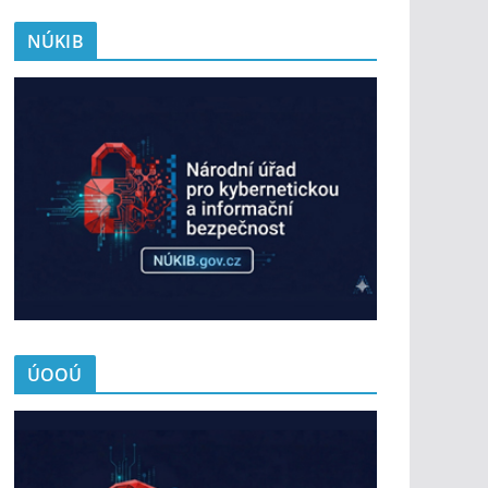
NÚKIB
ÚOOÚ