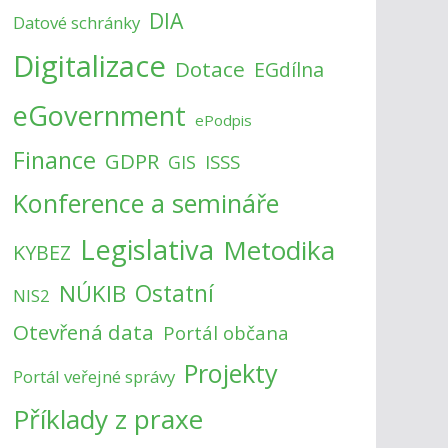
DIA
Datové schránky
Digitalizace
Dotace
EGdílna
eGovernment
ePodpis
Finance
GDPR
ISSS
GIS
Konference a semináře
Legislativa
Metodika
KYBEZ
NÚKIB
Ostatní
NIS2
Otevřená data
Portál občana
Projekty
Portál veřejné správy
Příklady z praxe