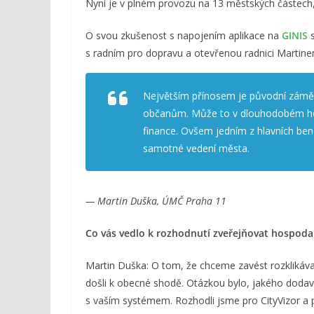
Nyní je v plném provozu na 13 městských částech, d
O svou zkušenost s napojením aplikace na
GINIS
s radním pro dopravu a otevřenou radnici Martin
Největším přínosem je původní záměr, 
občanům. Může to v dlouhodobém ho
finance. Ovšem jedním z hlavních ben
samotné vedení města.
— Martin Duška, ÚMČ Praha 11
Co vás vedlo k rozhodnutí zveřejňovat hospoda
Martin Duška: O tom, že chceme zavést rozklikávac
došli k obecné shodě. Otázkou bylo, jakého dodava
s vaším systémem. Rozhodli jsme pro CityVizor a p