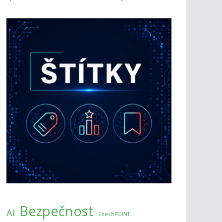
Bezpečnost
AI
CzechPOINT