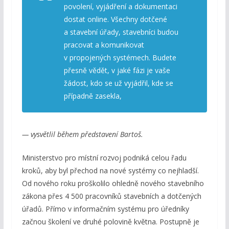
povolení, vyjádření a dokumentaci
dostat online. Všechny dotčené
a stavební úřady, stavebníci budou
pracovat a komunikovat
v propojených systémech. Budete
přesně vědět, v jaké fázi je vaše
žádost, kdo se už vyjádřil, kde se
případně zasekla,
— vysvětlil během představení Bartoš.
Ministerstvo pro místní rozvoj podniká celou řadu
kroků, aby byl přechod na nové systémy co nejhladší.
Od nového roku proškolilo ohledně nového stavebního
zákona přes 4 500 pracovníků stavebních a dotčených
úřadů. Přímo v informačním systému pro úředníky
začnou školení ve druhé polovině května. Postupně je