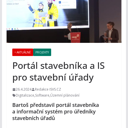
• AKTUÁLNĚ
PROJEKTY
Portál stavebníka a IS
pro stavební úřady
26.4.2024
Redakce ISVS.CZ
Digitalizace
,
Software
,
Územní plánování
Bartoš představil portál stavebníka
a informační systém pro úředníky
stavebních úřadů