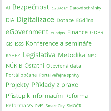
Bezpečnost
AI
Datové schránky
CzechPOINT
Digitalizace
DIA
Dotace
EGdílna
eGovernment
Finance
GDPR
ePodpis
Konference a semináře
ISSS
GIS
Legislativa
Metodika
KYBEZ
NIS2
NÚKIB
Ostatní
Otevřená data
Portál občana
Portál veřejné správy
Příklady z praxe
Projekty
Přístup k informacím
Reforma
Reforma VS
SMOČR
RVIS
Smart City