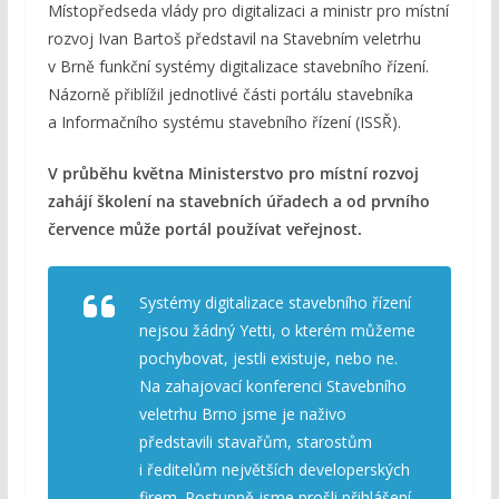
Místopředseda vlády pro digitalizaci a ministr pro místní
rozvoj Ivan Bartoš představil na Stavebním veletrhu
v Brně funkční systémy digitalizace stavebního řízení.
Názorně přiblížil jednotlivé části portálu stavebníka
a Informačního systému stavebního řízení (ISSŘ).
V průběhu května Ministerstvo pro místní rozvoj
zahájí školení na stavebních úřadech a od prvního
července může portál používat veřejnost.
Systémy digitalizace stavebního řízení
nejsou žádný Yetti, o kterém můžeme
pochybovat, jestli existuje, nebo ne.
Na zahajovací konferenci Stavebního
veletrhu Brno jsme je naživo
představili stavařům, starostům
i ředitelům největších developerských
firem. Postupně jsme prošli přihlášení,