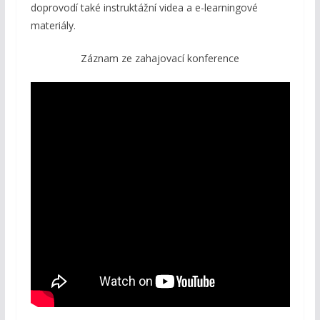
doprovodí také instruktážní videa a e-learningové
materiály.
Záznam ze zahajovací konference