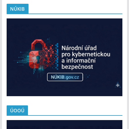
NÚKIB
ÚOOÚ