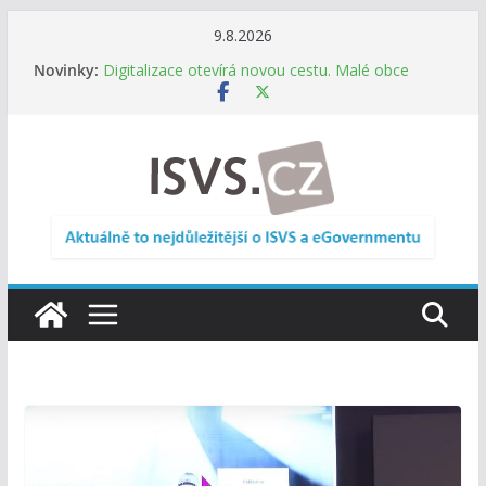
Přeskočit
9.8.2026
Informace o obcích vždy po ruce. SMS ČR spouští
na
Novinky:
novou mobilní aplikaci
obsah
Digitalizace otevírá novou cestu. Malé obce
nemusí zanikat, mohou více spolupracovat
DIA: Stát poprvé v historii zapojuje širokou
veřejnost do testování digitálních služeb
DIA: Informační systém dlouhodobého řízení
(ISDŘ) je od července v plném provozu
RVIS – Výbor pro architekturu a řízení ICT
zveřejnil materiály z nového jednání