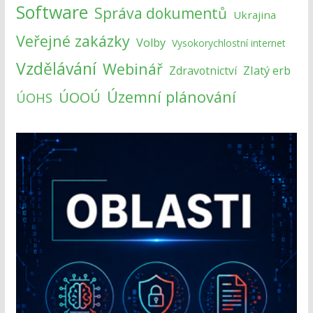
Software
Správa dokumentů
Ukrajina
Veřejné zakázky
Volby
Vysokorychlostní internet
Vzdělávání
Webinář
Zlatý erb
Zdravotnictví
Územní plánování
ÚOOÚ
ÚOHS