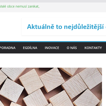
 Malé obce nemusí zanikat,
je širokou veřejnost do
ého řízení (ISDŘ) je od
ení ICT zveřejnil materiály
. SMS ČR spouští novou
PORADNA
EGDÍLNA
INOVACE
O NÁS
KONTAKTY