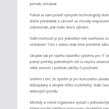
pomalu ořezávat.
Pokud se vám podaří vymyslet technologicky dob
dobře přeskládat a zároveň se chovaly responzivn
zobrazován, pak máte skoro vyhráno.
Další možností je pro jednotlivé role navrhnout zce
očekávání. Toto s sebou však nese poměrně zdlouh
Obvykle tak při návrhu vlastního systému pro IT 
pokrýt potřeby jednotlivých rolí co nejvíce univer
velké starosti z pohledu údržby či používání.
Smířeni s tím, že systém je pro koncového uživatele
těžkopádný a obvykle těžko rozšiřitelný. Stále čas
webových portálu.
Mnohdy si menší organizace vystačí s jednoduch
interní použití nabídnou koncovým uživatelům např