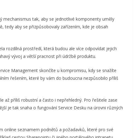
rý mechanismus tak, aby se jednotlivé komponenty uměly
ě, tedy aby se přizpůsobovaly zařízením, kde je obsah
la rozdílná prostředí, která budou ale více odpovídat jejich
avý vývoj a větší pracnost při údržbě produktu.
Service Management skončíte u kompromisu, kdy se snažíte
zálním řešením, které by vám do budoucna nezpůsobilo příliš
 až příliš robustní a často i nepřehledný. Pro řešitele zase
tější je tak snaha o fungování Service Desku na úrovni různých
ým online seznamem podnětů a požadavků, které pro své
íklad cestou Sharepointu či jiného portálového intranetu.