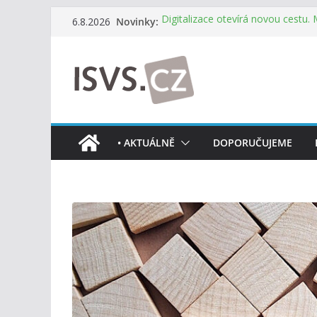
Přeskočit
Novinky:
Digitalizace otevírá novou cestu.
6.8.2026
na
mohou více spolupracovat
DIA: Stát poprvé v historii zapoju
obsah
testování digitálních služeb
DIA: Informační systém dlouhodob
července v plném provozu
RVIS – Výbor pro architekturu a říz
z nového jednání
Informace o obcích vždy po ruce
• AKTUÁLNĚ
DOPORUČUJEME
mobilní aplikaci