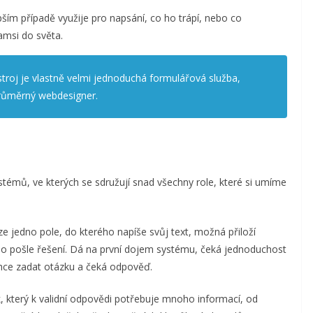
pším případě využije pro napsání, co ho trápí, nebo co
amsi do světa.
stroj je vlastně velmi jednoduchá formulářová služba,
průměrný webdesigner.
stémů, ve kterých se sdružují snad všechny role, které si umíme
ze jedno pole, do kterého napíše svůj text, možná přiloží
bo pošle řešení. Dá na první dojem systému, čeká jednoduchost
 Chce zadat otázku a čeká odpověď.
k, který k validní odpovědi potřebuje mnoho informací, od