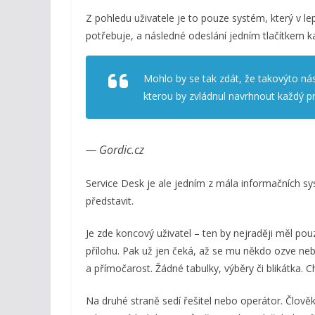
Z pohledu uživatele je to pouze systém, který v le
potřebuje, a následné odeslání jedním tlačítkem k
Mohlo by se tak zdát, že takovýto ná
kterou by zvládnul navrhnout každý 
— Gordic.cz
Service Desk je ale jedním z mála informačních sy
představit.
Je zde koncový uživatel – ten by nejraději měl pou
přílohu. Pak už jen čeká, až se mu někdo ozve ne
a přímočarost. Žádné tabulky, výběry či blikátka.
Na druhé straně sedí řešitel nebo operátor. Člově