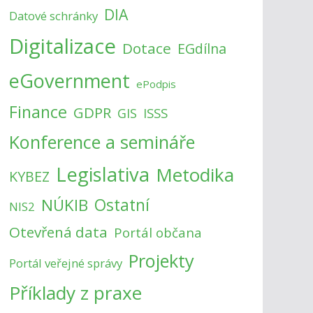
DIA
Datové schránky
Digitalizace
Dotace
EGdílna
eGovernment
ePodpis
Finance
GDPR
ISSS
GIS
Konference a semináře
Legislativa
Metodika
KYBEZ
NÚKIB
Ostatní
NIS2
Otevřená data
Portál občana
Projekty
Portál veřejné správy
Příklady z praxe