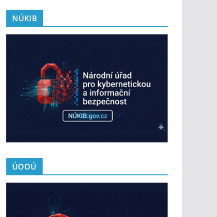
NÚKIB
ÚOOÚ