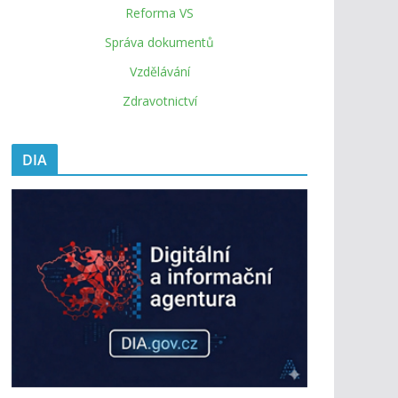
Reforma VS
Správa dokumentů
Vzdělávání
Zdravotnictví
DIA