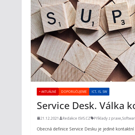
• AKTUÁLNĚ
DOPORUČUJEME
ICT, IS, SW
Service Desk. Válka
21.12.2021
Redakce ISVS.CZ
Příklady z praxe
,
Softwa
Obecná definice Service Desku je jediné kontaktní