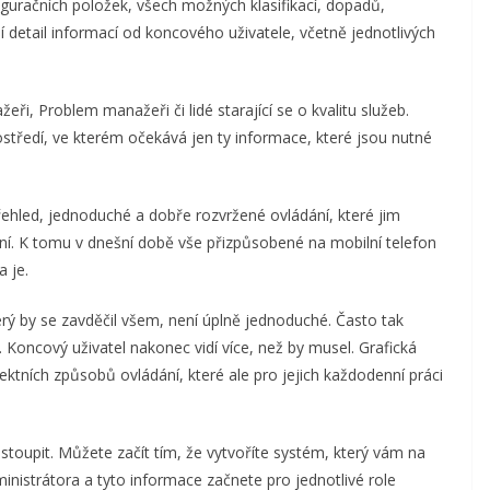
guračních položek, všech možných klasifikací, dopadů,
 detail informací od koncového uživatele, včetně jednotlivých
eři, Problem manažeři či lidé starající se o kvalitu služeb.
středí, ve kterém očekává jen ty informace, které jsou nutné
t přehled, jednoduché a dobře rozvržené ovládání, které jim
ní. K tomu v dnešní době vše přizpůsobené na mobilní telefon
a je.
erý by se zavděčil všem, není úplně jednoduché. Často tak
oncový uživatel nakonec vidí více, než by musel. Grafická
fektních způsobů ovládání, které ale pro jejich každodenní práci
istoupit. Můžete začít tím, že vytvoříte systém, který vám na
nistrátora a tyto informace začnete pro jednotlivé role