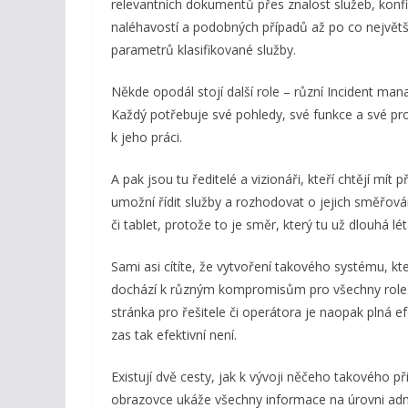
relevantních dokumentů přes znalost služeb, konfi
naléhavostí a podobných případů až po co největší
parametrů klasifikované služby.
Někde opodál stojí další role – různí Incident manaž
Každý potřebuje své pohledy, své funkce a své pro
k jeho práci.
A pak jsou tu ředitelé a vizionáři, kteří chtějí mí
umožní řídit služby a rozhodovat o jejich směřová
či tablet, protože to je směr, který tu už dlouhá lét
Sami asi cítíte, že vytvoření takového systému, kt
dochází k různým kompromisům pro všechny role. K
stránka pro řešitele či operátora je naopak plná e
zas tak efektivní není.
Existují dvě cesty, jak k vývoji něčeho takového př
obrazovce ukáže všechny informace na úrovni admi