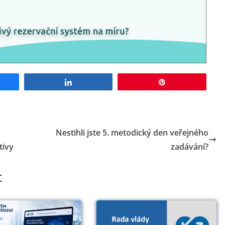
e
Share
Pin
Nestihli jste 5. metodický den veřejného
tivy
zadávání?
t