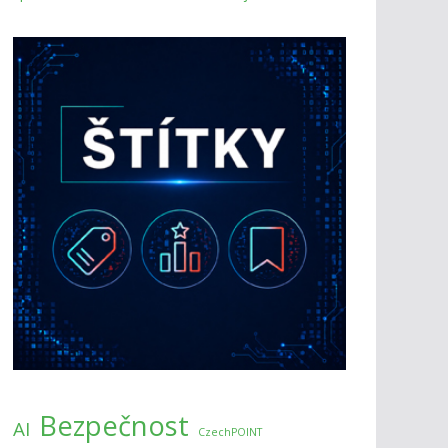
Bezpečnost
AI
CzechPOINT