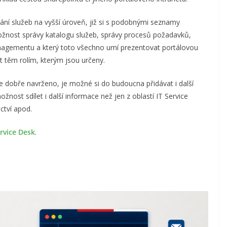
í služeb na vyšší úroveň, již si s podobnými seznamy
ožnost správy katalogu služeb, správy procesů požadavků,
Managementu a který toto všechno umí prezentovat portálovou
it těm rolím, kterým jsou určeny.
je dobře navrženo, je možné si do budoucna přidávat i další
ožnost sdílet i další informace než jen z oblastí IT Service
ctví apod.
rvice Desk
.