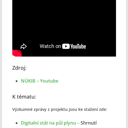
Zdroj:
NÚKIB – Youtube
K tématu:
Výzkumné zprávy z projektu jsou ke stažení zde:
Digitalní stát na půl plynu –
Shrnutí