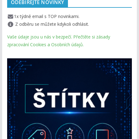
ODEBÍREJTE NOVINKY
1x týdně email s TOP novinkami.
Z odběru se můžete kdykoli odhlásit.
Vaše údaje jsou u nás v bezpečí. Přečtěte si zásady
zpracování Cookies a Osobních údajů.