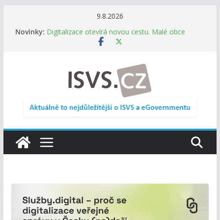
Přeskočit
9.8.2026
na
Novinky:
Digitalizace otevírá novou cestu. Malé obce
obsah
nemusí zanikat, mohou více spolupracovat
DIA: Stát poprvé v historii zapojuje širokou
veřejnost do testování digitálních služeb
DIA: Informační systém dlouhodobého řízení
(ISDŘ) je od července v plném provozu
RVIS – Výbor pro architekturu a řízení ICT
zveřejnil materiály z nového jednání
Informace o obcích vždy po ruce. SMS ČR spouští
novou mobilní aplikaci