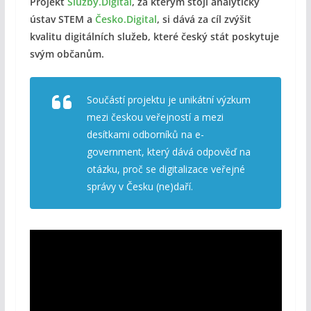
Projekt
Služby.Digital
, za kterým stojí analytický
ústav STEM a
Česko.Digital
, si dává za cíl zvýšit
kvalitu digitálních služeb, které český stát poskytuje
svým občanům.
Součástí projektu je unikátní výzkum
mezi českou veřejností a mezi
desítkami odborníků na e-
government, který dává odpověď na
otázku, proč se digitalizace veřejné
správy v Česku (ne)daří.