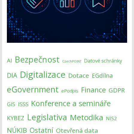
Bezpečnost
AI
Datové schránky
CzechPOINT
Digitalizace
DIA
Dotace
EGdílna
eGovernment
Finance
GDPR
ePodpis
Konference a semináře
ISSS
GIS
Legislativa
Metodika
KYBEZ
NIS2
NÚKIB
Ostatní
Otevřená data