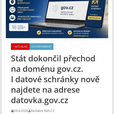
• AKTUÁLNĚ
EGOVERNMENT
Stát dokončil přechod
na doménu gov.cz.
I datové schránky nově
najdete na adrese
datovka.gov.cz
29.6.2026
Redakce ISVS.CZ