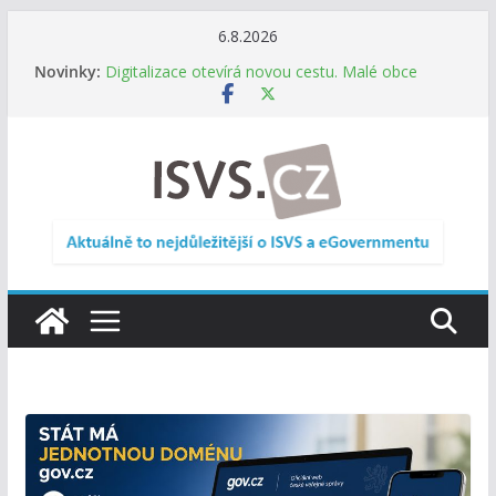
Přeskočit
6.8.2026
na
Novinky:
Digitalizace otevírá novou cestu. Malé obce
obsah
nemusí zanikat, mohou více spolupracovat
DIA: Stát poprvé v historii zapojuje širokou
veřejnost do testování digitálních služeb
DIA: Informační systém dlouhodobého řízení
(ISDŘ) je od července v plném provozu
RVIS – Výbor pro architekturu a řízení ICT
zveřejnil materiály z nového jednání
Informace o obcích vždy po ruce. SMS ČR spouští
novou mobilní aplikaci