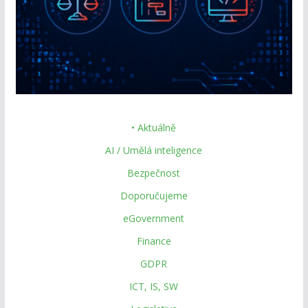
• Aktuálně
AI / Umělá inteligence
Bezpečnost
Doporučujeme
eGovernment
Finance
GDPR
ICT, IS, SW