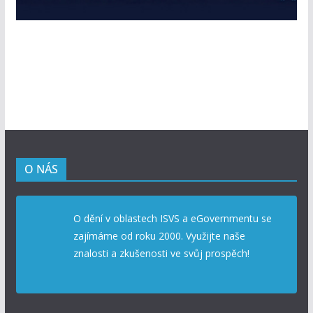
O NÁS
O dění v oblastech ISVS a eGovernmentu se
zajímáme od roku 2000. Využijte naše
znalosti a zkušenosti ve svůj prospěch!