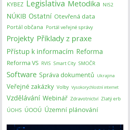
Legislativa
Metodika
KYBEZ
NIS2
NÚKIB
Ostatní
Otevřená data
Portál občana
Portál veřejné správy
Příklady z praxe
Projekty
Přístup k informacím
Reforma
Reforma VS
SMOČR
RVIS
Smart City
Software
Správa dokumentů
Ukrajina
Veřejné zakázky
Volby
Vysokorychlostní internet
Vzdělávání
Webinář
Zlatý erb
Zdravotnictví
Územní plánování
ÚOOÚ
ÚOHS