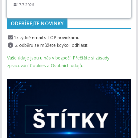
17.7.2026
ODEBÍREJTE NOVINKY
1x týdně email s TOP novinkami.
Z odběru se můžete kdykoli odhlásit.
Vaše údaje jsou u nás v bezpečí. Přečtěte si zásady
zpracování Cookies a Osobních údajů.