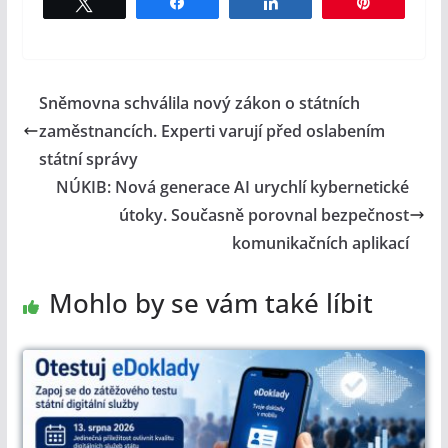
Tweet
Share
Share
Pin
Sněmovna schválila nový zákon o státních
zaměstnancích. Experti varují před oslabením
státní správy
NÚKIB: Nová generace AI urychlí kybernetické
útoky. Současně porovnal bezpečnost
komunikačních aplikací
Mohlo by se vám také líbit