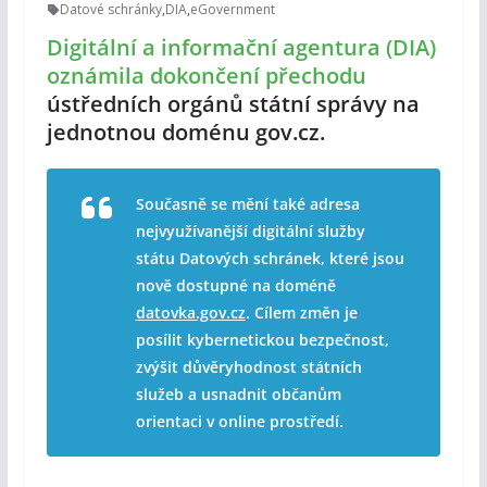
Datové schránky
,
DIA
,
eGovernment
Digitální a informační agentura (DIA)
oznámila dokončení přechodu
ústředních orgánů státní správy na
jednotnou doménu gov.cz.
Současně se mění také adresa
nejvyužívanější digitální služby
státu Datových schránek, které jsou
nově dostupné na doméně
datovka.gov.cz
. Cílem změn je
posílit kybernetickou bezpečnost,
zvýšit důvěryhodnost státních
služeb a usnadnit občanům
orientaci v online prostředí.