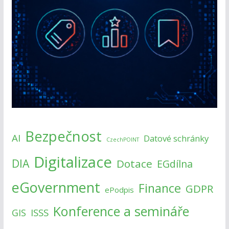
Bezpečnost
AI
Datové schránky
CzechPOINT
Digitalizace
DIA
Dotace
EGdílna
eGovernment
Finance
GDPR
ePodpis
Konference a semináře
ISSS
GIS