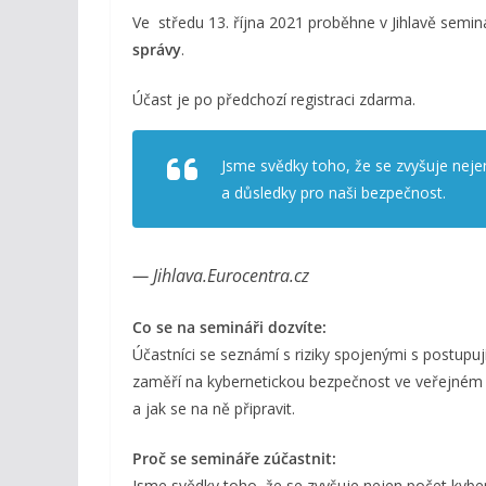
Ve středu 13. října 2021 proběhne v Jihlavě semi
správy
.
Účast je po předchozí registraci zdarma.
Jsme svědky toho, že se zvyšuje nejen
a důsledky pro naši bezpečnost.
— Jihlava.Eurocentra.cz
Co se na semináři dozvíte:
Účastníci se seznámí s riziky spojenými s postupuj
zaměří na kybernetickou bezpečnost ve veřejném se
a jak se na ně připravit.
Proč se semináře zúčastnit:
Jsme svědky toho, že se zvyšuje nejen počet kybern