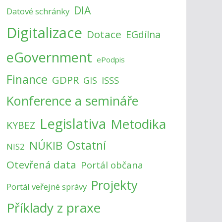
DIA
Datové schránky
Digitalizace
Dotace
EGdílna
eGovernment
ePodpis
Finance
GDPR
ISSS
GIS
Konference a semináře
Legislativa
Metodika
KYBEZ
NÚKIB
Ostatní
NIS2
Otevřená data
Portál občana
Projekty
Portál veřejné správy
Příklady z praxe