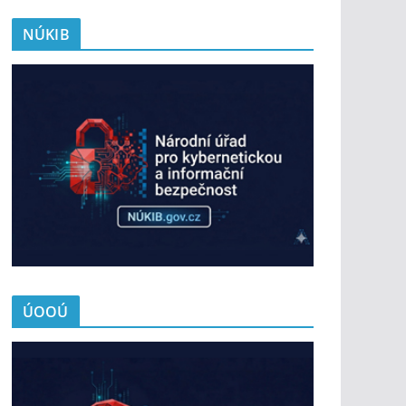
NÚKIB
ÚOOÚ