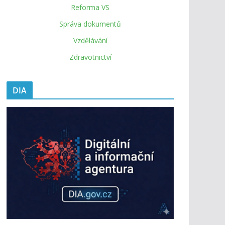
Reforma VS
Správa dokumentů
Vzdělávání
Zdravotnictví
DIA