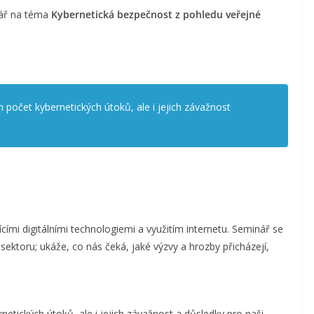
nář na téma
Kybernetická bezpečnost z pohledu veřejné
 počet kybernetických útoků, ale i jejich závažnost
ícími digitálními technologiemi a využitím internetu. Seminář se
ktoru; ukáže, co nás čeká, jaké výzvy a hrozby přicházejí,
etických útoků, ale i jejich závažnost a důsledky pro naši