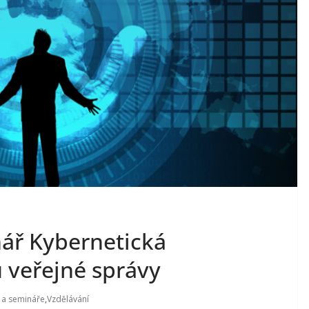
nář Kybernetická
 veřejné správy
 a semináře
,
Vzdělávání