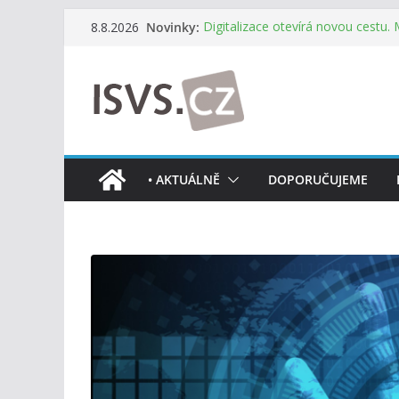
Přeskočit
Novinky:
Digitalizace otevírá novou cestu.
8.8.2026
na
mohou více spolupracovat
DIA: Stát poprvé v historii zapoju
obsah
testování digitálních služeb
DIA: Informační systém dlouhodob
července v plném provozu
RVIS – Výbor pro architekturu a říz
z nového jednání
Informace o obcích vždy po ruce
• AKTUÁLNĚ
DOPORUČUJEME
mobilní aplikaci