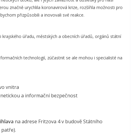
erou značně urychlila koronavirová krize, rozšířila možnosti pro
bychom přizpůsobili a inovovali své reakce.
i krajského úřadu, městských a obecních úřadů, orgánů státní
ormačních technologií, zúčastnit se ale mohou i specialisté na
vo vnitra
rnetickou a informační bezpečnost
Jihlava
na adrese Fritzova 4 v budově Státního
patře).