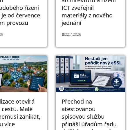
m
architekturu a řízení
odobého řízení
ICT zveřejnil
 je od července
materiály z nového
ém provozu
jednání
26
22.7.2026
lizace otevírá
Přechod na
 cestu. Malé
atestovanou
nemusí zanikat,
spisovou službu
 více
přináší úřadům řadu