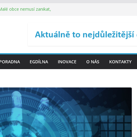
 Malé obce nemusí zanikat,
je širokou veřejnost do
ého řízení (ISDŘ) je od
ení ICT zveřejnil materiály
. SMS ČR spouští novou
PORADNA
EGDÍLNA
INOVACE
O NÁS
KONTAKTY