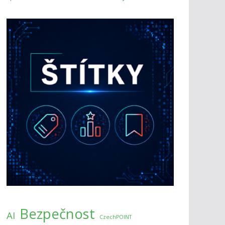
Bezpečnost
AI
CzechPOINT