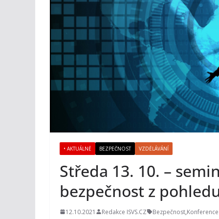
• AKTUÁLNĚ
BEZPEČNOST
VZDĚLÁVÁNÍ
Středa 13. 10. – semi
bezpečnost z pohledu
12.10.2021
Redakce ISVS.CZ
Bezpečnost
,
Konference