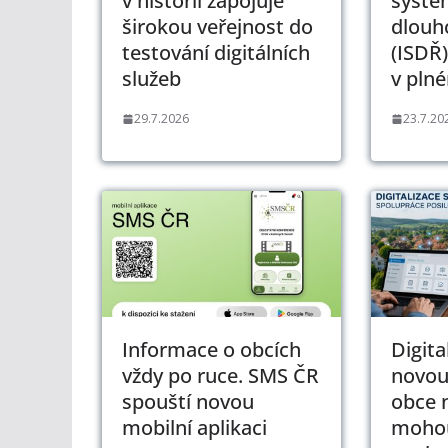
v historii zapojuje
systé
širokou veřejnost do
dlouh
testování digitálních
(ISDŘ)
služeb
v pln
29.7.2026
23.7.20
Informace o obcích
Digita
vždy po ruce. SMS ČR
novou
spouští novou
obce 
mobilní aplikaci
mohou