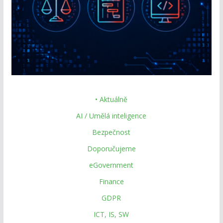
• Aktuálně
AI / Umělá inteligence
Bezpečnost
Doporučujeme
eGovernment
Finance
GDPR
ICT, IS, SW