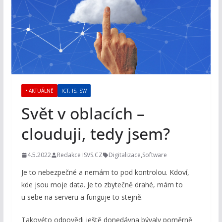
• AKTUÁLNĚ
ICT, IS, SW
Svět v oblacích –
clouduji, tedy jsem?
4.5.2022
Redakce ISVS.CZ
Digitalizace
,
Software
Je to nebezpečné a nemám to pod kontrolou. Kdoví,
kde jsou moje data. Je to zbytečně drahé, mám to
u sebe na serveru a funguje to stejně.
Takovéto odpovědi ještě donedávna bývaly poměrně