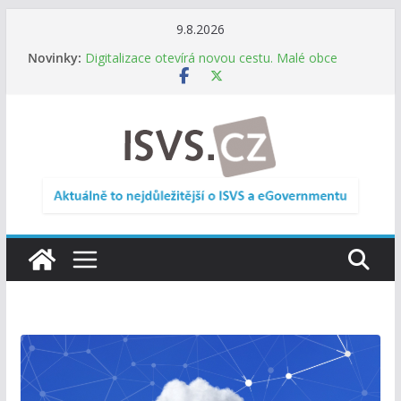
Přeskočit
9.8.2026
Informace o obcích vždy po ruce. SMS ČR spouští
na
Novinky:
novou mobilní aplikaci
obsah
Digitalizace otevírá novou cestu. Malé obce
nemusí zanikat, mohou více spolupracovat
DIA: Stát poprvé v historii zapojuje širokou
veřejnost do testování digitálních služeb
DIA: Informační systém dlouhodobého řízení
(ISDŘ) je od července v plném provozu
RVIS – Výbor pro architekturu a řízení ICT
zveřejnil materiály z nového jednání