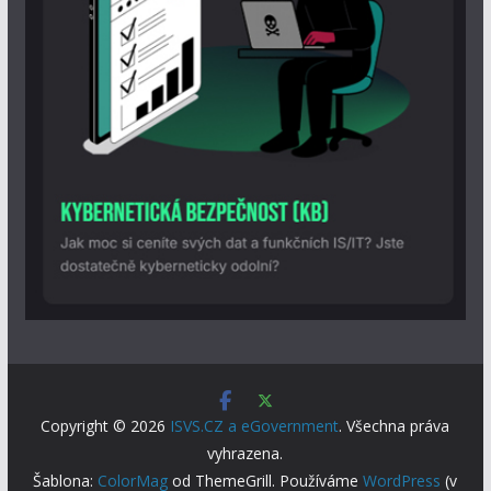
Copyright © 2026
ISVS.CZ a eGovernment
. Všechna práva
vyhrazena.
Šablona:
ColorMag
od ThemeGrill. Používáme
WordPress
(v