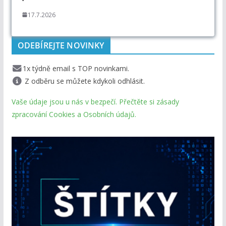
17.7.2026
ODEBÍREJTE NOVINKY
1x týdně email s TOP novinkami.
Z odběru se můžete kdykoli odhlásit.
Vaše údaje jsou u nás v bezpečí. Přečtěte si zásady
zpracování Cookies a Osobních údajů.