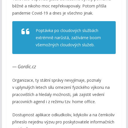
běžné a nikoho moc nepřekvapovaly. Potom přišla
pandemie Covid-19 a dnes je všechno jinak.
Poptávka po cloudových službách
extrémně narůstá, zažíváme boom
všemožných cloudových služeb.
— Gordic.cz
Organizace, ty státní správy nevyjímaje, poznaly
v uplynulých letech sílu omezení fyzického výkonu na
pracovištích a hledaly možnosti, jak zajistit vedení
pracovních agend i z režimu tzv. home office.
Dostupnost aplikace odkudkoliv, kdykoliv a na čemkoliv
přineslo nejednu výzvu pro poskytovatele informačních