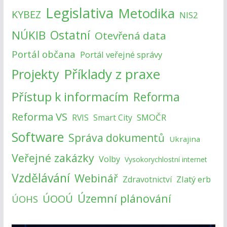
Legislativa
Metodika
KYBEZ
NIS2
NÚKIB
Ostatní
Otevřená data
Portál občana
Portál veřejné správy
Příklady z praxe
Projekty
Přístup k informacím
Reforma
Reforma VS
SMOČR
RVIS
Smart City
Software
Správa dokumentů
Ukrajina
Veřejné zakázky
Volby
Vysokorychlostní internet
Vzdělávání
Webinář
Zlatý erb
Zdravotnictví
Územní plánování
ÚOOÚ
ÚOHS