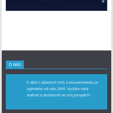
O NÁS
O dění v oblastech ISVS a eGovernmentu se
zajímáme od roku 2000. Využijte naše
znalosti a zkušenosti ve svůj prospěch!