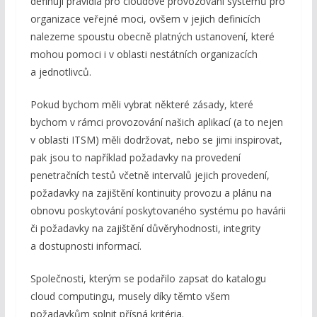
definují pravidla pro cloudové provozování systémů pro
organizace veřejné moci, ovšem v jejich definicích
nalezeme spoustu obecně platných ustanovení, které
mohou pomoci i v oblasti nestátních organizacích
a jednotlivců.
Pokud bychom měli vybrat některé zásady, které
bychom v rámci provozování našich aplikací (a to nejen
v oblasti ITSM) měli dodržovat, nebo se jimi inspirovat,
pak jsou to například požadavky na provedení
penetračních testů včetně intervalů jejich provedení,
požadavky na zajištění kontinuity provozu a plánu na
obnovu poskytování poskytovaného systému po havárii
či požadavky na zajištění důvěryhodnosti, integrity
a dostupnosti informací.
Společnosti, kterým se podařilo zapsat do katalogu
cloud computingu, musely díky těmto všem
požadavkům splnit přísná kritéria.