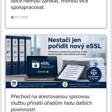
obce nemusí zanikat, mohou více
spolupracovat
20.7.2026
Přechod na atestovanou spisovou
službu přináší úřadům řadu dalších
povinností