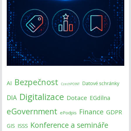
Bezpečnost
AI
Datové schránky
CzechPOINT
Digitalizace
DIA
Dotace
EGdílna
eGovernment
Finance
GDPR
ePodpis
Konference a semináře
ISSS
GIS