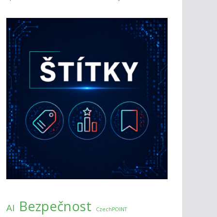
Bezpečnost
AI
CzechPOINT