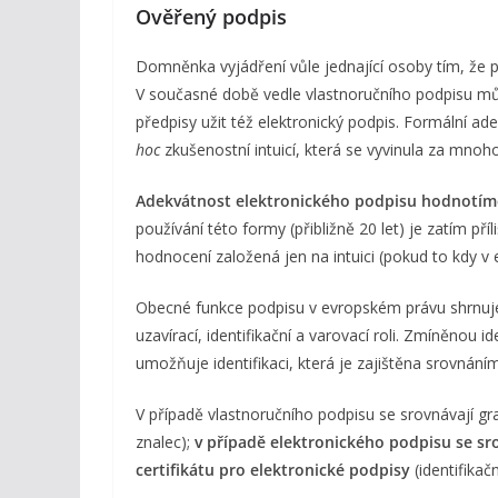
Ověřený podpis
Domněnka vyjádření vůle jednající osoby tím, že p
V současné době vedle vlastnoručního podpisu mů
předpisy užit též elektronický podpis. Formální 
hoc
zkušenostní intuicí, která se vyvinula za mnoho 
Adekvátnost elektronického podpisu hodnotíme
používání této formy (přibližně 20 let) je zatím př
hodnocení založená jen na intuici (pokud to kdy 
Obecné funkce podpisu v evropském právu shrnuje
uzavírací, identifikační a varovací roli. Zmíněnou i
umožňuje identifikaci, která je zajištěna srovnání
V případě vlastnoručního podpisu se srovnávají gr
znalec);
v případě elektronického podpisu se sr
certifikátu pro elektronické podpisy
(identifikačn