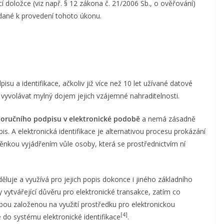
doložce (viz např. § 12 zákona č. 21/2006 Sb., o ověřování)
ané k provedení tohoto úkonu.
su a identifikace, ačkoliv již více než 10 let užívané datové
vyvolávat mylný dojem jejich vzájemné nahraditelnosti.
tnoručního podpisu v elektronické podobě
a nemá zásadně
pis. A elektronická identifikace je alternativou procesu prokázání
ěnkou vyjádřením vůle osoby, která se prostřednictvím ní
ěluje a využívá pro jejich popis dokonce i jiného základního
by vytvářející důvěru pro elektronické transakce, zatím co
užbou založenou na využití prostředku pro elektronickou
[4]
é do systému elektronické identifikace
.