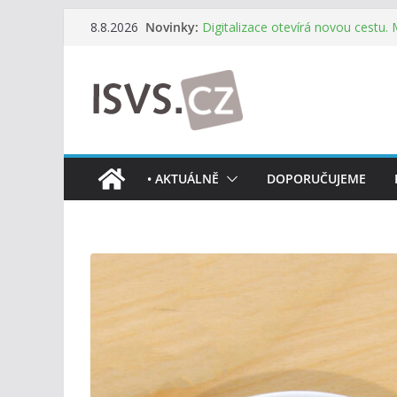
Přeskočit
Novinky:
Digitalizace otevírá novou cestu.
8.8.2026
na
mohou více spolupracovat
DIA: Stát poprvé v historii zapoju
obsah
testování digitálních služeb
DIA: Informační systém dlouhodob
července v plném provozu
RVIS – Výbor pro architekturu a říz
z nového jednání
Informace o obcích vždy po ruce
• AKTUÁLNĚ
DOPORUČUJEME
mobilní aplikaci