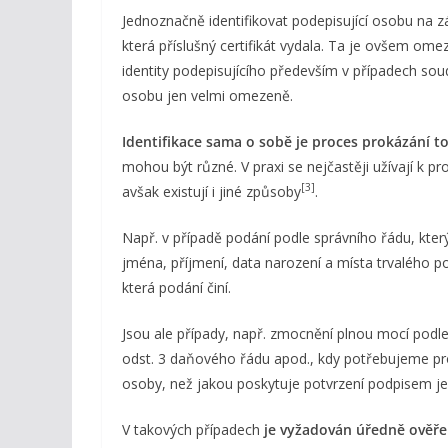
Jednoznačně identifikovat podepisující osobu na zá
která příslušný certifikát vydala. Ta je ovšem om
identity podepisujícího především v případech soud
osobu jen velmi omezeně.
Identifikace sama o sobě je proces prokázání to
mohou být různé. V praxi se nejčastěji užívají k pr
[3]
avšak existují i jiné způsoby
.
Např. v případě podání podle správního řádu, který
jména, příjmení, data narození a místa trvalého p
která podání činí.
Jsou ale případy, např. zmocnění plnou mocí podle 
odst. 3 daňového řádu apod., kdy potřebujeme pro p
osoby, než jakou poskytuje potvrzení podpisem je
V takových případech
je vyžadován úředně ověře