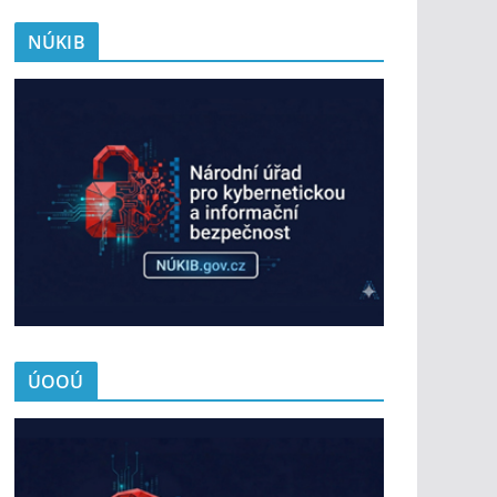
NÚKIB
ÚOOÚ