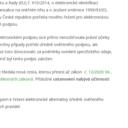
 a Rady (EU) č. 910/2014, o elektronické identifikaci
ransakce na vnitřním trhu a o zrušení směrnice 1999/93/ES,
v České republice potřeba nového řešení pro elektronickou
é podpisu.
ektronickém podpisu sice přímo nerozšiřovala právní účinky
echny případy potřeb úředně ověřeného podpisu, ale
se toto dovozovalo za podmínky uvedení specifického údaje,
němž byl tento podpis založen.
se hledala nová cesta, kterou přinesl až zákon
č. 12/2020 Sb.,
 některých zákonů
. Příslušné
ustanovení nabývá účinnosti
upem k řešení elektronické alternativy úředně ověřeného
h pravidel.