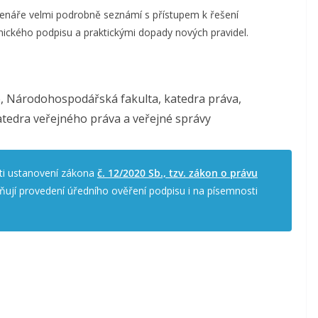
čtenáře velmi podrobně seznámí s přístupem k řešení
nického podpisu a praktickými dopady nových pravidel.
e, Národohospodářská fakulta, katedra práva,
Katedra veřejného práva a veřejné správy
sti ustanovení zákona
č. 12/2020 Sb., tzv. zákon o právu
ňují provedení úředního ověření podpisu i na písemnosti