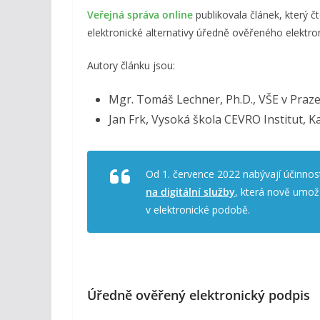
Veřejná správa online
publikovala článek, který 
elektronické alternativy úředně ověřeného elektro
Autory článku jsou:
Mgr. Tomáš Lechner, Ph.D., VŠE v Praz
Jan Frk, Vysoká škola CEVRO Institut, 
Od 1. července 2022 nabývají účinno
na digitální služby
, která nově umož
v elektronické podobě.
Úředně ověřený elektronický podpis