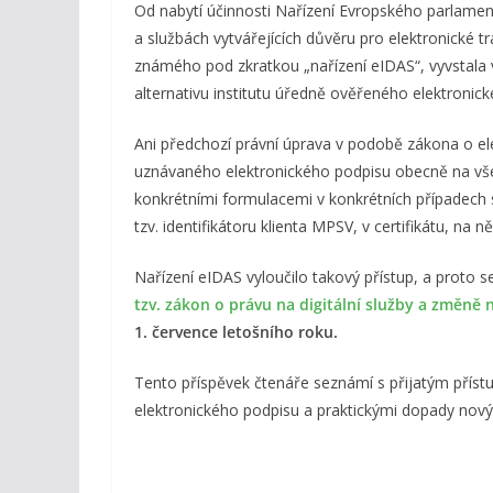
Od nabytí účinnosti Nařízení Evropského parlamentu
a službách vytvářejících důvěru pro elektronické t
známého pod zkratkou „nařízení eIDAS“, vyvstala 
alternativu institutu úředně ověřeného elektronick
Ani předchozí právní úprava v podobě zákona o el
uznávaného elektronického podpisu obecně na vš
konkrétními formulacemi v konkrétních případech 
tzv. identifikátoru klienta MPSV, v certifikátu, na 
Nařízení eIDAS vyloučilo takový přístup, a proto 
tzv. zákon o právu na digitální služby a změně
1. července letošního roku.
Tento příspěvek čtenáře seznámí s přijatým příst
elektronického podpisu a praktickými dopady novýc