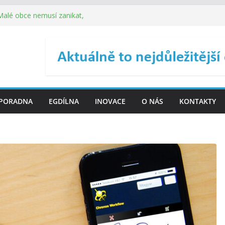
 Malé obce nemusí zanikat,
je širokou veřejnost do
ého řízení (ISDŘ) je od
ení ICT zveřejnil materiály
. SMS ČR spouští novou
PORADNA
EGDÍLNA
INOVACE
O NÁS
KONTAKTY