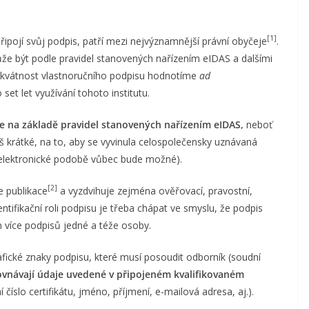
[1]
řipojí svůj podpis, patří mezi nejvýznamnější právní obyčeje
.
že být podle pravidel stanovených nařízením eIDAS a dalšími
adekvátnost vlastnoručního podpisu hodnotíme
ad
set let využívání tohoto institutu.
 na základě pravidel stanovených nařízením eIDAS,
neboť
íliš krátké, na to, aby se vyvinula celospolečensky uznávaná
v elektronické podobě vůbec bude možné).
[2]
 publikace
a vyzdvihuje zejména ověřovací, pravostní,
dentifikační roli podpisu je třeba chápat ve smyslu, že podpis
m více podpisů jedné a téže osoby.
afické znaky podpisu, které musí posoudit odborník (soudní
ovnávají údaje uvedené v připojeném kvalifikovaném
í číslo certifikátu, jméno, příjmení, e-mailová adresa, aj.).