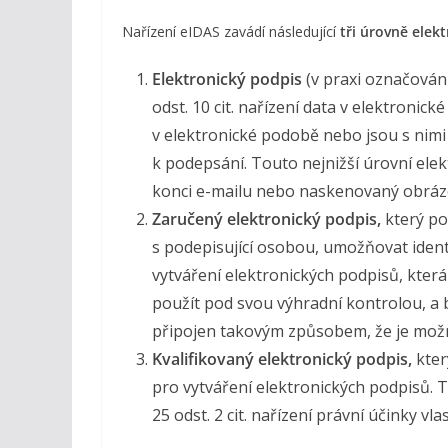
Nařízení eIDAS zavádí následující
tři úrovně elek
Elektronický podpis
(v praxi označován z
odst. 10 cit. nařízení data v elektronic
v elektronické podobě nebo jsou s nimi
k podepsání. Touto nejnižší úrovní el
konci e-mailu nebo naskenovaný obráz
Zaručený elektronický podpis,
který pod
s podepisující osobou, umožňovat identi
vytváření elektronických podpisů, kter
použít pod svou výhradní kontrolou, a
připojen takovým způsobem, že je možné
Kvalifikovaný elektronický podpis,
kter
pro vytváření elektronických podpisů. T
25 odst. 2 cit. nařízení právní účinky v