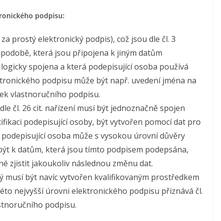
tronického podpisu:
a prostý elektronický podpis), což jsou dle čl. 3
ké podobě, která jsou připojena k jiným datům
 logicky spojena a která podepisující osoba používá
ektronického podpisu může být např. uvedení jména na
ek vlastnoručního podpisu.
le čl. 26 cit. nařízení musí být jednoznačně spojen
fikaci podepisující osoby, být vytvořen pomocí dat pro
á podepisující osoba může s vysokou úrovní důvěry
 být k datům, která jsou tímto podpisem podepsána,
 zjistit jakoukoliv následnou změnu dat.
ý musí být navíc vytvořen kvalifikovaným prostředkem
éto nejvyšší úrovni elektronického podpisu přiznává čl.
lastnoručního podpisu.