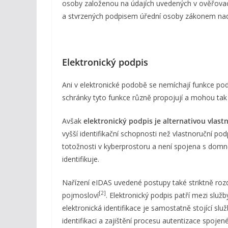
osoby založenou na údajích uvedených v ověřovací 
a stvrzených podpisem úřední osoby zákonem nad
Elektronický podpis
Ani v elektronické podobě se nemíchají funkce podpi
schránky tyto funkce různě propojují a mohou tak 
Avšak
elektronický podpis je alternativou vlas
vyšší identifikační schopnosti než vlastnoruční pod
totožnosti v kyberprostoru a není spojena s domn
identifikuje.
Nařízení eIDAS uvedené postupy také striktně rozd
[2]
pojmosloví
. Elektronický podpis patří mezi služ
elektronická identifikace je samostatně stojící sl
identifikaci a zajištění procesu autentizace spojen