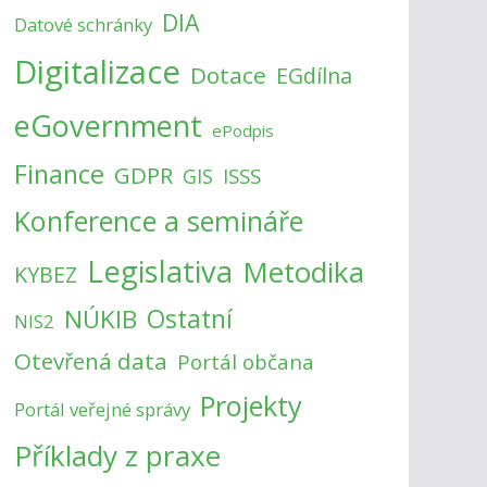
DIA
Datové schránky
Digitalizace
Dotace
EGdílna
eGovernment
ePodpis
Finance
GDPR
ISSS
GIS
Konference a semináře
Legislativa
Metodika
KYBEZ
NÚKIB
Ostatní
NIS2
Otevřená data
Portál občana
Projekty
Portál veřejné správy
Příklady z praxe