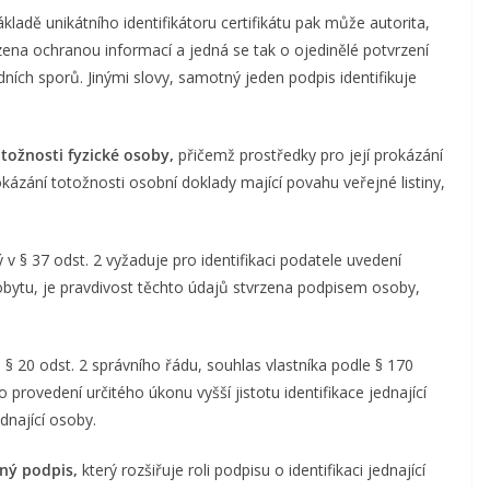
kladě unikátního identifikátoru certifikátu pak může autorita,
ezena ochranou informací a jedná se tak o ojedinělé potvrzení
ních sporů. Jinými slovy, samotný jeden podpis identifikuje
tožnosti fyzické osoby,
přičemž prostředky pro její prokázání
okázání totožnosti osobní doklady mající povahu veřejné listiny,
 v § 37 odst. 2 vyžaduje pro identifikaci podatele uvedení
obytu, je pravdivost těchto údajů stvrzena podpisem osoby,
§ 20 odst. 2 správního řádu, souhlas vlastníka podle § 170
rovedení určitého úkonu vyšší jistotu identifikace jednající
dnající osoby.
ný podpis,
který rozšiřuje roli podpisu o identifikaci jednající