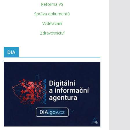
Reforma VS
Správa dokumentů
Vzdělávání
Zdravotnictví
DIA