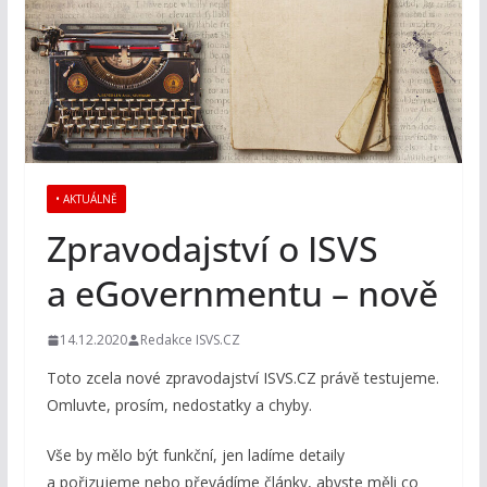
• AKTUÁLNĚ
Zpravodajství o ISVS
a eGovernmentu – nově
14.12.2020
Redakce ISVS.CZ
Toto zcela nové zpravodajství ISVS.CZ právě testujeme.
Omluvte, prosím, nedostatky a chyby.
Vše by mělo být funkční, jen ladíme detaily
a pořizujeme nebo převádíme články, abyste měli co