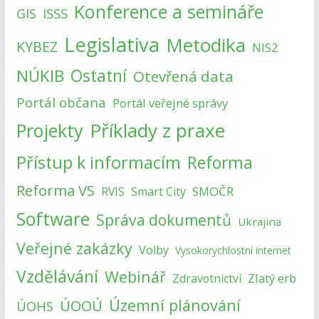
Konference a semináře
ISSS
GIS
Legislativa
Metodika
KYBEZ
NIS2
NÚKIB
Ostatní
Otevřená data
Portál občana
Portál veřejné správy
Příklady z praxe
Projekty
Přístup k informacím
Reforma
Reforma VS
SMOČR
RVIS
Smart City
Software
Správa dokumentů
Ukrajina
Veřejné zakázky
Volby
Vysokorychlostní internet
Vzdělávání
Webinář
Zlatý erb
Zdravotnictví
Územní plánování
ÚOOÚ
ÚOHS