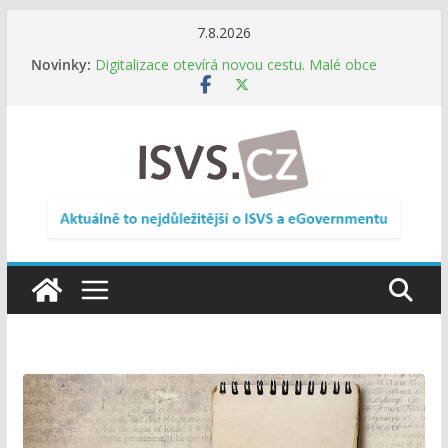
Přeskočit
7.8.2026
na
Novinky:
Digitalizace otevírá novou cestu. Malé obce
obsah
nemusí zanikat, mohou více spolupracovat
DIA: Stát poprvé v historii zapojuje širokou
veřejnost do testování digitálních služeb
DIA: Informační systém dlouhodobého řízení
(ISDŘ) je od července v plném provozu
RVIS – Výbor pro architekturu a řízení ICT
zveřejnil materiály z nového jednání
Informace o obcích vždy po ruce. SMS ČR spouští
novou mobilní aplikaci