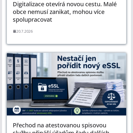
Digitalizace otevírá novou cestu. Malé
obce nemusí zanikat, mohou více
spolupracovat
20.7.2026
Přechod na atestovanou spisovou
službu přináší úřadům řadu dalších