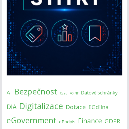
Bezpečnost
AI
Datové schránky
CzechPOINT
Digitalizace
DIA
Dotace
EGdílna
eGovernment
Finance
GDPR
ePodpis