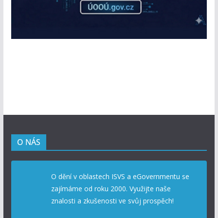
O NÁS
O dění v oblastech ISVS a eGovernmentu se
zajímáme od roku 2000. Využijte naše
znalosti a zkušenosti ve svůj prospěch!