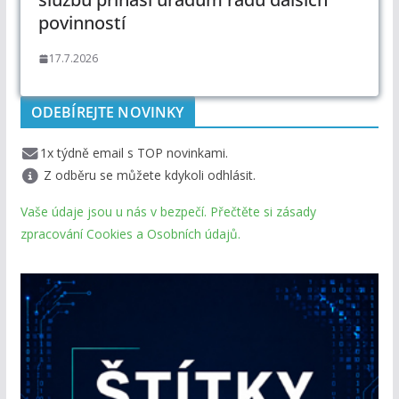
povinností
17.7.2026
ODEBÍREJTE NOVINKY
1x týdně email s TOP novinkami.
Z odběru se můžete kdykoli odhlásit.
Vaše údaje jsou u nás v bezpečí. Přečtěte si zásady
zpracování Cookies a Osobních údajů.