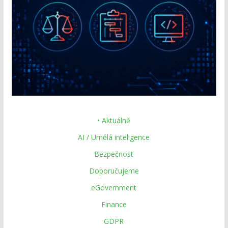
• Aktuálně
AI / Umělá inteligence
Bezpečnost
Doporučujeme
eGovernment
Finance
GDPR