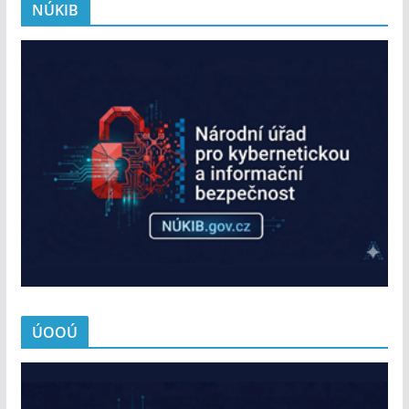
NÚKIB
ÚOOÚ