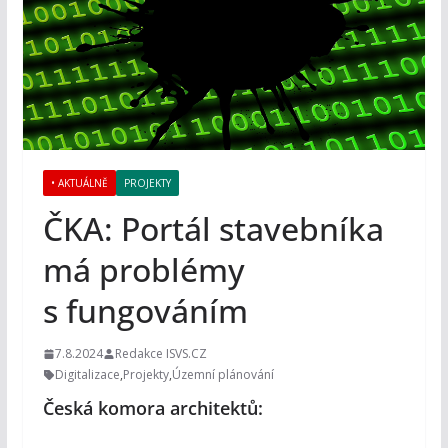
• AKTUÁLNĚ
PROJEKTY
ČKA: Portál stavebníka
má problémy
s fungováním
7.8.2024
Redakce ISVS.CZ
Digitalizace
,
Projekty
,
Územní plánování
Česká komora architektů: