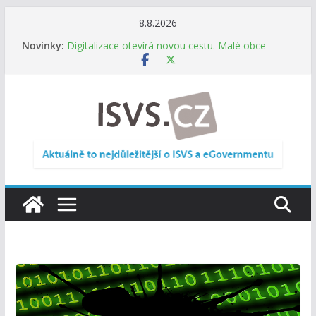
Přeskočit
8.8.2026
na
Novinky:
Digitalizace otevírá novou cestu. Malé obce
obsah
nemusí zanikat, mohou více spolupracovat
DIA: Stát poprvé v historii zapojuje širokou
veřejnost do testování digitálních služeb
DIA: Informační systém dlouhodobého řízení
(ISDŘ) je od července v plném provozu
RVIS – Výbor pro architekturu a řízení ICT
zveřejnil materiály z nového jednání
Informace o obcích vždy po ruce. SMS ČR spouští
novou mobilní aplikaci