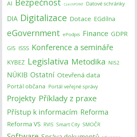
Bezpečnost
AI
Datové schránky
CzechPOINT
Digitalizace
DIA
Dotace
EGdílna
eGovernment
Finance
GDPR
ePodpis
Konference a semináře
ISSS
GIS
Legislativa
Metodika
KYBEZ
NIS2
NÚKIB
Ostatní
Otevřená data
Portál občana
Portál veřejné správy
Příklady z praxe
Projekty
Přístup k informacím
Reforma
Reforma VS
SMOČR
RVIS
Smart City
Software
Správa dokumentů