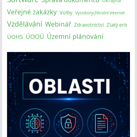
Ukrajina
Veřejné zakázky
Volby
Vysokorychlostní internet
Vzdělávání
Webinář
Zlatý erb
Zdravotnictví
Územní plánování
ÚOOÚ
ÚOHS