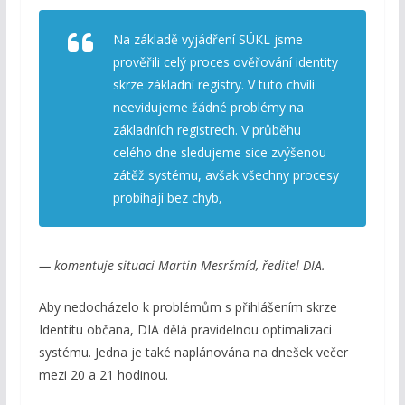
Na základě vyjádření SÚKL jsme
prověřili celý proces ověřování identity
skrze základní registry. V tuto chvíli
neevidujeme žádné problémy na
základních registrech. V průběhu
celého dne sledujeme sice zvýšenou
zátěž systému, avšak všechny procesy
probíhají bez chyb,
— komentuje situaci Martin Mesršmíd, ředitel DIA.
Aby nedocházelo k problémům s přihlášením skrze
Identitu občana, DIA dělá pravidelnou optimalizaci
systému. Jedna je také naplánována na dnešek večer
mezi 20 a 21 hodinou.