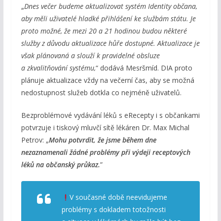
„
Dnes večer budeme aktualizovat systém Identity občana,
aby měli uživatelé hladké přihlášení ke službám státu. Je
proto možné, že mezi 20 a 21 hodinou budou některé
služby z důvodu aktualizace hůře dostupné. Aktualizace je
však plánovaná a slouží k pravidelné obsluze
a zkvalitňování systému,
“ dodává Mesršmíd. DIA proto
plánuje aktualizace vždy na večerní čas, aby se možná
nedostupnost služeb dotkla co nejméně uživatelů.
Bezproblémové vydávání léků s eRecepty i s občankami
potvrzuje i tiskový mluvčí sítě lékáren Dr. Max Michal
Petrov: „
Mohu potvrdit, že jsme během dne
nezaznamenali žádné problémy při výdeji receptových
léků na občanský průkaz.
”
V současné době neevidujeme
problémy s dokladem totožnosti