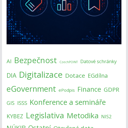
Bezpečnost
AI
Datové schránky
CzechPOINT
Digitalizace
DIA
Dotace
EGdílna
eGovernment
Finance
GDPR
ePodpis
Konference a semináře
ISSS
GIS
Legislativa
Metodika
KYBEZ
NIS2
NÚKIB
Ostatní