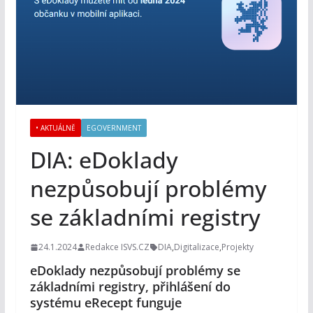
• AKTUÁLNĚ
EGOVERNMENT
DIA: eDoklady
nezpůsobují problémy
se základními registry
24.1.2024
Redakce ISVS.CZ
DIA
,
Digitalizace
,
Projekty
eDoklady nezpůsobují problémy se
základními registry, přihlášení do
systému eRecept funguje