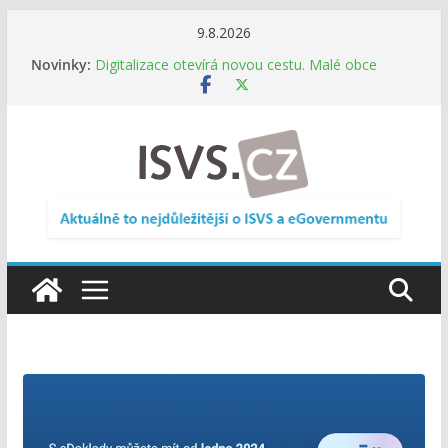
Přeskočit
9.8.2026
Informace o obcích vždy po ruce. SMS ČR spouští
na
Novinky:
novou mobilní aplikaci
obsah
Digitalizace otevírá novou cestu. Malé obce
nemusí zanikat, mohou více spolupracovat
DIA: Stát poprvé v historii zapojuje širokou
veřejnost do testování digitálních služeb
DIA: Informační systém dlouhodobého řízení
(ISDŘ) je od července v plném provozu
RVIS – Výbor pro architekturu a řízení ICT
zveřejnil materiály z nového jednání