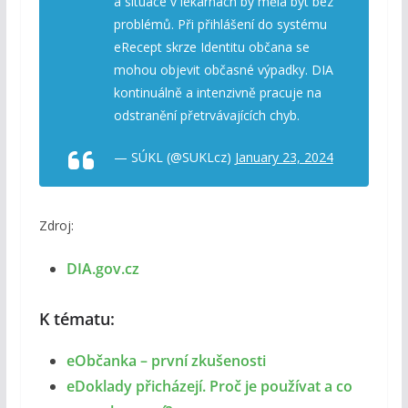
a situace v lékárnách by měla být bez
problémů. Při přihlášení do systému
eRecept skrze Identitu občana se
mohou objevit občasné výpadky. DIA
kontinuálně a intenzivně pracuje na
odstranění přetrvávajících chyb.
— SÚKL (@SUKLcz)
January 23, 2024
Zdroj:
DIA.gov.cz
K tématu:
eObčanka – první zkušenosti
eDoklady přicházejí. Proč je používat a co