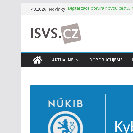
Přeskočit
Novinky:
Digitalizace otevírá novou cestu.
7.8.2026
na
mohou více spolupracovat
DIA: Stát poprvé v historii zapoju
obsah
testování digitálních služeb
DIA: Informační systém dlouhodob
července v plném provozu
RVIS – Výbor pro architekturu a říz
z nového jednání
Informace o obcích vždy po ruce
• AKTUÁLNĚ
DOPORUČUJEME
mobilní aplikaci