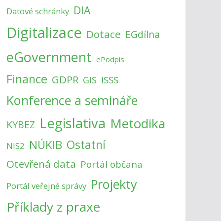
DIA
Datové schránky
Digitalizace
Dotace
EGdílna
eGovernment
ePodpis
Finance
GDPR
ISSS
GIS
Konference a semináře
Legislativa
Metodika
KYBEZ
NÚKIB
Ostatní
NIS2
Otevřená data
Portál občana
Projekty
Portál veřejné správy
Příklady z praxe