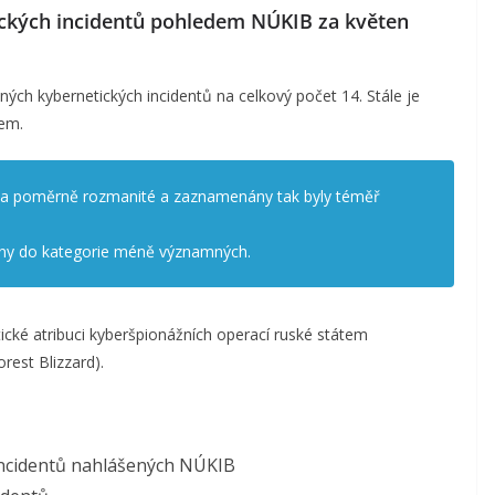
ických incidentů pohledem NÚKIB za květen
ých kybernetických incidentů na celkový počet 14. Stále je
em.
tna poměrně rozmanité a zaznamenány tak byly téměř
ny do kategorie méně významných.
ické atribuci kyberšpionážních operací ruské státem
rest Blizzard).
incidentů nahlášených NÚKIB