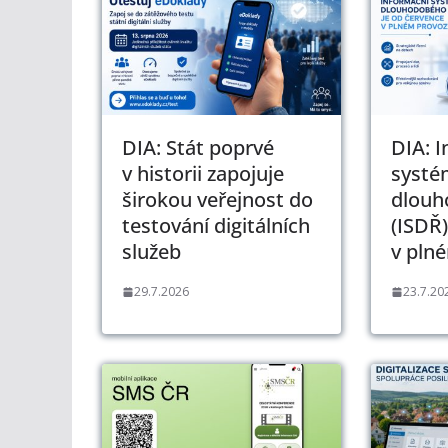
DIA: Stát poprvé
DIA: 
v historii zapojuje
systé
širokou veřejnost do
dlouh
testování digitálních
(ISDŘ)
služeb
v pln
29.7.2026
23.7.20