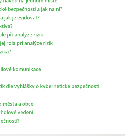
lý návod na jednom místě
ké bezpečnosti a jak na ni?
a jak je evidovat?
ktiva?
le při analýze rizik
ej rola pri analýze rizík
zika?
ailové komunikace
izik dle vyhlášky o kybernetické bezpečnosti
o města a obce
cholové vedení
ečnosti?