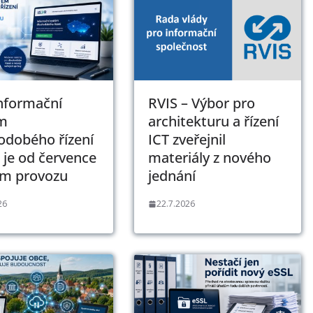
Informační
RVIS – Výbor pro
m
architekturu a řízení
odobého řízení
ICT zveřejnil
 je od července
materiály z nového
ém provozu
jednání
26
22.7.2026