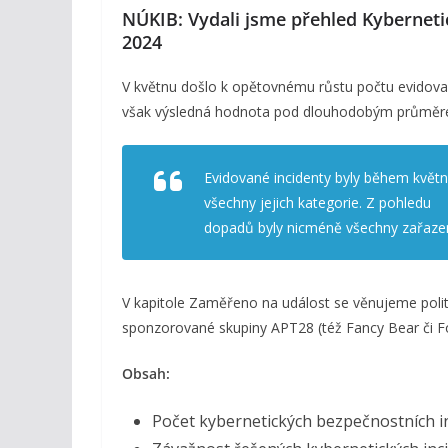
NÚKIB: Vydali jsme přehled Kybernet
2024
V květnu došlo k opětovnému růstu počtu evidovan
však výsledná hodnota pod dlouhodobým průměr
Evidované incidenty byly během kvě
všechny jejich kategorie. Z pohledu
dopadů byly nicméně všechny zařaze
V kapitole Zaměřeno na událost se věnujeme polit
sponzorované skupiny APT28 (též Fancy Bear či Fo
Obsah:
Počet kybernetických bezpečnostních 