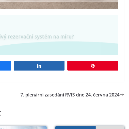
e
Share
Pin
7. plenární zasedání RVIS dne 24. června 2024
t