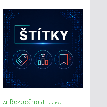
Bezpečnost
AI
CzechPOINT