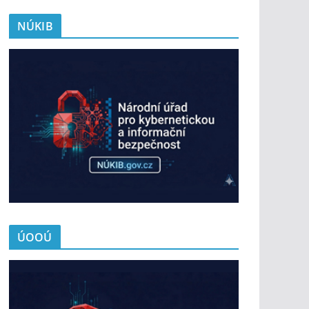
NÚKIB
ÚOOÚ