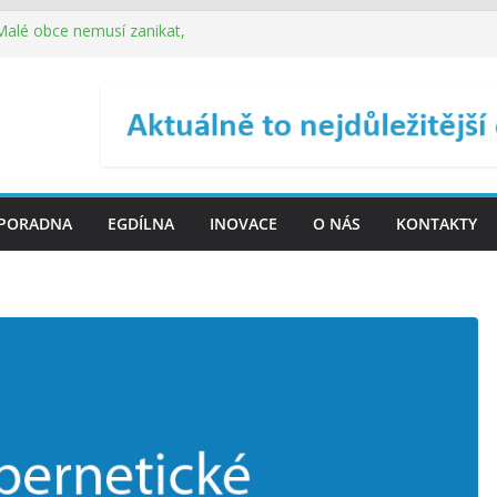
 Malé obce nemusí zanikat,
je širokou veřejnost do
ého řízení (ISDŘ) je od
ení ICT zveřejnil materiály
. SMS ČR spouští novou
PORADNA
EGDÍLNA
INOVACE
O NÁS
KONTAKTY