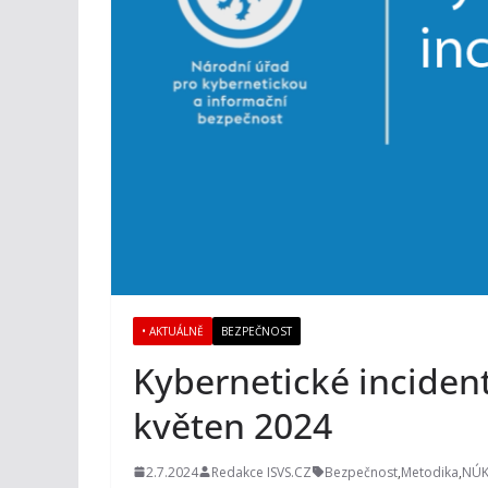
• AKTUÁLNĚ
BEZPEČNOST
Kybernetické incide
květen 2024
2.7.2024
Redakce ISVS.CZ
Bezpečnost
,
Metodika
,
NÚK