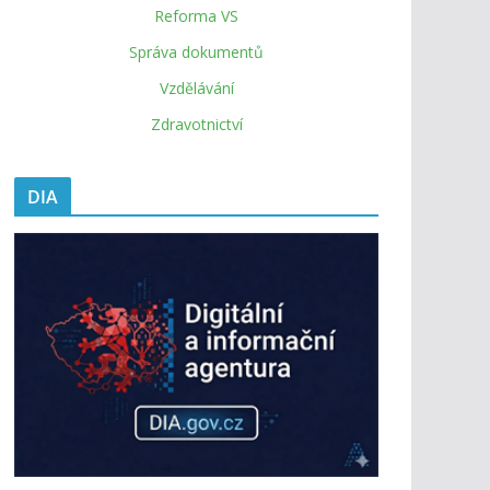
Reforma VS
Správa dokumentů
Vzdělávání
Zdravotnictví
DIA