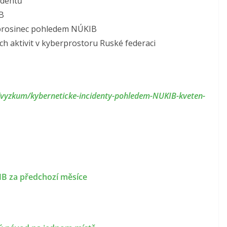
identů
IB
 prosinec pohledem NÚKIB
ch aktivit v kyberprostoru Ruské federaci
e/vyzkum/kyberneticke-incidenty-pohledem-NUKIB-kveten-
B za předchozí měsíce