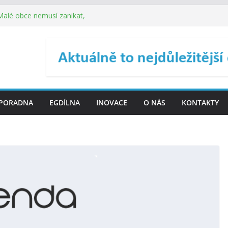
. SMS ČR spouští novou
 Malé obce nemusí zanikat,
je širokou veřejnost do
ého řízení (ISDŘ) je od
ení ICT zveřejnil materiály
PORADNA
EGDÍLNA
INOVACE
O NÁS
KONTAKTY