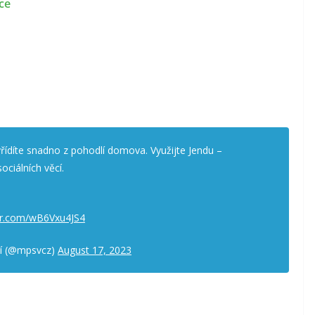
ce
řídíte snadno z pohodlí domova. Využijte Jendu –
ociálních věcí.
ter.com/wB6Vxu4JS4
ěcí (@mpsvcz)
August 17, 2023