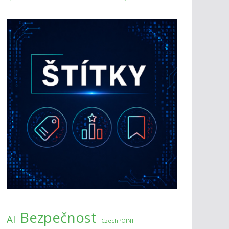
Bezpečnost
AI
CzechPOINT