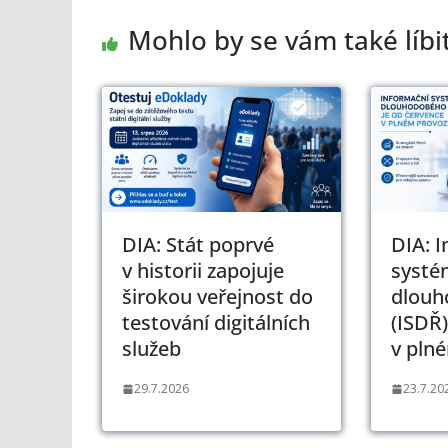
Mohlo by se vám také líbi
DIA: Stát poprvé
DIA: 
v historii zapojuje
systé
širokou veřejnost do
dlouh
testování digitálních
(ISDŘ)
služeb
v pln
29.7.2026
23.7.20