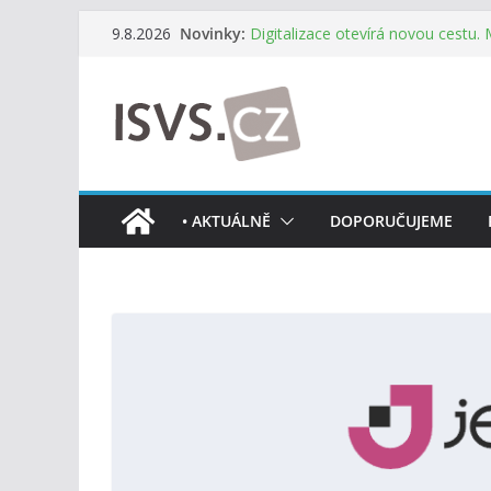
Přeskočit
Informace o obcích vždy po ruce
Novinky:
9.8.2026
mobilní aplikaci
na
Digitalizace otevírá novou cestu.
obsah
mohou více spolupracovat
DIA: Stát poprvé v historii zapoju
testování digitálních služeb
DIA: Informační systém dlouhodob
července v plném provozu
RVIS – Výbor pro architekturu a říz
• AKTUÁLNĚ
DOPORUČUJEME
z nového jednání