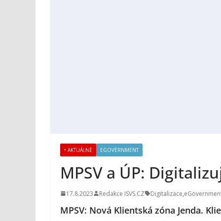
• AKTUÁLNĚ
EGOVERNMENT
MPSV a ÚP: Digitalizu
17.8.2023
Redakce ISVS.CZ
Digitalizace
,
eGovernmen
MPSV: Nová Klientská zóna Jenda. Kli