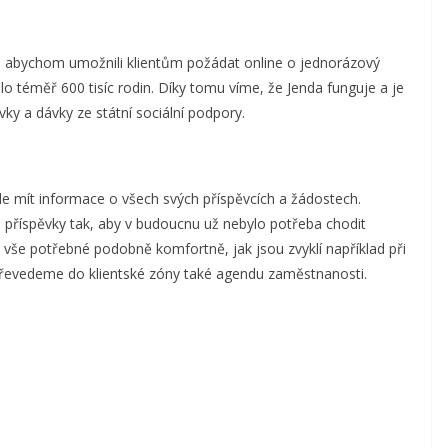
2, abychom umožnili klientům požádat online o jednorázový
o téměř 600 tisíc rodin. Díky tomu víme, že Jenda funguje a je
ky a dávky ze státní sociální podpory.
ude mít informace o všech svých příspěvcích a žádostech.
příspěvky tak, aby v budoucnu už nebylo potřeba chodit
t vše potřebné podobně komfortně, jak jsou zvyklí například při
řevedeme do klientské zóny také agendu zaměstnanosti.