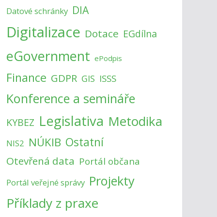
DIA
Datové schránky
Digitalizace
Dotace
EGdílna
eGovernment
ePodpis
Finance
GDPR
ISSS
GIS
Konference a semináře
Legislativa
Metodika
KYBEZ
NÚKIB
Ostatní
NIS2
Otevřená data
Portál občana
Projekty
Portál veřejné správy
Příklady z praxe