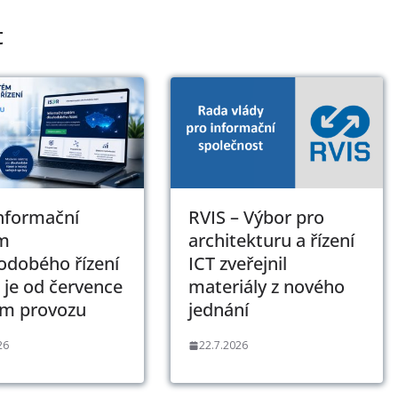
t
Informační
RVIS – Výbor pro
m
architekturu a řízení
odobého řízení
ICT zveřejnil
 je od července
materiály z nového
ém provozu
jednání
26
22.7.2026