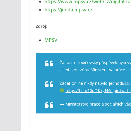
https://www.mpsv.cz/web/cz/digitaliza
https://jenda.mpsv.cz
Zdroj:
MPSV
Žádost o rodičovský příspěvek nyní vy
klientskou zónu Ministerstva práce a s
Žádat online nikdy nebylo jednodušší.
https://t.co/10uDKxgN4u
pic.twit
— Ministerstvo práce a sociálních v