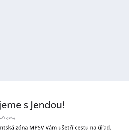
jeme s Jendou!
t
,
Projekty
entská zóna MPSV Vám ušetří cestu na úřad.