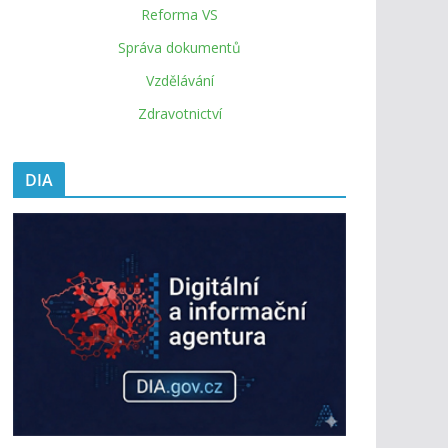
Reforma VS
Správa dokumentů
Vzdělávání
Zdravotnictví
DIA