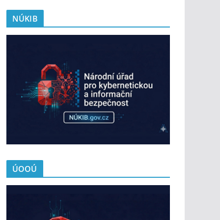
NÚKIB
ÚOOÚ