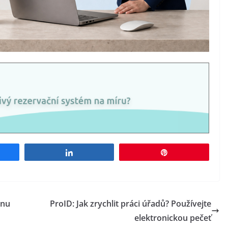
e
Share
Pin
énu
ProID: Jak zrychlit práci úřadů? Používejte
elektronickou pečeť