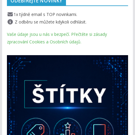
ODEBÍREJTE NOVINKY
1x týdně email s TOP novinkami.
Z odběru se můžete kdykoli odhlásit.
Vaše údaje jsou u nás v bezpečí. Přečtěte si zásady
zpracování Cookies a Osobních údajů.