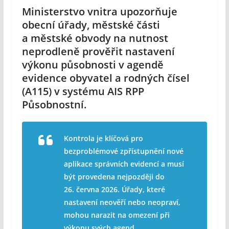
Ministerstvo vnitra upozorňuje
obecní úřady, městské části
a městské obvody na nutnost
neprodleně prověřit nastavení
výkonu působnosti v agendě
evidence obyvatel a rodných čísel
(A115) v systému AIS RPP
Působnostní.
Kontrola je klíčová pro
bezproblémové zpřístupnění nové
aplikace správních evidencí a musí
být provedena nejpozději do
26. června 2026. Úřady, které
nastavení neověří nebo neopraví,
mohou narazit na omezení při
výkonu svých agend.