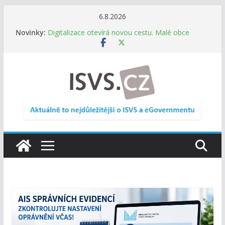
Přeskočit
6.8.2026
na
Novinky:
Digitalizace otevírá novou cestu. Malé obce
obsah
nemusí zanikat, mohou více spolupracovat
DIA: Stát poprvé v historii zapojuje širokou
veřejnost do testování digitálních služeb
DIA: Informační systém dlouhodobého řízení
(ISDŘ) je od července v plném provozu
RVIS – Výbor pro architekturu a řízení ICT
zveřejnil materiály z nového jednání
Informace o obcích vždy po ruce. SMS ČR spouští
novou mobilní aplikaci