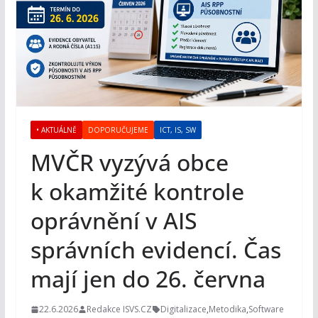
• AKTUÁLNĚ
DOPORUČUJEME
ICT, IS, SW
MVČR vyzývá obce
k okamžité kontrole
oprávnění v AIS
správních evidencí. Čas
mají jen do 26. června
22.6.2026
Redakce ISVS.CZ
Digitalizace
,
Metodika
,
Software