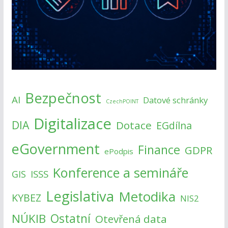
Bezpečnost
AI
Datové schránky
CzechPOINT
Digitalizace
DIA
Dotace
EGdílna
eGovernment
Finance
GDPR
ePodpis
Konference a semináře
ISSS
GIS
Legislativa
Metodika
KYBEZ
NIS2
NÚKIB
Ostatní
Otevřená data