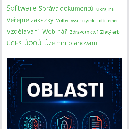
Software
Správa dokumentů
Ukrajina
Veřejné zakázky
Volby
Vysokorychlostní internet
Vzdělávání
Webinář
Zlatý erb
Zdravotnictví
Územní plánování
ÚOOÚ
ÚOHS