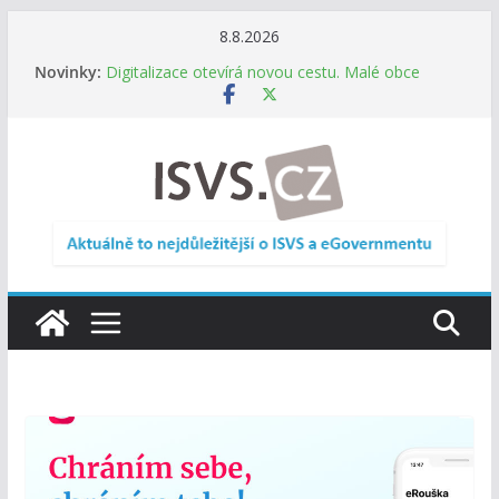
Přeskočit
8.8.2026
na
Novinky:
Digitalizace otevírá novou cestu. Malé obce
obsah
nemusí zanikat, mohou více spolupracovat
DIA: Stát poprvé v historii zapojuje širokou
veřejnost do testování digitálních služeb
DIA: Informační systém dlouhodobého řízení
(ISDŘ) je od července v plném provozu
RVIS – Výbor pro architekturu a řízení ICT
zveřejnil materiály z nového jednání
Informace o obcích vždy po ruce. SMS ČR spouští
novou mobilní aplikaci