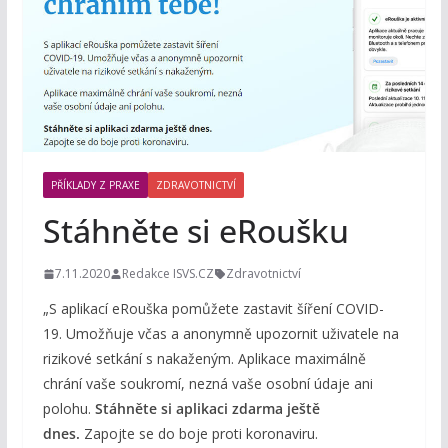
PŘÍKLADY Z PRAXE
ZDRAVOTNICTVÍ
Stáhněte si eRoušku
7.11.2020
Redakce ISVS.CZ
Zdravotnictví
„S aplikací eRouška pomůžete zastavit šíření COVID-
19. Umožňuje včas a anonymně upozornit uživatele na
rizikové setkání s nakaženým. Aplikace maximálně
chrání vaše soukromí, nezná vaše osobní údaje ani
polohu.
Stáhněte si aplikaci zdarma ještě
dnes.
Zapojte se do boje proti koronaviru.