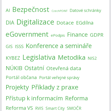
Bezpečnost
AI
Datové schránky
CzechPOINT
Digitalizace
DIA
Dotace
EGdílna
eGovernment
Finance
GDPR
ePodpis
Konference a semináře
ISSS
GIS
Legislativa
Metodika
KYBEZ
NIS2
NÚKIB
Ostatní
Otevřená data
Portál občana
Portál veřejné správy
Příklady z praxe
Projekty
Přístup k informacím
Reforma
Reforma VS
SMOČR
RVIS
Smart City