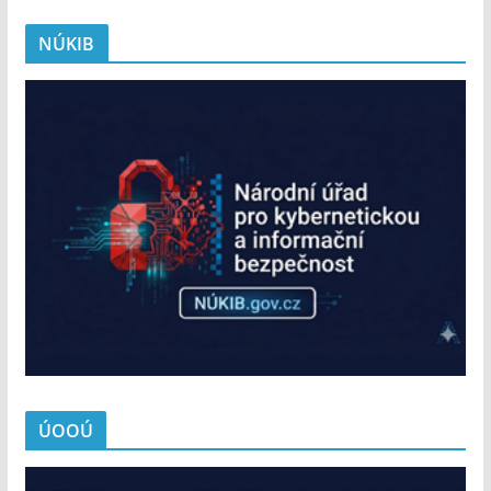
NÚKIB
ÚOOÚ